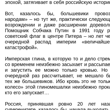
эпохой, затягивает в себя российскую истори
Вот, казалось бы, большевики провоз
народам» – но тут же, практически следую
возрождении и даже расширении доревол
Помощник Собчака Путин в 1991 году р
советский флаг в центре Питера – но лет че
очередной распад империи «величайшей
катастрофой».
Имперская глина, в которую то и дело стрем
со временем неизбежно засыхает и рассыпае
и загустить ее можно только кровью. Но
очередной раз рассчитывает, не мешало б
тех же большевиков. Ибо кровь это не толь
колесо» этой глиномешалки неизбежно прок
кто его запускает…
Россия, принявшая ровно 20 лет наз
суверенитете, казалось бы, начала выходить 