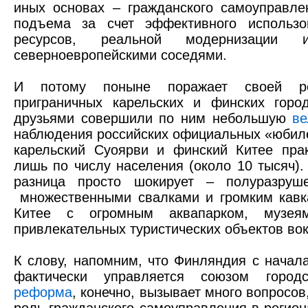
иных основах – гражданского самоуправле
подъема за счет эффективного использо
ресурсов, реальной модернизации
северноевропейскими соседями.
И потому поныне поражает своей рез
приграничных карельских и финских гор
друзьями совершили по ним небольшую
ве
наблюдения российских официальных «юбиле
карельский Суоярви и финский Китее пра
лишь по числу населения (около 10 тысяч)
разница просто шокирует – полуразруш
множественными свалками и громким кавк
Китее с огромным аквапарком, музея
привлекательных туристических объектов во
К слову, напомним, что Финляндия с начал
фактически управляется союзом город
реформа
, конечно, вызывает много вопросов