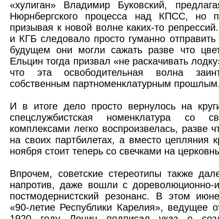
«хулиган» Владимир Буковский, предлага
Нюрнбергского процесса над КПСС, но 
призывая к новой волне каких-то репресси
и КГБ следовало просто гуманно отправить
будущем они могли сажать разве что цве
Ельцин тогда призвал «не раскачивать лодку
что эта освободительная волна заин
собственным партноменклатурным прошлым
И в итоге дело просто вернулось на круг
спецслужбистская номенклатура со с
комплексами легко воспроизвелась, разве ч
на своих партбилетах, а вместо цепляния 
ноября стоит теперь со свечками на церковн
Впрочем, советские стереотипы также дал
напротив, даже вошли с дореволюционно-
постмодернистский резонанс. В этом июн
«90-летие Республики Карелия», ведущее от
1920 году Ленин подписал указ о созд