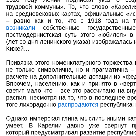
трудовой коммуны». То, что слово «Карели
на средневековых картах, официальные «ис
– равно как и то, что с 1918 года на т
возникали
собственные государственны
постмодернистская суть этого «юбилея» в
(лет со дня ленинского указа) изображалась 
Кижей…
Привязка этого номенклатурного торжества 
не только символична, но и прагматична –
расчете на дополнительные дотации из «фе
Впрочем, населению, как и принято в «вер
светит мало что – все это рассчитано на в
распил, несмотря на то, что в последнее вр
того лихорадочно
распродаются
республикан
Однако имперская глина мыслить иными кат
умеет. В Карелии давно уже свернут 
который предусматривал развитие республи