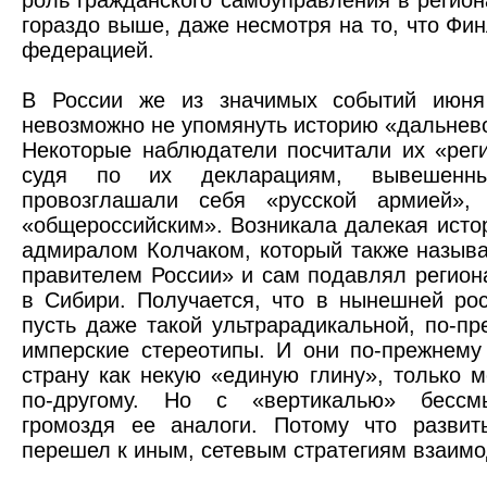
роль гражданского самоуправления в регио
гораздо выше, даже несмотря на то, что Фи
федерацией.
В России же из значимых событий июня
невозможно не упомянуть историю «дальнев
Некоторые наблюдатели посчитали их «реги
судя по их декларациям, вывешен
провозглашали себя «русской армией», 
«общероссийским». Возникала далекая исто
адмиралом Колчаком, который также назыв
правителем России» и сам подавлял регион
в Сибири. Получается, что в нынешней рос
пусть даже такой ультрарадикальной, по-п
имперские стереотипы. И они по-прежнем
страну как некую «единую глину», только 
по-другому. Но с «вертикалью» бессмы
громоздя ее аналоги. Потому что разви
перешел к иным, сетевым стратегиям взаим