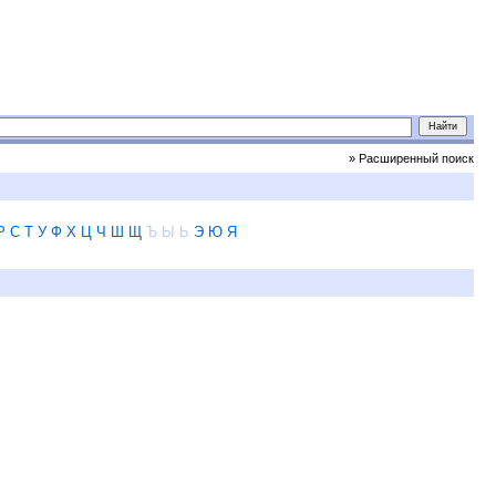
» Расширенный поиск
Р
С
Т
У
Ф
Х
Ц
Ч
Ш
Щ
Ъ
Ы
Ь
Э
Ю
Я