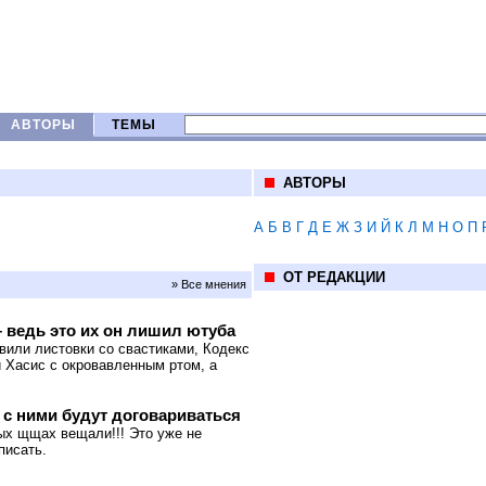
АВТОРЫ
ТЕМЫ
АВТОРЫ
А
Б
В
Г
Д
Е
Ж
З
И
Й
К
Л
М
Н
О
П
ОТ РЕДАКЦИИ
» Все мнения
 ведь это их он лишил ютуба
вили листовки со свастиками, Кодекс
й Хасис с окровавленным ртом, а
 с ними будут договариваться
ых щщах вещали!!! Это уже не
писать.