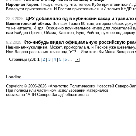
Народная Корея.
Пишут, мол, ну что, теперь Кубе приготовиться?.. 
Беларуси приготовиться. И России приготовиться. >И только КНДР г
ЦРУ добавляло яд в кубинский сахар и травило 
23.3.2025
Вашингтонский обком.
Вот вам Трамп 80 тыщ интереснейших докуме
то не читаете. И зря! Особенно поучительное чтиво для любителей и
вам Байден (Трамп, Обама, Клинтон, Буш, Рейган, нужное подчеркнут
Кто-нибудь видел официальную российскую реак
9.2.2025
Национал-куколдизм.
Может, проморгала я, и Песков уже шевельну
Или Лавров расставил точки над "и"?... Или хотя бы Маша Захарова 
Страницы (23):
1
|
2
|
3
|
4
|
5
|
6
…
Loading...
Copyright
©
2006-2026 «Агентство Политических Новостей Северо-За
При полном или частичном использовании материалов,
ссылка на "АПН Северо-Запад" обязательна