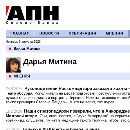
ГЛАВНАЯ
НОВОСТИ
ПУБЛИКАЦИИ
МНЕНИЯ
Четверг, 6 августа 2026
Дарья Митина
Дарья Митина
МНЕНИЯ
Руководителей Роскомнадзора заказали хохлы –
24.4.2026
Театр абсурда.
Исполнители на месте подготовки преступлений оста
русского националиста и портреты Пирожка, Никиты Тихонова и голо
также брошюрки Степана Бандеры. А кто не верит, тот дурак.
Наши стратопедархи поверили, что в Анкоридже
11.2.2026
Мозговой шторм.
Они, оказывается, о "духе Анкориджа" на серьёзн
кретинизм, слушайте. Ну нет в медицине такого термина, чтобы это о
Только в КНДР есть и бомба, и яйца
5.1.2026