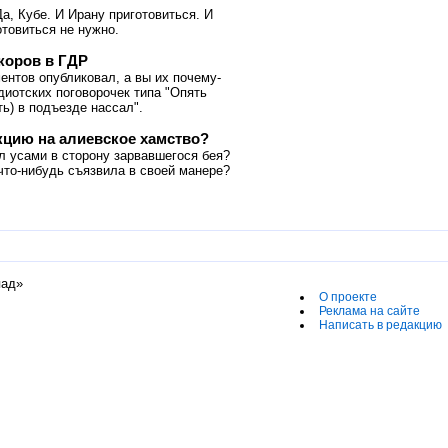
Да, Кубе. И Ирану приготовиться. И
отовиться не нужно.
коров в ГДР
нтов опубликовал, а вы их почему-
диотских поговорочек типа "Опять
ь) в подъезде нассал".
цию на алиевское хамство?
л усами в сторону зарвавшегося бея?
что-нибудь съязвила в своей манере?
пад»
О проекте
Реклама на сайте
Написать в редакцию