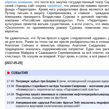
обратил внимание
, что почти все закупки государственный театр С
своей стороны сайт rospres
напомнил
, что режиссёр помимо прочег
фонда «Территория». Кроме него учредителями фона являются ак
Путину письмо в защиту Серебренникова, а главное - граждан
помощника президента Владислава Суркова и деловой партнёр
компании «Российские крахмалопродукты». Роль «Территории
культурных проектов весьма существенна, а если учесть, что име
«Околоноля» по одноимённому роману Суркова, появление пос
вероятно.
Не удивительно, что Путин бросил в адрес следователей «дураки», д
не для всех. Ранее он точно так же пресёк разбирательство в отно
Анатолия Собчака и министра обороны Анатолия Сердюкова,
традиционно оказалась подкремлёвская патриотня. Едва она раск
сторонник Майдана и Саакашвили Серебренников за всё ответит, к
хлестанул. Но холуям не впервой. Утрут кровь и сопли, и всё равно 
[2017-05-25]
СОБЫТИЯ
17:40
Патриарх забыл про Берию
В речи, посвященной созданию ядер
13:36
Похороны старейшего актёра Таганки Смирнова – молчание ре
«Коммерсант» перепечатал чушь «Парламентской газеты»
14:08
Подоляка нашёл виновных в сожжении нефтеперерабатывающ
россиянах, пьющих пиво на футболе
14:06
Американские «друзья России» братья Тейт оказались педофил
охранота жертвами политических репрессий?