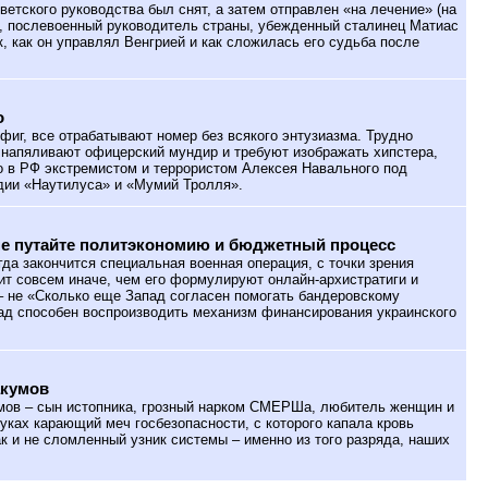
оветского руководства был снят, а затем отправлен «на лечение» (на
Р, послевоенный руководитель страны, убежденный сталинец Матиас
к, как он управлял Венгрией и как сложилась его судьба после
о
фиг, все отрабатывают номер без всякого энтузиазма. Трудно
я напяливают офицерский мундир и требуют изображать хипстера,
о в РФ экстремистом и террористом Алексея Навального под
дии «Наутилуса» и «Мумий Тролля».
не путайте политэкономию и бюджетный процесс
гда закончится специальная военная операция, с точки зрения
ит совсем иначе, чем его формулируют онлайн-архистратиги и
– не «Сколько еще Запад согласен помогать бандеровскому
ад способен воспроизводить механизм финансирования украинского
акумов
ов – сын истопника, грозный нарком СМЕРШа, любитель женщин и
уках карающий меч госбезопасности, с которого капала кровь
ак и не сломленный узник системы – именно из того разряда, наших