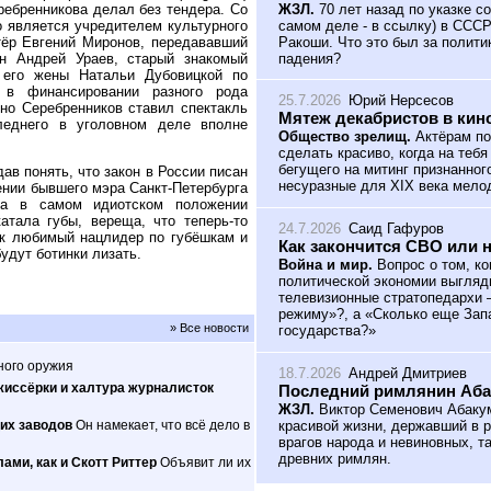
ЖЗЛ.
70 лет назад по указке с
еребренникова делал без тендера. Со
самом деле - в ссылку) в ССС
о является учредителем культурного
Ракоши. Что это был за полити
тёр Евгений Миронов, передававший
падения?
ин Андрей Ураев, старый знакомый
 его жены Натальи Дубовицкой по
» в финансировании разного рода
25.7.2026
Юрий Нерсесов
нно Серебренников ставил спектакль
Мятеж декабристов в кин
леднего в уголовном деле вполне
Общество зрелищ.
Актёрам по
сделать красиво, когда на теб
бегущего на митинг признанног
ав понять, что закон в России писан
несуразные для XIX века мело
шении бывшего мэра Санкт-Петербурга
 а в самом идиотском положении
атала губы, вереща, что теперь-то
24.7.2026
Саид Гафуров
ак любимый нацлидер по губёшкам и
Как закончится СВО или 
будут ботинки лизать.
Война и мир.
Вопрос о том, ко
политической экономии выгляд
телевизионные стратопедархи 
режиму»?, а «Сколько еще Зап
» Все новости
государства?»
ного оружия
18.7.2026
Андрей Дмитриев
жиссёрки и халтура журналисток
Последний римлянин Аб
ЖЗЛ.
Виктор Семенович Абакум
красивой жизни, державший в р
их заводов
Он намекает, что всё дело в
врагов народа и невиновных, т
древних римлян.
ами, как и Скотт Риттер
Объявит ли их