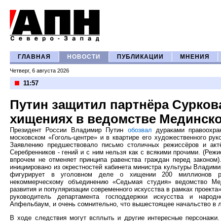
ГЛАВНАЯ
НОВОСТИ
ПУБЛИКАЦИИ
МНЕНИЯ
Четверг, 6 августа 2026
11:57
Путин защитил партнёра Суркова
хищениях в ведомстве Мединск
Президент России Владимир Путин
обозвал
дураками правоохран
московском «Гоголь-центре» и в квартире его художественного ру
Заявлению предшествовало письмо столичных режиссёров и актё
Серебренников - гений и с ним нельзя как с всякими прочими. (Реж
впрочем не отменяет принципа равенства граждан перед законом)
инициировано из окрестностей кабинета министра культуры Владим
фигурирует в уголовном деле о хищении 200 миллионов ру
некоммерческому объединению «Седьмая студия» ведомство Ме
развития и популяризации современного искусства в рамках проекта
руководитель департамента господдержки искусства и народ
Апфельбаум, и очень сомнительно, что вышестоящее начальство в л
В ходе следствия могут всплыть и другие интересные персонажи.