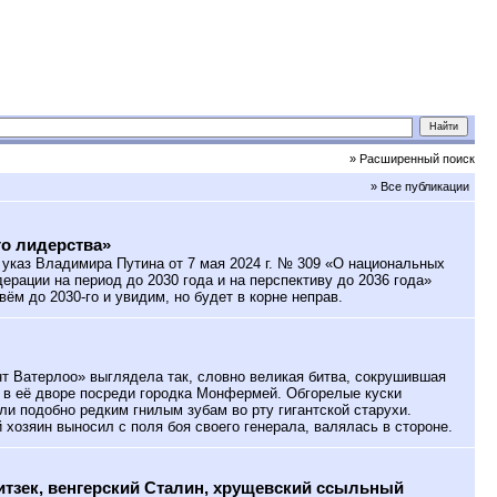
» Расширенный поиск
» Все публикации
о лидерства»
указ Владимира Путина от 7 мая 2024 г. № 309 «О национальных
ерации на период до 2030 года и на перспективу до 2036 года»
ивём до 2030-го и увидим, но будет в корне неправ.
 Ватерлоо» выглядела так, словно великая битва, сокрушившая
 в её дворе посреди городка Монфермей. Обгорелые куски
ли подобно редким гнилым зубам во рту гигантской старухи.
 хозяин выносил с поля боя своего генерала, валялась в стороне.
тзек, венгерский Сталин, хрущевский ссыльный