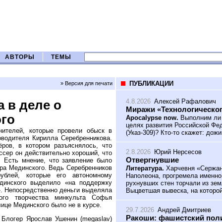
АВТОРЫ
ТЕМЫ
ПУБЛИКАЦИИ
» Версия для печати
4.8.2026
Алексей Рафалович
 в деле о
Миражи «Технологическог
ого
Apocalypse now.
Выполним ли 
целях развития Российской Фед
ителей, которые провели обыск в
(Указ-309)? Кто-то скажет: дож
ководителя Кирилла Серебренникова.
ров, в котором разъяснялось, что
2.8.2026
Юрий Нерсесов
иссер он действительно хороший, что
Отвергнувшие
. Есть мнение, что заявление было
ира Мединского. Ведь Серебренников
Литература.
Харчевня «Сержант
блей, которые его автономному
Наполеона, прогремела именно
динского выделило «на поддержку
рухнувших стен торчали из зем
». Непосредственно деньги выделяла
Выцветшая вывеска, на которой
ного творчества минкульта Софья
ице Мединского было не в курсе.
29.7.2026
Андрей Дмитриев
Ракоши: фашистский поли
 Блогер Ярослав Ушенин (megaslav)