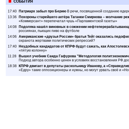
СОБЫТИЯ
17:40
Патриарх забыл про Берию
В речи, посвященной созданию ядер
13:36
Похороны старейшего актёра Таганки Смирнова – молчание ре
«Коммерсант» перепечатал чушь «Парламентской газеты»
14:08
Подоляка нашёл виновных в сожжении нефтеперерабатывающ
россиянах, пьющих пиво на футболе
14:06
Американские «друзья России» братья Тейт оказались педофил
охранота жертвами политических репрессий?
17:40
Неудобных кандидатов от КПРФ будут сажать, как Апостолевс
«пятую колонну»
11:28
Вышел учебник Саида Гафурова "Методология политэкономиче
Подход автора особенно ценен в условиях восстановления РФ дос
18:38
КПРФ двигает в депутаты раскольницу Иванову, а «Справедлив
«Едру» такие оппозиционеры и нужны, но могут урвать своё и «Н