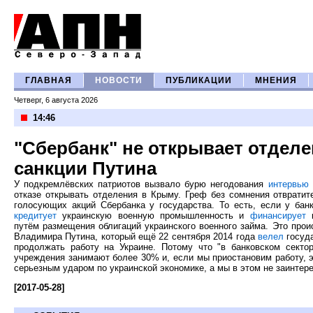
ГЛАВНАЯ
НОВОСТИ
ПУБЛИКАЦИИ
МНЕНИЯ
Четверг, 6 августа 2026
14:46
"Сбербанк" не открывает отделе
санкции Путина
У подкремлёвских патриотов вызвало бурю негодования
интервью
отказе открывать отделения в Крыму. Греф без сомнения отвратит
голосующих акций Сбербанка у государства. То есть, если у бан
кредитует
украинскую военную промышленность и
финансирует
к
путём размещения облигаций украинского военного займа. Это прои
Владимира Путина, который ещё 22 сентября 2014 года
велел
госуд
продолжать работу на Украине. Потому что "в банковском секто
учреждения занимают более 30% и, если мы приостановим работу, 
серьезным ударом по украинской экономике, а мы в этом не заинтер
[2017-05-28]