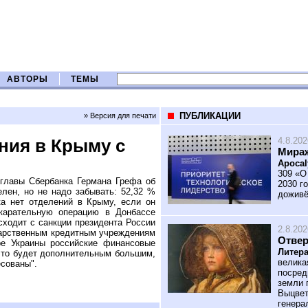
АВТОРЫ
ТЕМЫ
ПУБЛИКАЦИИ
» Версия для печати
4.8.202
ния в Крыму с
Мираж
Apocal
309 «О
главы Сбербанка Германа Грефа об
2030 го
елен, но не надо забывать: 52,32 %
доживё
ка нет отделений в Крыму, если он
арательную операцию в Донбассе
сходит с санкции президента России
2.8.202
арственным кредитным учреждениям
Отве
ре Украины российские финансовые
Литера
это будет дополнительным большим,
велика
есованы".
посред
земли 
Выцвет
генера