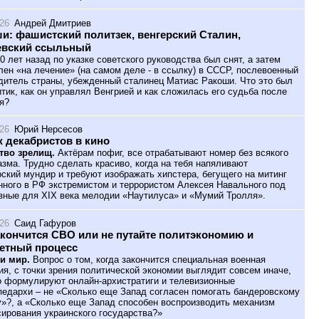
026
Андрей Дмитриев
и: фашистский политзек, венгерский Сталин,
евский ссыльный
0 лет назад по указке советского руководства был снят, а затем
лен «на лечение» (на самом деле - в ссылку) в СССР, послевоенный
дитель страны, убежденный сталинец Матиас Ракоши. Что это был
итик, как он управлял Венгрией и как сложилась его судьба после
я?
026
Юрий Нерсесов
 декабристов в кино
тво зрелищ.
Актёрам пофиг, все отрабатывают номер без всякого
азма. Трудно сделать красиво, когда на тебя напяливают
ский мундир и требуют изображать хипстера, бегущего на митинг
нного в РФ экстремистом и террористом Алексея Навального под
зные для XIX века мелодии «Наутилуса» и «Мумий Тролля».
026
Саид Гафуров
акончится СВО или не путайте политэкономию и
етный процесс
и мир.
Вопрос о том, когда закончится специальная военная
ия, с точки зрения политической экономии выглядит совсем иначе,
о формулируют онлайн-архистратиги и телевизионные
педархи – не «Сколько еще Запад согласен помогать бандеровскому
»?, а «Сколько еще Запад способен воспроизводить механизм
ирования украинского государства?»