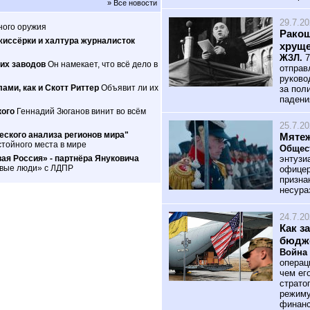
» Все новости
29.7.2
ного оружия
Ракош
жиссёрки и халтура журналисток
хрущ
ЖЗЛ.
7
их заводов
Он намекает, что всё дело в
отправ
руково
ами, как и Скотт Риттер
Объявит ли их
за пол
падени
кого
Геннадий Зюганов винит во всём
25.7.2
ского анализа регионов мира"
Мятеж
тойного места в мире
Общес
ая Россия» - партнёра Януковича
энтузи
овые люди» с ЛДПР
офицер
призна
несура
24.7.2
Как з
бюдж
Война 
операц
чем ег
страто
режиму
финанс