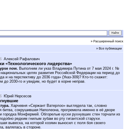
» Расширенный поиск
» Все публикации
6
Алексей Рафалович
и «Технологического лидерства»
ypse now.
Выполним ли указ Владимира Путина от 7 мая 2024 г. №
 национальных целях развития Российской Федерации на период до
да и на перспективу до 2036 года» (Указ-309)? Кто-то скажет:
м до 2030-го и увидим, но будет в корне неправ.
6
Юрий Нерсесов
ргнувшие
тура.
Харчевня «Сержант Ватерлоо» выглядела так, словно
я битва, сокрушившая Наполеона, прогремела именно в её дворе
и городка Монфермей. Обгорелые куски рухнувших стен торчали из
подобно редким гнилым зубам во рту гигантской старухи.
шая вывеска, на которой хозяин выносил с поля боя своего
ла, валялась в стороне.