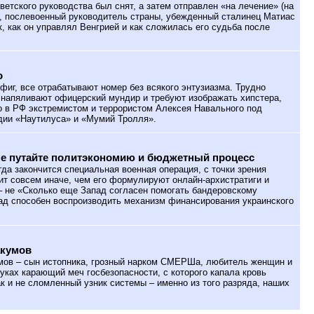
оветского руководства был снят, а затем отправлен «на лечение» (на
Р, послевоенный руководитель страны, убежденный сталинец Матиас
к, как он управлял Венгрией и как сложилась его судьба после
о
фиг, все отрабатывают номер без всякого энтузиазма. Трудно
я напяливают офицерский мундир и требуют изображать хипстера,
о в РФ экстремистом и террористом Алексея Навального под
дии «Наутилуса» и «Мумий Тролля».
не путайте политэкономию и бюджетный процесс
гда закончится специальная военная операция, с точки зрения
ит совсем иначе, чем его формулируют онлайн-архистратиги и
– не «Сколько еще Запад согласен помогать бандеровскому
ад способен воспроизводить механизм финансирования украинского
акумов
ов – сын истопника, грозный нарком СМЕРШа, любитель женщин и
уках карающий меч госбезопасности, с которого капала кровь
ак и не сломленный узник системы – именно из того разряда, наших