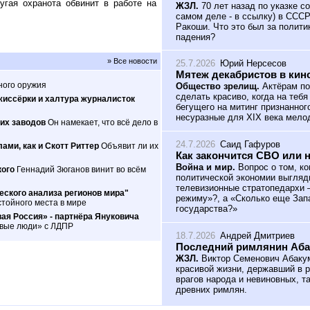
угая охранота обвинит в работе на
ЖЗЛ.
70 лет назад по указке с
самом деле - в ссылку) в ССС
Ракоши. Что это был за полити
падения?
» Все новости
25.7.2026
Юрий Нерсесов
Мятеж декабристов в кин
ного оружия
Общество зрелищ.
Актёрам по
сделать красиво, когда на теб
жиссёрки и халтура журналисток
бегущего на митинг признанног
несуразные для XIX века мело
их заводов
Он намекает, что всё дело в
24.7.2026
Саид Гафуров
ами, как и Скотт Риттер
Объявит ли их
Как закончится СВО или 
Война и мир.
Вопрос о том, ко
кого
Геннадий Зюганов винит во всём
политической экономии выгляд
телевизионные стратопедархи 
ского анализа регионов мира"
режиму»?, а «Сколько еще Зап
тойного места в мире
государства?»
ая Россия» - партнёра Януковича
овые люди» с ЛДПР
18.7.2026
Андрей Дмитриев
Последний римлянин Аб
ЖЗЛ.
Виктор Семенович Абакум
красивой жизни, державший в р
врагов народа и невиновных, т
древних римлян.