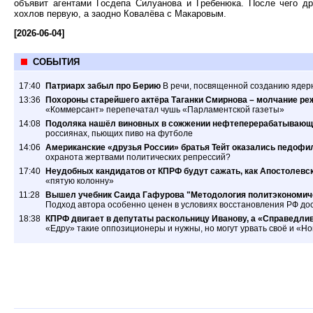
объявит агентами Госдепа Силуанова и Гребенюка. После чего др
хохлов первую, а заодно Ковалёва с Макаровым.
[2026-06-04]
СОБЫТИЯ
17:40
Патриарх забыл про Берию
В речи, посвященной созданию ядер
13:36
Похороны старейшего актёра Таганки Смирнова – молчание ре
«Коммерсант» перепечатал чушь «Парламентской газеты»
14:08
Подоляка нашёл виновных в сожжении нефтеперерабатывающ
россиянах, пьющих пиво на футболе
14:06
Американские «друзья России» братья Тейт оказались педофил
охранота жертвами политических репрессий?
17:40
Неудобных кандидатов от КПРФ будут сажать, как Апостолевс
«пятую колонну»
11:28
Вышел учебник Саида Гафурова "Методология политэкономиче
Подход автора особенно ценен в условиях восстановления РФ дос
18:38
КПРФ двигает в депутаты раскольницу Иванову, а «Справедлив
«Едру» такие оппозиционеры и нужны, но могут урвать своё и «Н