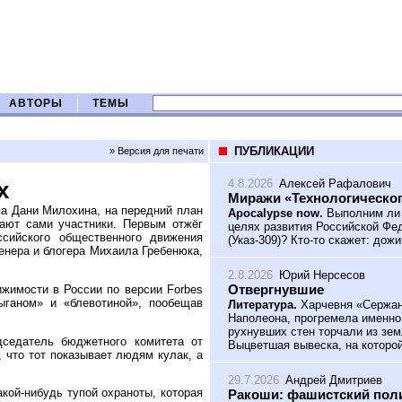
АВТОРЫ
ТЕМЫ
ПУБЛИКАЦИИ
» Версия для печати
4.8.2026
Алексей Рафалович
х
Миражи «Технологическог
па Дани Милохина, на передний план
Apocalypse now.
Выполним ли 
ают сами участники. Первым отжёг
целях развития Российской Фед
сийского общественного движения
(Указ-309)? Кто-то скажет: дож
енера и блогера Михаила Гребенюка,
2.8.2026
Юрий Нерсесов
Отвергнувшие
жимости в России по версии Forbes
ганом» и «блевотиной», пообещав
Литература.
Харчевня «Сержант
Наполеона, прогремела именно
рухнувших стен торчали из зем
седатель бюджетного комитета от
Выцветшая вывеска, на которой
 что тот показывает людям кулак, а
29.7.2026
Андрей Дмитриев
кой-нибудь тупой охраноты, которая
Ракоши: фашистский поли