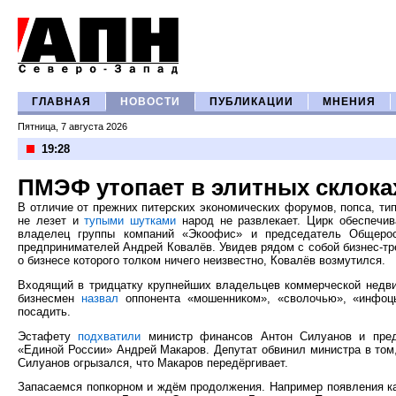
ГЛАВНАЯ
НОВОСТИ
ПУБЛИКАЦИИ
МНЕНИЯ
Пятница, 7 августа 2026
19:28
ПМЭФ утопает в элитных склока
В отличие от прежних питерских экономических форумов, попса, ти
не лезет и
тупыми шутками
народ не развлекает. Цирк обеспечив
владелец группы компаний «Экоофис» и председатель Общерос
предпринимателей Андрей Ковалёв. Увидев рядом с собой бизнес-тр
о бизнесе которого толком ничего неизвестно, Ковалёв возмутился.
Входящий в тридцатку крупнейших владельцев коммерческой недви
бизнесмен
назвал
оппонента «мошенником», «сволочью», «инфоцы
посадить.
Эстафету
подхватили
министр финансов Антон Силуанов и пред
«Единой России» Андрей Макаров. Депутат обвинил министра в том,
Силуанов огрызался, что Макаров передёргивает.
Запасаемся попкорном и ждём продолжения. Например появления ка