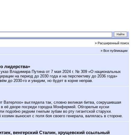
» Расширенный поиск
» Все публикации
о лидерства»
указ Владимира Путина от 7 мая 2024 г. № 309 «О национальных
ерации на период до 2030 года и на перспективу до 2036 года»
ивём до 2030-го и увидим, но будет в корне неправ.
 Ватерлоо» выглядела так, словно великая битва, сокрушившая
 в её дворе посреди городка Монфермей. Обгорелые куски
ли подобно редким гнилым зубам во рту гигантской старухи.
 хозяин выносил с поля боя своего генерала, валялась в стороне.
тзек, венгерский Сталин, хрущевский ссыльный