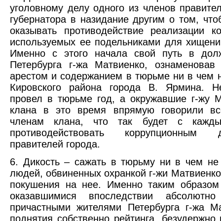
уголовному делу одного из членов правите
губернатора в назидание другим о том, чт
оказывать противодействие реализации к
используемых ее подельниками для хищени
Именно с этого начала свой путь в долж
Петербурга г-жа Матвиенко, ознаменовав
арестом и содержанием в тюрьме ни в чем 
Кировского района города В. Ярмина. Н
провел в тюрьме год, а окружавшие г-жу 
клана в это время впрямую говорили в
членам клана, что так будет с кажды
противодействовать коррупционным
правителей города.
6. Дикость – сажать в тюрьму ни в чем н
людей, обвиненных охранкой г-жи Матвиенко
покушения на нее. Именно таким образом
оказавшимися впоследствии абсолют
причастными жителями Петербурга г-жа М
поднятия собственно рейтинга, безудержно