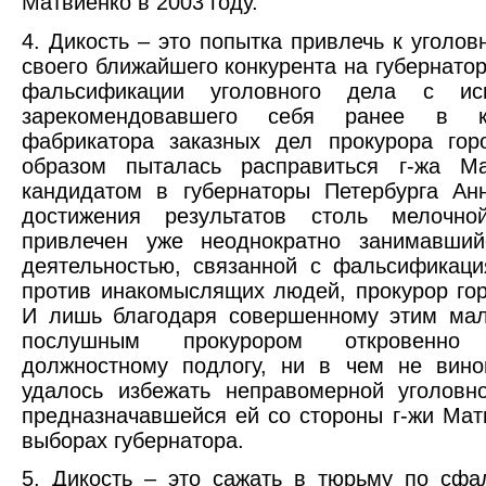
Матвиенко в 2003 году.
4. Дикость – это попытка привлечь к уголов
своего ближайшего конкурента на губернато
фальсификации уголовного дела с ис
зарекомендовавшего себя ранее в ка
фабрикатора заказных дел прокурора гор
образом пыталась расправиться г-жа М
кандидатом в губернаторы Петербурга Ан
достижения результатов столь мелоч
привлечен уже неоднократно занимавший
деятельностью, связанной с фальсификац
против инакомыслящих людей, прокурор гор
И лишь благодаря совершенному этим мал
послушным прокурором откровенно п
должностному подлогу, ни в чем не вино
удалось избежать неправомерной уголовно
предназначавшейся ей со стороны г-жи Мат
выборах губернатора.
5. Дикость – это сажать в тюрьму по сф