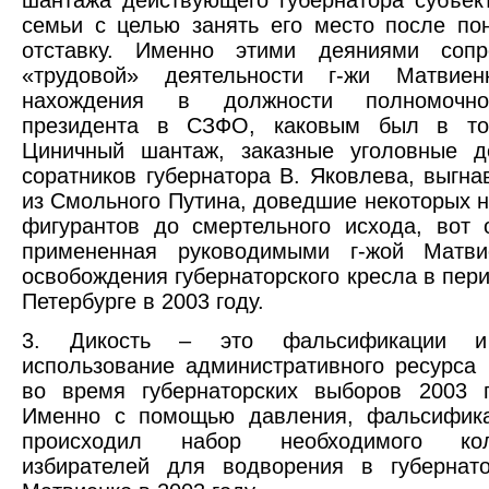
семьи с целью занять его место после по
отставку. Именно этими деяниями сопр
«трудовой» деятельности г-жи Матви
нахождения в должности полномочног
президента в СЗФО, каковым был в то
Циничный шантаж, заказные уголовные 
соратников губернатора В. Яковлева, выгн
из Смольного Путина, доведшие некоторых 
фигурантов до смертельного исхода, вот 
примененная руководимыми г-жой Матв
освобождения губернаторского кресла в пер
Петербурге в 2003 году.
3. Дикость – это фальсификации и 
использование административного ресурса 
во время губернаторских выборов 2003 г
Именно с помощью давления, фальсифика
происходил набор необходимого кол
избирателей для водворения в губернато