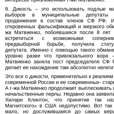
9. Дикость – это использовать подлые м
выборов в муниципальные депутаты 
продвижения в состав членов СФ РФ. 
откровенных фальсификаций и мерзкого обм
жа Матвиенко, побоявшаяся после 8 лет 
встретиться с возможными соперн
предвыборной борьбе, получила стату
депутата. Именно с помощью такого обмана
уровню разве что привокзального вора –
Матвиенко заняла пост председателя СФ 
делает ее нахождение там абсолютно нелег
Это все о дикости, применительно к реалиям
современной России и ее современных- стар
А г-жа Матвиенко продолжает выплескивать 
начальственные перлы. Недавно она заявил
Хилари Клинтон, что принятие так наз
Магнитского» в США недопустимо. Вот так 
мало, но дослужившаяся до самых верш