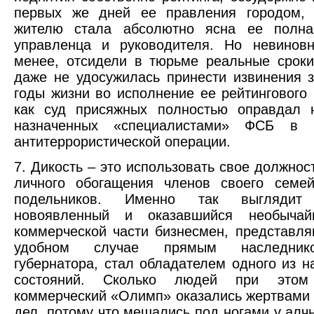
первых же дней ее правления городом, 
жителю стала абсолютно ясна ее полна
управленца и руководителя. Но невинов
менее, отсидели в тюрьме реальные сроки
даже не удосужилась принести извинения 
годы жизни во исполнение ее рейтингового 
как суд присяжных полностью оправдал н
назначенных «специалистами» ФСБ в к
антитеррористической операции.
7. Дикость – это использовать свое должно
личного обогащения членов своего семе
подельников. Именно так выглядит 
новоявленный и оказавшийся необыча
коммерческой части бизнесмен, представл
удобном случае прямым наследник
губернатора, стал обладателем одного из 
состояний. Сколько людей при этом
коммерческий «Олимп» оказались жертвами 
дел, потому что мешались под ногами у алч