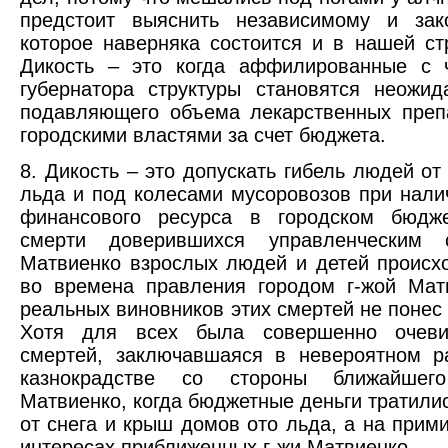
предстоит выяснить независимому и зак
которое наверняка состоится и в нашей ст
Дикость – это когда аффилированные с 
губернатора структуры становятся неожи
подавляющего объема лекарственных преп
городскими властями за счет бюджета.
8. Дикость – это допускать гибель людей о
льда и под колесами мусоровозов при нали
финансового ресурса в городском бюдж
смерти доверившихся управленческим с
Матвиенко взрослых людей и детей происх
во времена правления городом г-жой Мат
реальных виновников этих смертей не понес 
Хотя для всех была совершенно очеви
смертей, заключавшаяся в невероятном р
казнокрадстве со стороны ближайшег
Матвиенко, когда бюджетные деньги тратилис
от снега и крыш домов ото льда, а на прим
интересах приближенных г-жи Матвиенко.