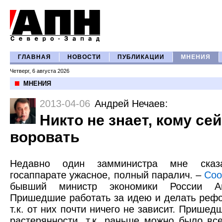
ГЛАВНАЯ
НОВОСТИ
ПУБЛИКАЦИИ
МНЕНИЯ
Четверг, 6 августа 2026
МНЕНИЯ
2013-04-06
Андрей Нечаев
:
Никто не знает, кому се
воровать
Недавно один замминистра мне сказ
госаппарате ужасное, полный паралич. –
Со
бывший министр экономики России А
Пришедшие работать за идею и делать рефо
т.к. от них почти ничего не зависит. Пришед
растерянности, т.к. раньше можно было вс