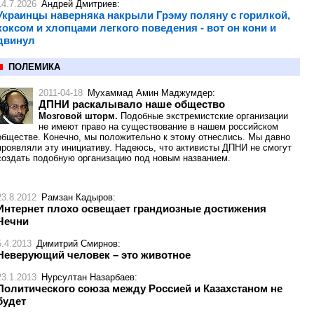
14.7.2026
Андрей Дмитриев
:
Украинцы наверняка накрыли Грэму поляну с горилкой,
коксом и хлопцами легкого поведения - вот он кони и
двинул
ПОЛЕМИКА
2011-04-18
Мухаммад Амин Маджумдер
:
ДПНИ раскалывало наше общество
Мозговой шторм.
Подобные экстремистские организации
не имеют право на существование в нашем российском
обществе. Конечно, мы положительно к этому отнеслись. Мы давно
проявляли эту инициативу. Надеюсь, что активисты ДПНИ не смогут
создать подобную организацию под новым названием.
23.8.2012
Рамзан Кадыров
:
Интернет плохо освещает грандиозные достижения
Чечни
5.4.2013
Димитрий Смирнов
:
Неверующий человек – это животное
23.1.2013
Нурсултан Назарбаев
:
Политического союза между Россией и Казахстаном не
будет