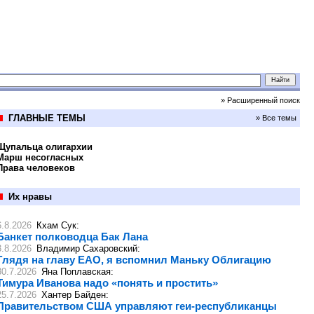
» Расширенный поиск
ГЛАВНЫЕ ТЕМЫ
» Все темы
Щупальца олигархии
Марш несогласных
Права человеков
Их нравы
6.8.2026
Кхам Сук
:
Банкет полководца Бак Лана
3.8.2026
Владимир Сахаровский
:
Глядя на главу ЕАО, я вспомнил Маньку Облигацию
30.7.2026
Яна Поплавская
:
Тимура Иванова надо «понять и простить»
25.7.2026
Хантер Байден
:
Правительством США управляют геи-республиканцы