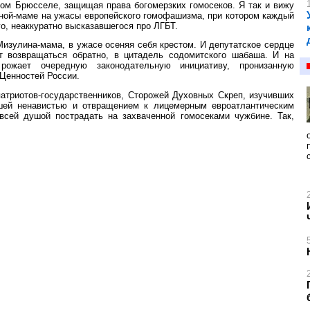
ом Брюсселе, защищая права богомерзких гомосеков. Я так и вижу
иной-маме на ужасы европейского гомофашизма, при котором каждый
о, неаккуратно высказавшегося про ЛГБТ.
 Мизулина-мама, в ужасе осеняя себя крестом. И депутатское сердце
т возвращаться обратно, в цитадель содомитского шабаша. И на
ожает очередную законодательную инициативу, пронизанную
Ценностей России.
атриотов-государственников, Сторожей Духовных Скреп, изучивших
шей ненавистью и отвращением к лицемерным евроатлантическим
сей душой пострадать на захваченной гомосеками чужбине. Так,