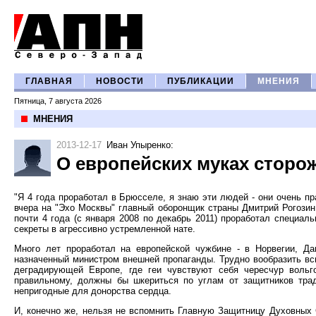
ГЛАВНАЯ
НОВОСТИ
ПУБЛИКАЦИИ
МНЕНИЯ
Пятница, 7 августа 2026
МНЕНИЯ
2013-12-17
Иван Упыренко
:
О европейских муках сторо
"Я 4 года проработал в Брюсселе, я знаю эти людей - они очень пр
вчера на "Эхо Москвы" главный оборонщик страны Дмитрий Рогозин.
почти 4 года (с января 2008 по декабрь 2011) проработал специа
секреты в агрессивно устремленной нате.
Много лет проработал на европейской чужбине - в Норвегии, Д
назначенный министром внешней пропаганды. Трудно вообразить вс
деградирующей Европе, где геи чувствуют себя чересчур вольг
правильному, должны бы шкериться по углам от защитников трад
непригодные для донорства сердца.
И, конечно же, нельзя не вспомнить Главную Защитницу Духовных 