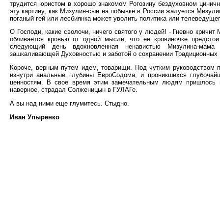
трудится юристом в хорошо знакомом Рогозину бездуховном циничн
эту картину, как Мизулин-сын на побывке в России жалуется Мизул
поганый гей или лесбиянка может уволить политика или телеведущег
О Господи, какие сволочи, ничего святого у людей! - Гневно кричит
обливается кровью от одной мысли, что ее кровиночке предстои
следующий день вдохновленная ненавистью Мизулина-мама р
зашкаливающей Духовностью и заботой о сохранении Традиционных 
Короче, верным путем идем, товарищи. Под чутким руководством п
изнутри анальные глубины ЕвроСодома, и проникшихся глубочай
ценностям. В свое время этим замечательным людям пришлось в
наверное, страдал Солженицын в ГУЛАГе.
А вы над ними еще глумитесь. Стыдно.
Иван Упыренко