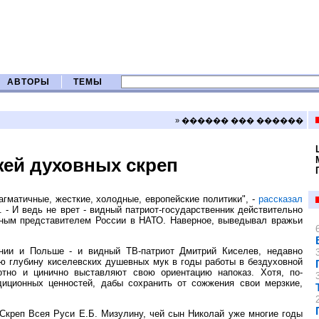
АВТОРЫ
ТЕМЫ
» ������ ��� ������
жей духовных скреп
агматичные, жесткие, холодные, европейские политики", -
рассказал
 - И ведь не врет - видный патриот-государственник действительно
льным представителем России в НАТО. Наверное, выведывал вражьи
ании и Польше - и видный ТВ-патриот Дмитрий Киселев, недавно
ю глубину киселевских душевных мук в годы работы в бездуховной
отно и цинично выставляют свою ориентацию напоказ. Хотя, по-
иционных ценностей, дабы сохранить от сожжения свои мерзкие,
Скреп Всея Руси Е.Б. Мизулину, чей сын Николай уже многие годы