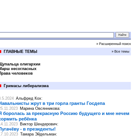
» Расширенный поиск
ГЛАВНЫЕ ТЕМЫ
» Все темы
Щупальца олигархии
Марш несогласных
Права человеков
Гримасы либерализма
3.5.2024
Альфред Кох
:
Навальнисты жрут в три горла гранты Госдепа
25.11.2023
Марина Овсянникова
:
Я боролась за прекрасную Россию будущего и мне нечем
кормить ребёнка
14.11.2023
Виктор Шендерович
:
Пугачёву - в президенты!
17.10.2023
Тамара Эйдельман
: