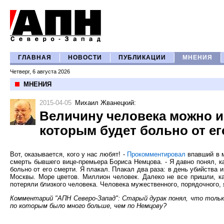
ГЛАВНАЯ
НОВОСТИ
ПУБЛИКАЦИИ
МНЕНИЯ
Четверг, 6 августа 2026
МНЕНИЯ
2015-04-05
Михаил Жванецкий
:
Величину человека можно и
которым будет больно от ег
Вот, оказывается, кого у нас любят! -
Прокомментировал
впавший в 
смерть бывшего вице-премьера Бориса Немцова. - Я давно понял, к
больно от его смерти. Я плакал. Плакал два раза: в день убийства 
Москвы. Море цветов. Миллион человек. Далеко не все пришли, ка
потеряли близкого человека. Человека мужественного, порядочного, 
Комментарий "АПН Северо-Запад": Старый дурак понял, что тольк
по которым было много больше, чем по Немцову?