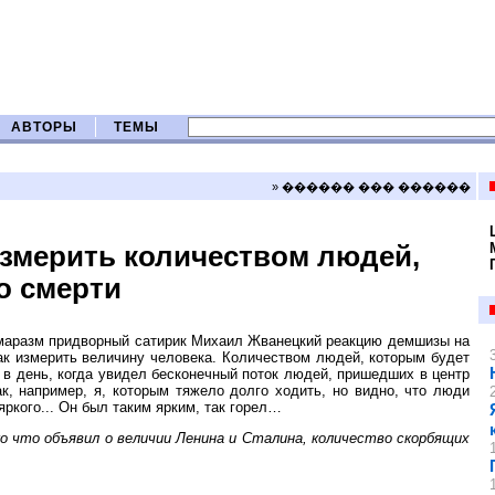
АВТОРЫ
ТЕМЫ
» ������ ��� ������
змерить количеством людей,
о смерти
маразм придворный сатирик Михаил Жванецкий реакцию демшизы на
ак измерить величину человека. Количеством людей, которым будет
и в день, когда увидел бесконечный поток людей, пришедших в центр
к, например, я, которым тяжело долго ходить, но видно, что люди
яркого... Он был таким ярким, так горел…
о что объявил о величии Ленина и Сталина, количество скорбящих