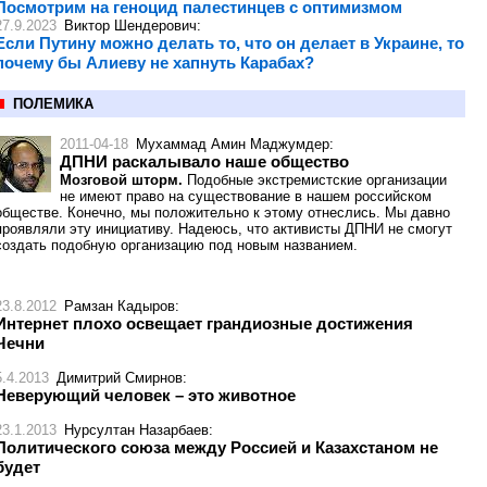
Посмотрим на геноцид палестинцев с оптимизмом
27.9.2023
Виктор Шендерович
:
Если Путину можно делать то, что он делает в Украине, то
почему бы Алиеву не хапнуть Карабах?
ПОЛЕМИКА
2011-04-18
Мухаммад Амин Маджумдер
:
ДПНИ раскалывало наше общество
Мозговой шторм.
Подобные экстремистские организации
не имеют право на существование в нашем российском
обществе. Конечно, мы положительно к этому отнеслись. Мы давно
проявляли эту инициативу. Надеюсь, что активисты ДПНИ не смогут
создать подобную организацию под новым названием.
23.8.2012
Рамзан Кадыров
:
Интернет плохо освещает грандиозные достижения
Чечни
5.4.2013
Димитрий Смирнов
:
Неверующий человек – это животное
23.1.2013
Нурсултан Назарбаев
:
Политического союза между Россией и Казахстаном не
будет