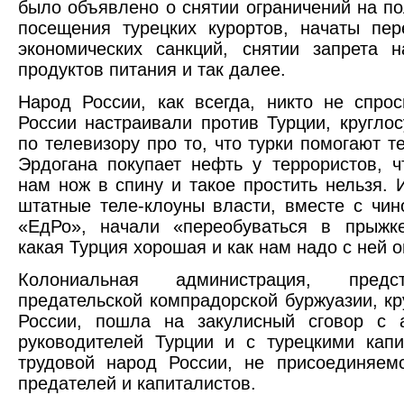
было объявлено о снятии ограничений на п
посещения турецких курортов, начаты пе
экономических санкций, снятии запрета 
продуктов питания и так далее.
Народ России, как всегда, никто не спро
России настраивали против Турции, кругло
по телевизору про то, что турки помогают т
Эрдогана покупает нефть у террористов, ч
нам нож в спину и такое простить нельзя. 
штатные теле-клоуны власти, вместе с чин
«ЕдРо», начали «переобуваться в прыжке
какая Турция хорошая и как нам надо с ней о
Колониальная администрация, предс
предательской компрадорской буржуазии, к
России, пошла на закулисный сговор с а
руководителей Турции и с турецкими кап
трудовой народ России, не присоединяем
предателей и капиталистов.