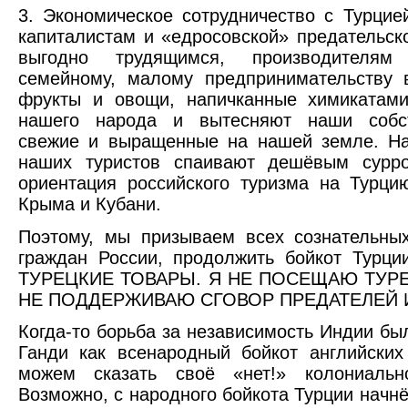
3. Экономическое сотрудничество с Турцие
капиталистам и «едросовской» предательск
выгодно трудящимся, производителям с
семейному, малому предпринимательству 
фрукты и овощи, напичканные химикатами
нашего народа и вытесняют наши собст
свежие и выращенные на нашей земле. На
наших туристов спаивают дешёвым сурро
ориентация российского туризма на Турц
Крыма и Кубани.
Поэтому, мы призываем всех сознательны
граждан России, продолжить бойкот Тур
ТУРЕЦКИЕ ТОВАРЫ. Я НЕ ПОСЕЩАЮ ТУРЕ
НЕ ПОДДЕРЖИВАЮ СГОВОР ПРЕДАТЕЛЕЙ 
Когда-то борьба за независимость Индии б
Ганди как всенародный бойкот английски
можем сказать своё «нет!» колониальн
Возможно, с народного бойкота Турции начн