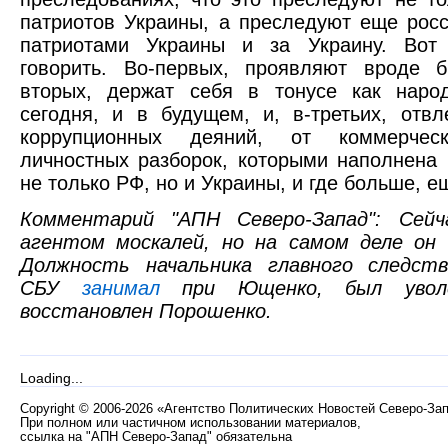
патриотов Украины, а преследуют еще росс
патриотами Украины и за Украину. Вот
говорить. Во-первых, проявляют вроде б
вторых, держат себя в тонусе как наро
сегодня, и в будущем, и, в-третьих, отв
коррупционных деяний, от коммерчес
личностных разборок, которыми наполнена 
не только РФ, но и Украины, и где больше, е
Комментарий "АПН Северо-Запад": Сейч
агентом москалей, но на самом деле он 
Должность начальника главного следств
СБУ
занимал
при Ющенко, был уволе
восстановлен Порошенко.
Loading...
Copyright
©
2006-2026 «Агентство Политических Новостей Северо-За
При полном или частичном использовании материалов,
ссылка на "АПН Северо-Запад" обязательна