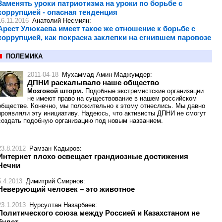
Заменять уроки патриотизма на уроки по борьбе с
коррупцией - опасная тенденция
16.11.2016
Анатолий Несмиян
:
Арест Улюкаева имеет такое же отношение к борьбе с
коррупцией, как покраска заклепки на сгнившем паровозе
ПОЛЕМИКА
2011-04-18
Мухаммад Амин Маджумдер
:
ДПНИ раскалывало наше общество
Мозговой шторм.
Подобные экстремистские организации
не имеют право на существование в нашем российском
обществе. Конечно, мы положительно к этому отнеслись. Мы давно
проявляли эту инициативу. Надеюсь, что активисты ДПНИ не смогут
создать подобную организацию под новым названием.
23.8.2012
Рамзан Кадыров
:
Интернет плохо освещает грандиозные достижения
Чечни
5.4.2013
Димитрий Смирнов
:
Неверующий человек – это животное
23.1.2013
Нурсултан Назарбаев
:
Политического союза между Россией и Казахстаном не
будет