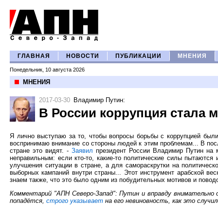
ГЛАВНАЯ
НОВОСТИ
ПУБЛИКАЦИИ
МНЕНИЯ
Понедельник, 10 августа 2026
МНЕНИЯ
2017-03-30
Владимир Путин
:
В России коррупция стала 
Я лично выступаю за то, чтобы вопросы борьбы с коррупцией были
воспринимаю внимание со стороны людей к этим проблемам... В пос
стране это видят. -
Заявил
президент России Владимир Путин на м
неправильным: если кто-то, какие-то политические силы пытаются 
улучшения ситуации в стране, а для самораскрутки на политическо
выборных кампаний внутри страны... Этот инструмент арабской ве
знаем также, что это было одним из побудительных мотивов и поводо
Комментарий "АПН Северо-Запад": Путин и вправду внимательно от
попадётся,
строго указывает
на его невиновность, как это случ