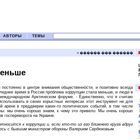
АВТОРЫ
ТЕМЫ
» ������ ��� ������
меньше
 постоянно в центре внимания общественности, и позитивно всегда
леднее время в России проблема коррупции стала меньше, и люди в
еждународном Арктическом форуме. - Единственно, что я считаю
использовать в своих корыстных интересах этот инструмент не для
й арене в преддверии каких-то политических событий, в том числе
сны: мы очень хорошо знаем, к чему это привело. Мы очень хорошо
в госпереворота на Украине.
носится к коррупции и, если кто-то из его ближнего круга вдруг
илось с бывшим министром обороны Валерием Сердюковым.