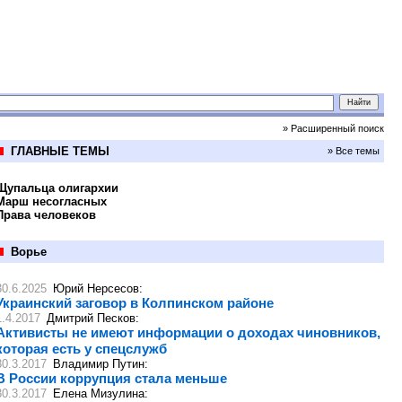
» Расширенный поиск
ГЛАВНЫЕ ТЕМЫ
» Все темы
Щупальца олигархии
Марш несогласных
Права человеков
Ворье
30.6.2025
Юрий Нерсесов
:
Украинский заговор в Колпинском районе
1.4.2017
Дмитрий Песков
:
Активисты не имеют информации о доходах чиновников,
которая есть у спецслужб
30.3.2017
Владимир Путин
:
В России коррупция стала меньше
30.3.2017
Елена Мизулина
: