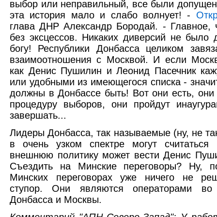
выбор или неправильный, все были допущен
эта история мало и слабо волнует! -
Откр
глава ДНР Александр Бородай. - Главное,
без эксцессов. Никаких диверсий не было 
богу! Республики Донбасса целиком завя
взаимоотношения с Москвой. И если Моск
как Денис Пушилин и Леонид Пасечник ка
или удобными из имеющегося списка - значи
должны в Донбассе быть! Вот они есть, он
процедуру выборов, они пройдут инаугур
завершать...
Лидеры Донбасса, так называемые (ну, не та
в очень узком спектре могут считаться 
внешнюю политику может вести Денис Пуш
Съездить на Минские переговоры? Ну, п
Минских переговорах уже ничего не реш
ступор. Они являются операторами во 
Донбасса и Москвы.
Комментарий "АПН Северо-Запад": У рабо