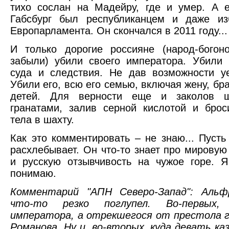
тихо сослан на Мадейру, где и умер. А 
Габсбург был республиканцем и даже из
Европарламента. Он скончался в 2011 году...
И только дорогие россияне (народ-богон
забыли) убили своего императора. Убили 
суда и следствия. Не дав возможности у
Убили его, всю его семью, включая жену, бра
детей. Для верности еще и заколов ш
гранатами, залив серной кислотой и бро
тела в шахту.
Как это комментировать – не знаю... Пуст
расхлебывает. Он что-то знает про мирову
и русскую отзывчивость на чужое горе. 
понимаю.
Комментарий "АПН Северо-Запад": Альф
что-то резко поглупел. Во-первых,
императора, а отрекшегося от престола 
Романова. Ну и, во-вторых, куда девать к