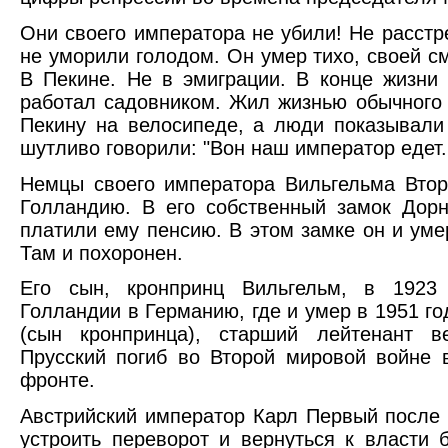
Они своего императора не убили! Не расстр
не уморили голодом. Он умер тихо, своей см
В Пекине. Не в эмиграции. В конце жизни
работал садовником. Жил жизнью обычного 
Пекину на велосипеде, а люди показывали
шутливо говорили: "Вон наш император едет..
Немцы своего императора Вильгельма Второ
Голландию. В его собственный замок Дор
платили ему пенсию. В этом замке он и уме
Там и похоронен.
Его сын, кронпринц Вильгельм, в 1923
Голландии в Германию, где и умер в 1951 го
(сын кронпринца), старший лейтенант в
Прусский погиб во Второй мировой войне
фронте.
Австрийский император Карл Первый после 
устроить переворот и вернуться к власти 