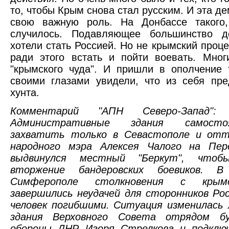
то, чтобы Крым снова стал русским. И эта д
свою важную роль. На Донбассе такого
случилось. Подавляющее большинство д
хотели стать Россией. Но не крымский проц
ради этого встать и пойти воевать. Мно
"крымского чуда". И пришли в ополчение т
своими глазами увидели, что из себя пре
хунта.
Комментарий "АПН Северо-Запад":
Административные здания самосто
захватить только в Севастополе и отт
народного мэра Алексея Чалого на Пер
выдвинулся местный "Беркут", чтоб
вторжение бандеровских боевиков. 
Симферополе столкновения с крым
завершились неудачей для сторонников Ро
человек погибшими. Ситуация изменилась
здания Верховного Совета отрядом б
обороны ДНР Игоря Стрелкова и подклю