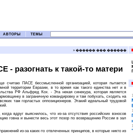
АВТОРЫ
ТЕМЫ
» ������ ��� ������
 - разогнать к такой-то матери
ще считаю ПАСЕ бессмысленной организацией, которая пытается
мной территории Евразии, в то время как такого единства нет и в
льства РФ Альфред Кох. - Эта некая синекура, которая является
армовщинку в заграничную командировку и там побухать, сходить на
всяких там горластых оппозиционеров. Этакий идеальный трудовой
кий.
когда вдруг выяснилось, что из-за отсутствия российских взносов
рцию говна и вынести весь этот позор по возвращению России в зал
ражнений из-за каких-то отвлеченных принципов, в которые никто из