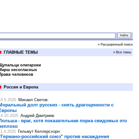
» Расширенный поиск
ГЛАВНЫЕ ТЕМЫ
» Все темы
Щупальца олигархии
Марш несогласных
Права человеков
Россия и Европа
10.5.2026
Михаил Светов
:
Моральный долг русских - снять драгоценности с
Европы
14.10.2025
Андрей Дмитриев
:
Польша - враг, хотя показательная порка свидомых это
неплохо
11.4.2025
Гельмут Келлерсхорн
:
"Германо-российский союз" против насаждения