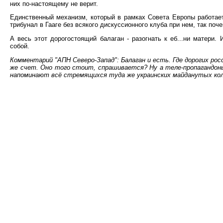
них по-настоящему не верит.
Единственный механизм, который в рамках Совета Европы работает
трибунал в Гааге без всякого дискуссионного клуба при нем, так по
А весь этот дорогостоящий балаган - разогнать к еб...ни матери.
собой.
Комментарий "АПН Северо-Запад": Балаган и есть. Где дорогих р
же счет. Оно того стоит, спрашивается? Ну а теле-пропагандоны
напоминают всё стремящихся туда же украинских майданутых кол