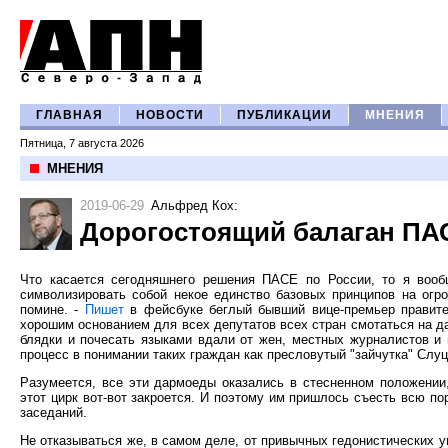
ГЛАВНАЯ
НОВОСТИ
ПУБЛИКАЦИИ
МНЕНИЯ
Пятница, 7 августа 2026
МНЕНИЯ
2019-06-29
Альфред Кох
:
Дорогостоящий балаган ПАСЕ
Что касается сегодняшнего решения ПАСЕ по России, то я вооб
символизировать собой некое единство базовых принципов на огро
помине. -
Пишет
в фейсбуке беглый бывший вице-премьер правите
хорошим основанием для всех депутатов всех стран смотаться на д
блядки и почесать языками вдали от жен, местных журналистов и 
процесс в понимании таких граждан как пресловутый "зайчутка" Слуц
Разумеется, все эти дармоеды оказались в стесненном положении, 
этот цирк вот-вот закроется. И поэтому им пришлось съесть всю по
заседаний.
Не отказываться же, в самом деле, от привычных гедонистических уп