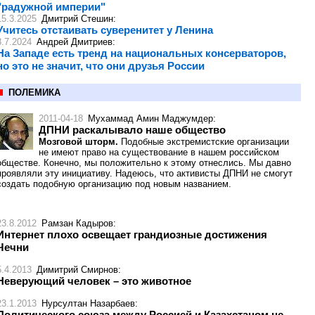
"радужной империи"
15.3.2025
Дмитрий Стешин
:
Учитесь отстаивать суверенитет у Ленина
8.7.2024
Андрей Дмитриев
:
На Западе есть тренд на национальных консерваторов,
но это не значит, что они друзья России
ПОЛЕМИКА
2011-04-18
Мухаммад Амин Маджумдер
:
ДПНИ раскалывало наше общество
Мозговой шторм.
Подобные экстремистские организации
не имеют право на существование в нашем российском
обществе. Конечно, мы положительно к этому отнеслись. Мы давно
проявляли эту инициативу. Надеюсь, что активисты ДПНИ не смогут
создать подобную организацию под новым названием.
23.8.2012
Рамзан Кадыров
:
Интернет плохо освещает грандиозные достижения
Чечни
5.4.2013
Димитрий Смирнов
:
Неверующий человек – это животное
23.1.2013
Нурсултан Назарбаев
:
Политического союза между Россией и Казахстаном не