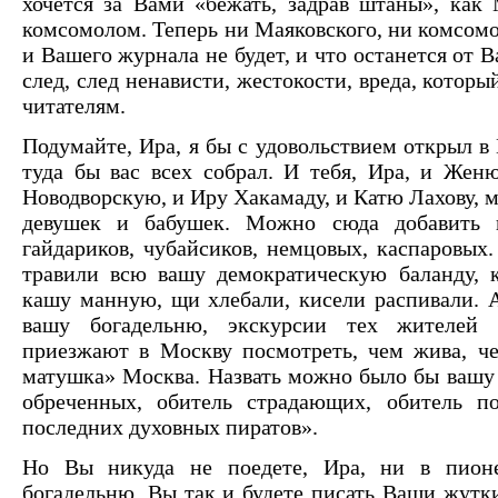
хочется за Вами «бежать, задрав штаны», как
комсомолом. Теперь ни Маяковского, ни комсомо
и Вашего журнала не будет, и что останется от 
след, след ненависти, жестокости, вреда, кото
читателям.
Подумайте, Ира, я бы с удовольствием открыл в
туда бы вас всех собрал. И тебя, Ира, и Жен
Новодворскую, и Иру Хакамаду, и Катю Лахову, 
девушек и бабушек. Можно сюда добавить 
гайдариков, чубайсиков, немцовых, каспаровых
травили всю вашу демократическую баланду, 
кашу манную, щи хлебали, кисели распивали. А
вашу богадельню, экскурсии тех жителей 
приезжают в Москву посмотреть, чем жива, ч
матушка» Москва. Назвать можно было бы вашу
обреченных, обитель страдающих, обитель по
последних духовных пиратов».
Но Вы никуда не поедете, Ира, ни в пионе
богадельню. Вы так и будете писать Ваши жутки