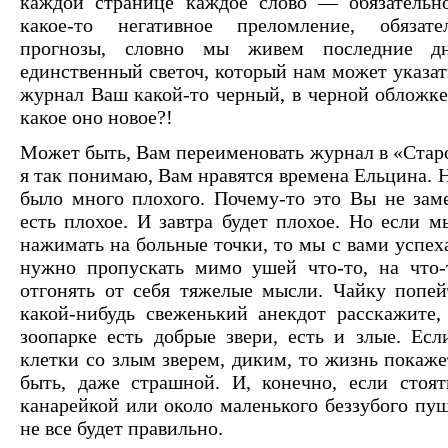
каждой странице каждое слово — обязательно
какое-то негативное преломление, обязате
прогнозы, словно мы живем последние
единственный светоч, который нам может указат
журнал Ваш какой-то черный, в черной обложке
какое оно новое?!
Может быть, Вам переименовать журнал в «Старо
я так понимаю, Вам нравятся времена Ельцина. 
было много плохого. Почему-то это Вы не зам
есть плохое. И завтра будет плохое. Но если 
нажимать на больные точки, то мы с вами успех
нужно пропускать мимо ушей что-то, на что-т
отгонять от себя тяжелые мысли. Чайку попей
какой-нибудь свеженький анекдот расскажите,
зоопарке есть добрые звери, есть и злые. Есл
клетки со злым зверем, диким, то жизнь покаже
быть, даже страшной. И, конечно, если стоят
канарейкой или около маленького беззубого пуш
не все будет правильно.