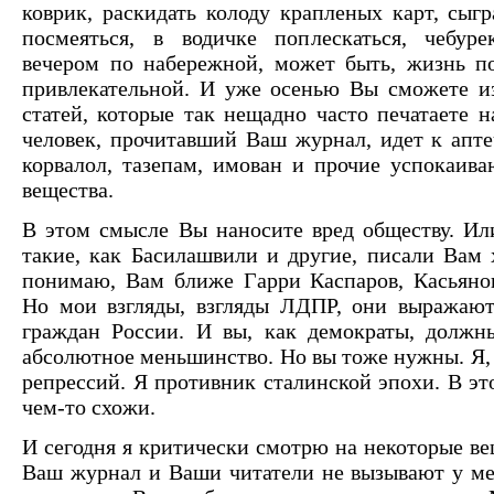
коврик, раскидать колоду крапленых карт, сыгр
посмеяться, в водичке поплескаться, чебуре
вечером по набережной, может быть, жизнь по
привлекательной. И уже осенью Вы сможете из
статей, которые так нещадно часто печатаете н
человек, прочитавший Ваш журнал, идет к аптеч
корвалол, тазепам, имован и прочие успокаив
вещества.
В этом смысле Вы наносите вред обществу. Ил
такие, как Басилашвили и другие, писали Вам
понимаю, Вам ближе Гарри Каспаров, Касьянов
Но мои взгляды, взгляды ЛДПР, они выражаю
граждан России. И вы, как демократы, должн
абсолютное меньшинство. Но вы тоже нужны. Я,
репрессий. Я противник сталинской эпохи. В э
чем-то схожи.
И сегодня я критически смотрю на некоторые ве
Ваш журнал и Ваши читатели не вызывают у ме