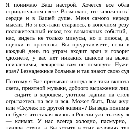
Я понимаю Ваш настрой. Хочется все облая
отрицательном свете. Возможно, это заложено в
сердце и в Вашей душе. Меня самого неред
мысли. Но я все-таки стараюсь, в конечном резу
положительный исход тех возможных событий, 
нас, видеть не только минусы, но и плюсы, д
оценки и прогнозы. Вы представляете, если 
каждый день по утрам входит врач и говорит
сдохнете, у вас нет никаких шансов на выжи
неизлечимы, лекарства вам не помогут». Нуже
врач? Безнадежные больные и так знают свою суд
Поэтому я Вас призываю иногда все-таки включа
света, приятной музыки, доброго выражения лиц
— сидите в хорошем, уютном здании на стол
огрызаетесь на все и вся. Может быть, Вам жур
или «Скулеж по другой жизни»? Вы ведь понимае
не будет, что такая жизнь в России уже тысячу л
— климат. У нас всегда холодно, пасмурно, 
тундра, степи, а Вы хотите в этих условиях те