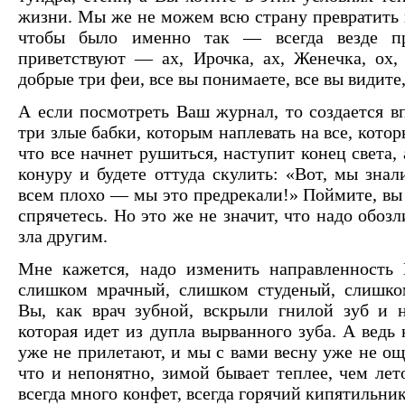
жизни. Мы же не можем всю страну превратить в
чтобы было именно так — всегда везде п
приветствуют — ах, Ирочка, ах, Женечка, ох,
добрые три феи, все вы понимаете, все вы видите,
А если посмотреть Ваш журнал, то создается в
три злые бабки, которым наплевать на все, кото
что все начнет рушиться, наступит конец света, 
конуру и будете оттуда скулить: «Вот, мы знал
всем плохо — мы это предрекали!» Поймите, вы 
спрячетесь. Но это же не значит, что надо обоз
зла другим.
Мне кажется, надо изменить направленность
слишком мрачный, слишком студеный, слишко
Вы, как врач зубной, вскрыли гнилой зуб и н
которая идет из дупла вырванного зуба. А ведь 
уже не прилетают, и мы с вами весну уже не ощ
что и непонятно, зимой бывает теплее, чем лет
всегда много конфет, всегда горячий кипятильни