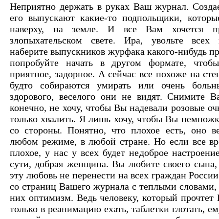
Неприятно держать в руках Ваш журнал. Создае
его выпускают какие-то подпольщики, которые
наверху, на земле. И все Вам хочется п
злопыхательском свете. Ира, увольте всех
наберите выпускников журфака какого-нибудь пр
попробуйте начать в другом формате, чтоб
приятное, задорное. А сейчас все похоже на ст
будто собираются умирать или очень больн
здорового, веселого они не видят. Снимите В
конечно, не хочу, чтобы Вы надевали розовые очк
только хвалить. Я лишь хочу, чтобы Вы немножк
со стороны. Понятно, что плохое есть, оно в
любом режиме, в любой стране. Но если все вр
плохое, у нас у всех будет недоброе настроени
сути, добрая женщина. Вы любите своего сына
эту любовь не перенести на всех граждан Росси
со страниц Вашего журнала с теплыми словами, 
них оптимизм. Ведь человеку, который прочтет 
только в реанимацию ехать, таблетки глотать, ем