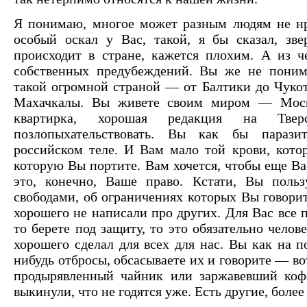
Я понимаю, многое может разным людям не нра
особый оскал у Вас, такой, я бы сказал, зве
происходит в стране, кажется плохим. А из ч
собственных предубеждений. Вы же не понима
такой огромной страной — от Балтики до Чуко
Махачкалы. Вы живете своим миром — Москв
квартирка, хорошая редакция на Твер
позлопыхательствовать. Вы как бы параз
российском теле. И Вам мало той крови, кото
которую Вы портите. Вам хочется, чтобы еще Ва
это, конечно, Ваше право. Кстати, Вы поль
свободами, об ограничениях которых Вы говорит
хорошего не написали про других. Для Вас все 
то берете под защиту, то это обязательно челов
хорошего сделал для всех для нас. Вы как на п
нибудь отбросы, обсасываете их и говорите — во
продырявленный чайник или заржавевший коф
выкинули, что не годятся уже. Есть другие, боле