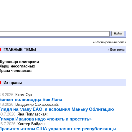
» Расширенный поиск
ГЛАВНЫЕ ТЕМЫ
» Все темы
Щупальца олигархии
Марш несогласных
Права человеков
Их нравы
6.8.2026
Кхам Сук
:
Банкет полководца Бак Лана
3.8.2026
Владимир Сахаровский
:
Глядя на главу ЕАО, я вспомнил Маньку Облигацию
30.7.2026
Яна Поплавская
:
Тимура Иванова надо «понять и простить»
25.7.2026
Хантер Байден
:
Правительством США управляют геи-республиканцы