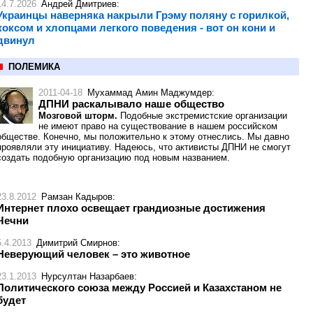
14.7.2026
Андрей Дмитриев
:
Украинцы наверняка накрыли Грэму поляну с горилкой,
коксом и хлопцами легкого поведения - вот он кони и
двинул
ПОЛЕМИКА
2011-04-18
Мухаммад Амин Маджумдер
:
ДПНИ раскалывало наше общество
Мозговой шторм.
Подобные экстремистские организации
не имеют право на существование в нашем российском
обществе. Конечно, мы положительно к этому отнеслись. Мы давно
проявляли эту инициативу. Надеюсь, что активисты ДПНИ не смогут
создать подобную организацию под новым названием.
23.8.2012
Рамзан Кадыров
:
Интернет плохо освещает грандиозные достижения
Чечни
5.4.2013
Димитрий Смирнов
:
Неверующий человек – это животное
23.1.2013
Нурсултан Назарбаев
:
Политического союза между Россией и Казахстаном не
будет