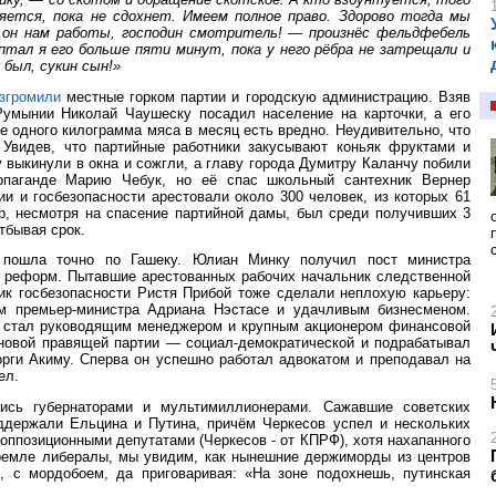
яется, пока не сдохнет. Имеем полное право. Здорово тогда мы
 он нам работы, господин смотритель! — произнёс фельдфебель
птал я его больше пяти минут, пока у него рёбра не затрещали и
 был, сукин сын!»
згромили
местные горком партии и городскую администрацию. Взяв
Румынии Николай Чаушеску посадил население на карточки, а его
 одного килограмма мяса в месяц есть вредно. Неудивительно, что
 Увидев, что партийные работники закусывают коньяк фруктами и
 выкинули в окна и сожгли, а главу города Думитру Каланчу побили
ропаганде Марию Чебук, но её спас школьный сантехник Вернер
 и госбезопасности арестовали около 300 человек, из которых 61
р, несмотря на спасение партийной дамы, был среди получивших 3
тбывая срок.
в пошла точно по Гашеку. Юлиан Минку получил пост министра
х реформ. Пытавшие арестованных рабочих начальник следственной
к госбезопасности Ристя Прибой тоже сделали неплохую карьеру:
ом премьер-министра Адриана Нэстасе и удачливым бизнесменом.
а стал руководящим менеджером и крупным акционером финансовой
новой правящей партии — cоциал-демократической и подрабатывал
орги Акиму. Сперва он успешно работал адвокатом и преподавал на
ел.
ись губернаторами и мультимиллионерами. Сажавшие советских
ддержали Ельцина и Путина, причём Черкесов успел и нескольких
 оппозиционными депутатами (Черкесов - от КПРФ), хотя нахапанного
Кремле либералы, мы увидим, как нынешние держиморды из центров
, с мордобоем, да приговаривая: «На зоне подохнешь, путинская