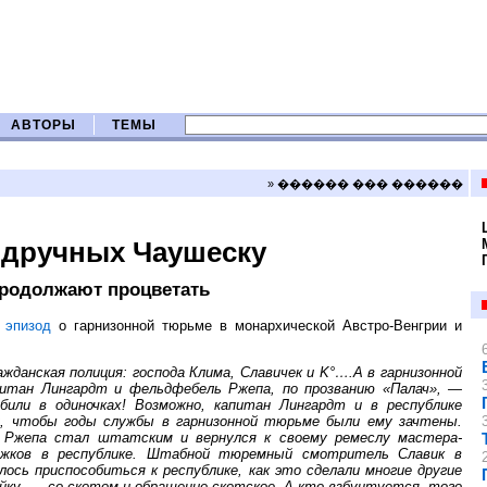
АВТОРЫ
ТЕМЫ
» ������ ��� ������
одручных Чаушеску
продолжают процветать
ь
эпизод
о гарнизонной тюрьме в монархической Австро-Венгрии и
данская полиция: господа Клима, Славичек и K°….А в гарнизонной
тан Лингардт и фельдфебель Ржепа, по прозванию «Палач», —
били в одиночках! Возможно, капитан Лингардт и в республике
, чтобы годы службы в гарнизонной тюрьме были ему зачтены.
. Ржепа стал штатским и вернулся к своему ремеслу мастера-
ужков в республике. Штабной тюремный смотритель Славик в
ось приспособиться к республике, как это сделали многие другие
йку, — со скотом и обращение скотское. А кто взбунтуется, того