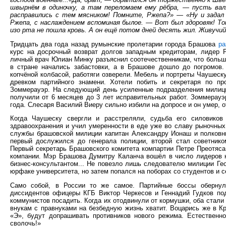
швырнём в одиночку, а там переломаем ему рёбра, — пусть вал
расправились с тем мясником! Помните, Ржепа?» — «Ну и задал
Ржепа, с наслаждением вспоминая былое. — Вот был здоровяк! То
изо рта не пошла кровь. А он ещё потом дней десять жил. Живучий
Тридцать два года назад румынские пролетарии города Брашова
ра
курс на досрочный возврат долгов западным кредиторам, лидер 
личный врач Юлиан Минку разъяснил соотечественникам, что больше
в стране начались забастовки, а в Брашове дошло до погромов.
копчёной колбасой, работяги озверели. Мебель и портреты Чаушеску
древком партийного знамени. Хотели побить и секретаря по п
Зоммерауэр. На следующий день усиленные подразделения милиции
получили от 6 месяцев до 3 лет исправительных работ. Зоммерауэ
года. Слесаря Василий Виеру сильно избили на допросе и он умер, о
Когда Чаушеску свергли и расстреляли, судьба его силовико
здравоохранения и учил умеренности в еде уже во славу рыночны
службы брашовской милиции капитан Александру Ионаш и полковни
первый дослужился до генерала полиции, второй стал советник
Первый секретарь Брашовского комитета компартии Петре Преотяс
компании. Мэр Брашова Думитру Каланча вошёл в число лидеров 
бизнес-консультантом... Не повезло лишь следователю милиции Ге
юрфаке университета, но затем попался на поборах со студентов и с
Само собой, в России то же самое. Партийные боссы обернул
диссидентов офицеры КГБ Виктор Черкесов и Геннадий Гудков по
коммунистов посадить. Когда их отодвинули от кормушки, оба стали
внукам с правнуками на безбедную жизнь хватит. Воцарись же в 
«Э», будут допрашивать противников нового режима. Естественно
сволочь!»