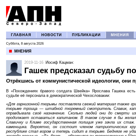
ГЛАВНАЯ
НОВОСТИ
ПУБЛИКАЦИИ
МНЕНИЯ
Суббота, 8 августа 2026
МНЕНИЯ
2019-11-16
Иосиф Кацман
:
Гашек предсказал судьбу п
Отрёкшись от коммунистической идеологии, они 
В «Похождениях бравого солдата Швейка» Ярослава Гашека ест
судьбе её персонала в демократической Чехословакии:
«Для гарнизонной тюрьмы поставляла свежий материал также граж
тюрьме троица — штабной тюремный смотритель Славик, капи
оправдывала своё назначение. Сколько людей они до смерти из
продолжает оставаться капитаном. В таком случае я бы желал
Славичку и Климе государственная полиция уже зачла их стаж
каменщика. Вероятно, он состоит членом патриотических кр
республике стал вором и теперь сидит в тюрьме. Бедняге не удал
господа военные...«Да, брат, — обратился он торжественно к Шве