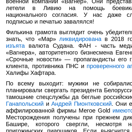
военной компании «Вагнер». Они предста
летели в Ливию на помощь боевика
национального согласия. У нас даже с
подписью и печатью завалялся!
Филькина грамота выглядит очень убедител
знать, что «Мар»
ликвидирована
в 2018 го
изъята
валюта Судана. ФАН - часть меди
«Вагнера», авторитетного бизнесмена Евге
«Срочные новости» — пропагандисты его г
клиента, противника ПНС и
проверенного а
Халифы Хафтара.
По всему выходит: мужики не собирали
планировали свергать президента Белорусс
тамошние спецслужбы да беглые российск
Ганапольский
и
Андрей Пионтковский
. Они е
аффилированной фирмы Meroe Gold
имеют
Месторождения получены при прежнем дик
Башире, которого свергли, несмотря
пригожинских пиарщиков. Если выяснится