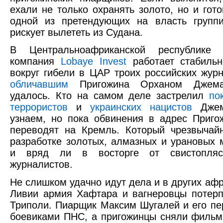
ехали не только охранять золото, но и го
одной из претендующих на власть группи
рискует вылететь из Судана.
В Центральноафриканской республике 
компания
Lobaye Invest
работает стабильн
вокруг гибели в ЦАР троих российских жур
обличавшим
Пригожина Орханом Джема
удалось. Кто на самом деле застрелил
по
террористов
и
украинских нацистов
Джем
узнаем, но пока обвинения в адрес Приго
переводят на Кремль. Который чрезвыча
разработке золотых, алмазных и урановых
и вряд ли в восторге от свистопляс
журналистов.
Не слишком удачно идут дела и в других афр
Ливии армия Хафтара и вагнеровцы потер
Триполи. Пиарщик Максим Шугалей и его пе
боевиками ПНС, а пригожинцы сняли фильм,