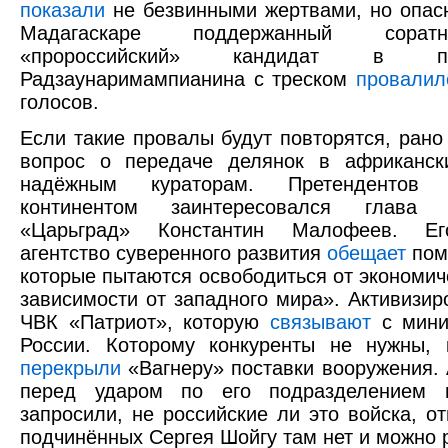
показали
не безвинными жертвами, но опас
Мадагаскаре поддержанный сорат
«пророссийский» кандидат в п
Радзаунаримампианина с треском
провалил
голосов.
Если такие провалы будут повторятся, рано
вопрос о передаче делянок в африканск
надёжным кураторам. Претендентов
континентом заинтересовался глава 
«Царьград» Константин Малофеев. Ег
агентство суверенного развития
обещает
помо
которые пытаются освободиться от экономи
зависимости от западного мира». Активизи
ЧВК «Патриот», которую
связывают
с мини
России. Которому конкуренты не нужны,
перекрыли
«Вагнеру» поставки вооружения. 
перед ударом по его подразделением п
запросили, не российские ли это войска, от
подчинённых Сергея Шойгу там нет и можно 