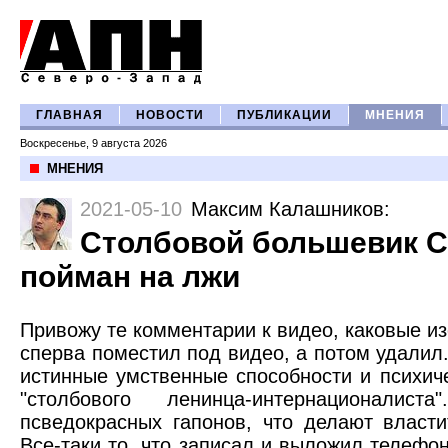
ГЛАВНАЯ
НОВОСТИ
ПУБЛИКАЦИИ
МНЕНИЯ
Воскресенье, 9 августа 2026
МНЕНИЯ
2021-05-10
Максим Калашников
:
Столбовой большевик 
пойман на лжи
Привожу те комментарии к видео, каковые 
сперва поместил под видео, а потом удалил
истинные умственные способности и психич
"столбового ленинца-интернационалист
псведокрасных гапонов, что делают власт
Все-таки то, что записал и выложил телефо