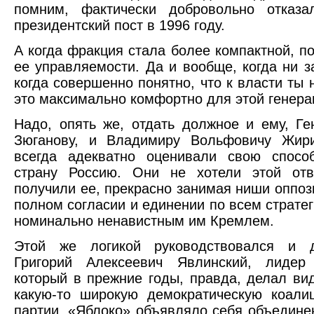
помним, фактически добровольно отказ
президентский пост в 1996 году.
А когда фракция стала более компактной, п
ее управляемости. Да и вообще, когда ни з
когда совершенно понятно, что к власти ты 
это максимально комфортно для этой генера
Надо, опять же, отдать должное и ему, Г
Зюганову, и Владимиру Вольфовичу Жири
всегда адекватно оценивали свою способ
страну Россию. Они не хотели этой отв
получили ее, прекрасно занимая ниши оппо
полном согласии и единении по всем страте
номинально ненавистным им Кремлем.
Этой же логикой руководствовался и д
Григорий Алексеевич Явлинский, лидер
который в прежние годы, правда, делал вид
какую-то широкую демократическую коали
партии. «Яблоко» объявляло себя объедин