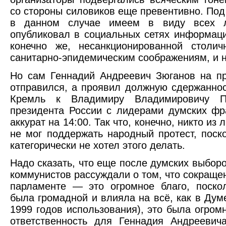
со стороны силовиков еще превентивно. По
в данном случае имеем в виду всех л
опубликовал в социальных сетях информац
конечно же, несанкционированной столи
санитарно-эпидемическим соображениям, и н
Но сам Геннадий Андреевич Зюганов на п
отправился, а проявил должную сдержаннос
Кремль к Владимиру Владимировичу П
президента России с лидерами думских фр
аккурат на 14:00. Так что, конечно, никто из
не мог поддержать народный протест, поск
категорически не хотел этого делать.
Надо сказать, что еще после думских выбор
коммунистов рассуждали о том, что сокращ
парламенте — это огромное благо, поско
была громадной и влияла на всё, как в Думе
1999 годов использования), это была огром
ответственность для Геннадия Андреевич