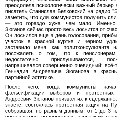
преодолела психологически важный барьер 
писатель Станислав Белковский на радио "
заметить, что для коммунистов получить сл
— это гораздо хуже, чем мало. Именно
Зюганов сейчас просто весь лоснится от счас
Он лоснился еще в день голосования, приб
участок в красной куртке и черном уд
заставило меня, как политконсультанта н
посожалеть о том, что к пенсионера
недостаточно прислушиваются, пос
напрашивался совершенно очевидный: всё-
Геннадия Андреевича Зюганова в красны
партийной эстетике.
После чего, когда коммунисты нача
фальсификации выборов и протестных 
Андреевич Зюганов призвал их к сдержаннос
знаете, состоялась протестная акция на П
собравшая, по разным данным, от 1 до 3 т
организаторы подвергались всяческим гон