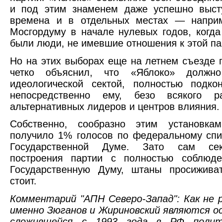
и под этим знаменем даже успешно выст
времена и в отдельных местах — напри
Мосгордуму в начале нулевых годов, когда
были люди, не имевшие отношения к этой па
Но на этих выборах еще на летнем съезде 
четко объяснил, что «Яблоко» должн
идеологической сектой, полностью подко
непосредственно ему, безо всякого ра
альтернативных лидеров и центров влияния.
Собственно, сообразно этим установка
получило 1% голосов по федеральному спи
Государственной Думе. Зато сам сек
построения партии с полностью соблюд
Государственную Думу, штаны просижива
стоит.
Комментарий "АПН Северо-Запад": Как не 
именно Зюганов и Жириновский являются 
сложившейся с 1993 года в РФ полит