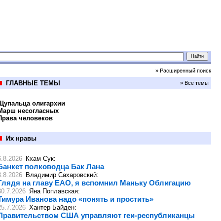
» Расширенный поиск
ГЛАВНЫЕ ТЕМЫ
» Все темы
Щупальца олигархии
Марш несогласных
Права человеков
Их нравы
6.8.2026
Кхам Сук
:
Банкет полководца Бак Лана
3.8.2026
Владимир Сахаровский
:
Глядя на главу ЕАО, я вспомнил Маньку Облигацию
30.7.2026
Яна Поплавская
:
Тимура Иванова надо «понять и простить»
25.7.2026
Хантер Байден
:
Правительством США управляют геи-республиканцы