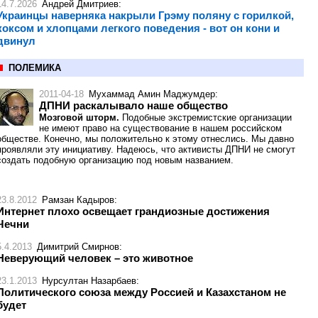
14.7.2026
Андрей Дмитриев
:
Украинцы наверняка накрыли Грэму поляну с горилкой,
коксом и хлопцами легкого поведения - вот он кони и
двинул
ПОЛЕМИКА
2011-04-18
Мухаммад Амин Маджумдер
:
ДПНИ раскалывало наше общество
Мозговой шторм.
Подобные экстремистские организации
не имеют право на существование в нашем российском
обществе. Конечно, мы положительно к этому отнеслись. Мы давно
проявляли эту инициативу. Надеюсь, что активисты ДПНИ не смогут
создать подобную организацию под новым названием.
23.8.2012
Рамзан Кадыров
:
Интернет плохо освещает грандиозные достижения
Чечни
5.4.2013
Димитрий Смирнов
:
Неверующий человек – это животное
23.1.2013
Нурсултан Назарбаев
:
Политического союза между Россией и Казахстаном не
будет