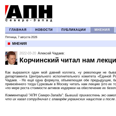
ГЛАВНАЯ
НОВОСТИ
ПУБЛИКАЦИИ
МНЕНИЯ
Пятница, 7 августа 2026
МНЕНИЯ
2022-03-20
Алексей Чадаев
:
Корчинский читал нам лекци
Как выразился один мой давний коллега, «у революции не быв
департамента Центрального исполнительного комитета «Единой Р
Чадаев. - Но ещё одна формула, объемлющая обе предыдущие, бы
привезённого тогда Сурковым в Москву читать нам лекцию (кто их т
«по мере роста стоимости активов издержки на обеспечение их безоп
Комментарий "АПН Северо-Запада": Бывший прихвостень экс-замгл
что их кагал сотрудничал с главарём украинских нацистов и после 