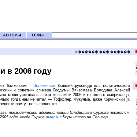
АВТОРЫ
ТЕМЫ
» ������ ��� ������
и в 2006 году
ает балконов». -
Вспоминает
бывший руководитель политического
оссии» и советник спикера Госдумы Вячеслава Володина Алексей
ла мною услышана в том же самом 2006-м от одного американца,
олько тогда нам не читал — Тоффлер, Фукуяма, даже Корчинский )):
асности растут по экспоненте».
авы президентской администрации Владислава Суркова признался,
2005 года, когда Сурков
вывозил
Корчинского на Селигер.