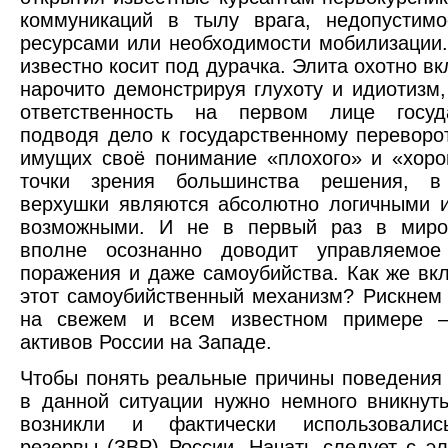
коммуникаций в тылу врага, недопустимо
ресурсами или необходимости мобилизации.
известно косит под дурачка. Элита охотно вк
нарочито демонстрируя глухоту и идиотизм
ответственность на первом лице госуд
подводя дело к государственному переворо
имущих своё понимание «плохого» и «хоро
точки зрения большинства решения, в
верхушки являются абсолютно логичными 
возможными. И не в первый раз в миро
вполне осознанно доводит управляемо
поражения и даже самоубийства. Как же вк
этот самоубийственный механизм? Рискнем 
на свежем и всем известном примере –
активов России на Западе.
Чтобы понять реальные причины поведения 
в данной ситуации нужно немного вникнуть
возникли и фактически использовалис
резервы (ЗВР) России. Начать следует с э