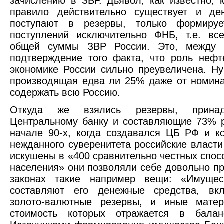
зачислению в ЗВР. Дьявол, как известно, 
правило действительно существует и ден
поступают в резервы, только формируе
поступлений исключительно ФНБ, т.е. вс
общей суммы ЗВР России. Это, между п
подтверждение того факта, что роль нефт
экономике России сильно преувеличена. Ну
производящая едва ли 25% даже от номин
содержать всю Россию.
Откуда же взялись резервы, прина
Центральному банку и составляющие 73% 
начале 90-х, когда создавался ЦБ РФ и к
нежданного суверенитета российские власт
искушены в «400 сравнительно честных спос
населения» они позволяли себе довольно п
законах такие например вещи: «Имущес
составляют его денежные средства, вк
золото-валютные резервы, и иные матер
стоимость которых отражается в балан