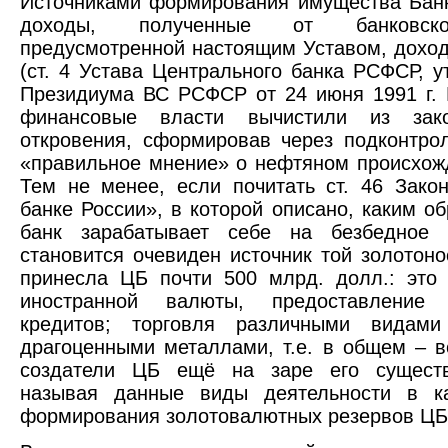
Источниками формирования имущества Бан
доходы, полученные от банковско
предусмотренной настоящим Уставом, доход
(ст. 4 Устава Центрального банка РСФСР, 
Президиума ВС РСФСР от 24 июня 1991 г. N
финансовые власти вычистили из зак
откровения, сформировав через подконтро
«правильное мнение» о нефтяном происхож
Тем не менее, если почитать ст. 46 Зак
банке России», в которой описано, каким 
банк зарабатывает себе на безбедное 
становится очевиден источник той золотон
принесла ЦБ почти 500 млрд. долл.: это
иностранной валюты, предоставление
кредитов; торговля различными видам
драгоценными металлами, т.е. в общем – в
создатели ЦБ ещё на заре его существ
называя данные виды деятельности в ка
формирования золотовалютных резервов ЦБ