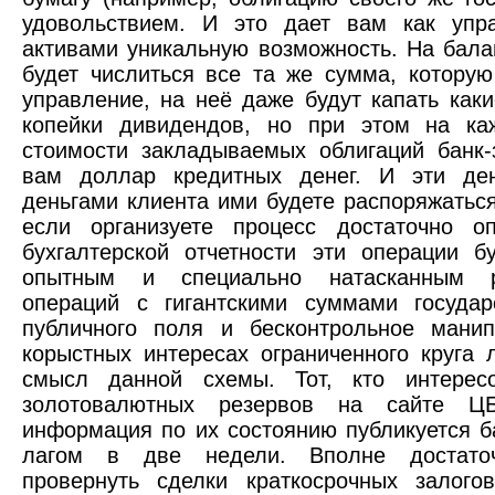
удовольствием. И это дает вам как уп
активами уникальную возможность. На бала
будет числиться все та же сумма, котору
управление, на неё даже будут капать как
копейки дивидендов, но при этом на к
стоимости закладываемых облигаций банк
вам доллар кредитных денег. И эти де
деньгами клиента ими будете распоряжатьс
если организуете процесс достаточно о
бухгалтерской отчетности эти операции 
опытным и специально натасканным р
операций с гигантскими суммами государ
публичного поля и бесконтрольное мани
корыстных интересах ограниченного круга 
смысл данной схемы. Тот, кто интересо
золотовалютных резервов на сайте Ц
информация по их состоянию публикуется 
лагом в две недели. Вполне достато
провернуть сделки краткосрочных залого