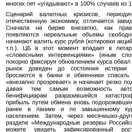
многих лет «угадывают» в 100% случаев из 1
Сценарий валютных кризисов, периоди
отечественную экономику, отличается зави
Сначала на бирже внезапно, как пра
появляются нереальные объемы свободн
начинают валить курс рубля (котировки акций
т.п.). ЦБ в этот момент впадает в летар
«словесными интервенциями» (иным сло
покорно фиксируя обновлением курса обвал 
рынок доведен до состояния истерии
бросаются в банки и обменники спасать
«внезапно прозревает» и начинает резко по
давая тем самым возможность авт
бенифициарам разразившейся катастро
прибыль путем обмена вновь подорожавших
ранее в панике и по завышенному кур
населением. Затем, через месячишко-дру
разделе «Международные резервы Российс
можете увидеть зафиксированный рос