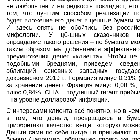
не любопытен и на редкость покладист, его
том, что лучшим способом реализации по
будет вложение его денег в ценные бумаги з
И здесь опять не обойтись без российс
мифологии. У цб-шных сказочников н
оправдание такого решения – по бумагам мо
таким образом мы добиваемся эффективно
преумножения денег «клиента». Чтобы не
подобными бреднями, приведем сведе
облигаций основных западных госуда
докризисном 2019 г.: Германия минус 0,31% (
за хранение денег), Франция минус 0,08 %,
плюс 0,84%, США – подлинный гигант прибы
- на уровне долларовой инфляции.
С интересами клиента всё понятно, но в че
в том, что деньги, превращаясь в бум
приобретают качество вещи, которую можно
Деньги сами по себе нигде не принимают в 
бумагу (например, облигацию своего же го