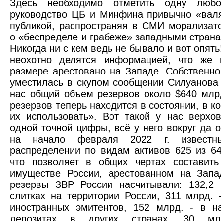
Здесь необходимо отметить одну люб
руководство ЦБ и Минфина привычно «вал
публикой, распространяя в СМИ морализат
о «беспределе и грабеже» западными стран
Никогда ни с кем ведь не бывало и вот опять
неохотно делятся информацией, что же
размере арестовано на Западе. Собственн
уместилась в скупом сообщении Силуанова о
нас общий объем резервов около $640 млр
резервов теперь находится в состоянии, в 
их использовать». Вот такой у нас верхо
одной точной цифры, всё у него вокруг да 
на начало февраля 2022 г. извес
распределении по видам активов 625 из 64
что позволяет в общих чертах составить
имуществе России, арестованном на Запа
резервы ЗВР России насчитывали: 132,2 
слитках на территории России, 311 млрд. 
иностранных эмитентов, 152 млрд. - в н
депозитах в других странах, 30 мл