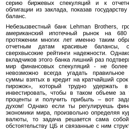
серию биржевых спекуляций и к отчетн
облигации из заклада, показав государств
баланс.
Небезызвестный банк Lehman Brothers, гр
американский ипотечный рынок на 680
протяжении многих лет именно таким обр
отчетным датам красивые балансы, с
сверхвысокие рейтинги надежности. Однак
вкладчиков этого банка лишний раз подтверж
мир финансовых спекуляций - не более
невозможно всегда угадать правильное
суммы взятых в кредит на кратчайший срок
пирожок», который трудно удержать 
инвестировать, чтобы в таком объеме за 
проценты и получить прибыль – вот зад
духом! Однако если ты регулируешь фин
экономики мира, произвольно определяя ку
валюты, то задача решается сама собой
обстоятельству ЦБ и связанные с ним стру