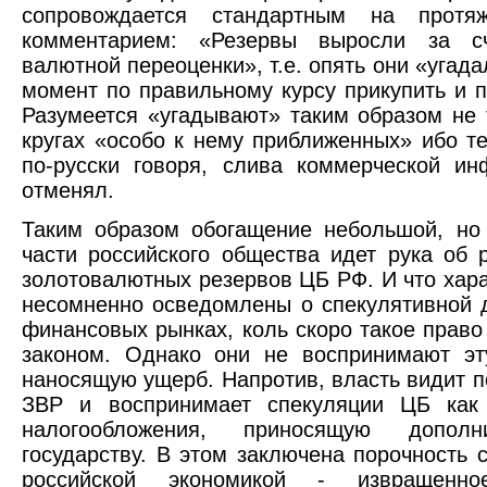
сопровождается стандартным на протя
комментарием: «Резервы выросли за сч
валютной переоценки», т.е. опять они «угада
момент по правильному курсу прикупить и 
Разумеется «угадывают» таким образом не 
кругах «особо к нему приближенных» ибо т
по-русски говоря, слива коммерческой и
отменял.
Таким образом обогащение небольшой, но
части российского общества идет рука об 
золотовалютных резервов ЦБ РФ. И что хар
несомненно осведомлены о спекулятивной 
финансовых рынках, коль скоро такое прав
законом. Однако они не воспринимают эт
наносящую ущерб. Напротив, власть видит 
ЗВР и воспринимает спекуляции ЦБ как
налогообложения, приносящую дополн
государству. В этом заключена порочность
российской экономикой - извращенн