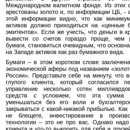
Международном валютном фонде. Из этих 
арестованы золото и, по информации ЦБ, -
этой информации видно, что как минимум
активов должно приходиться на «ценные 
эмитентов». Если же учесть, что деньги в к
вывести со счетов гораздо проще, чем 
бумаги, становиться очевидным, что основн
на Западе активов как раз бумажного вида.
Бумаги – в этом коротком слове заключена
экономической аферы под названием «золо
России». Представьте себе на минуту, что 
глупого клиента, который согласился 
управление несколько сотен миллиардо
средств с условием, что эта сумма 
уменьшаться без его воли и бухгалтерс
закрываться с какой-никакой прибылью. Ка
не блещете, инвестирование в произв
технологии – это не про вас. Однако надо
клиента и что-то выкроить для себя и друзе