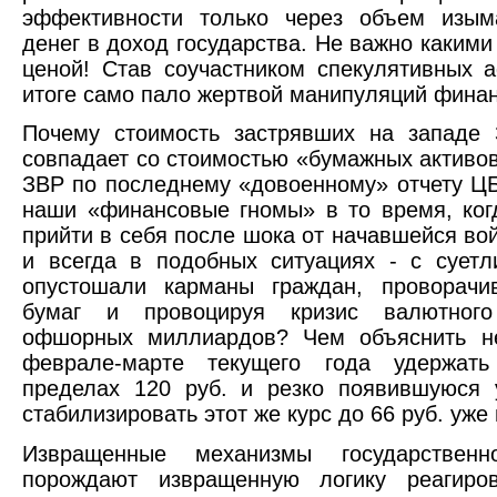
эффективности только через объем изы
денег в доход государства. Не важно какими
ценой! Став соучастником спекулятивных а
итоге само пало жертвой манипуляций фина
Почему стоимость застрявших на западе 
совпадает со стоимостью «бумажных активов
ЗВР по последнему «довоенному» отчету Ц
наши «финансовые гномы» в то время, ког
прийти в себя после шока от начавшейся во
и всегда в подобных ситуациях - с сует
опустошали карманы граждан, проворачи
бумаг и провоцируя кризис валютног
офшорных миллиардов? Чем объяснить н
феврале-марте текущего года удержат
пределах 120 руб. и резко появившуюся 
стабилизировать этот же курс до 66 руб. уже 
Извращенные механизмы государственно
порождают извращенную логику реагиро