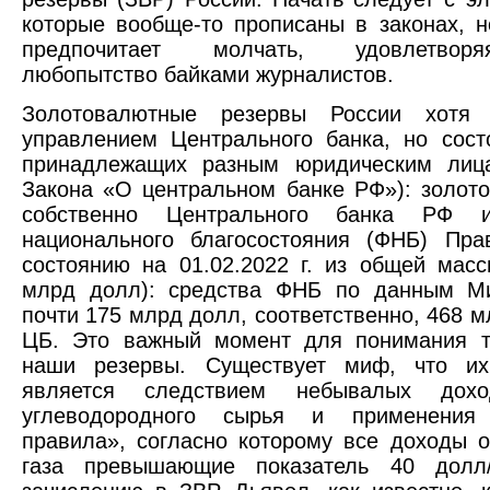
которые вообще-то прописаны в законах, н
предпочитает молчать, удовлетвор
любопытство байками журналистов.
Золотовалютные резервы России хотя
управлением Центрального банка, но сост
принадлежащих разным юридическим лица
Закона «О центральном банке РФ»): золот
собственно Центрального банка РФ 
национального благосостояния (ФНБ) Пра
состоянию на 01.02.2022 г. из общей мас
млрд долл): средства ФНБ по данным М
почти 175 млрд долл, соответственно, 468 м
ЦБ. Это важный момент для понимания то
наши резервы. Существует миф, что их
является следствием небывалых дох
углеводородного сырья и применения 
правила», согласно которому все доходы 
газа превышающие показатель 40 долл/