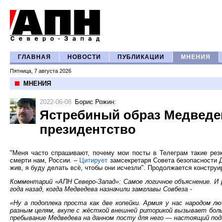
ГЛАВНАЯ
НОВОСТИ
ПУБЛИКАЦИИ
МНЕНИЯ
Пятница, 7 августа 2026
МНЕНИЯ
2022-06-08
Борис Рожин
:
Ястребиный образ Медведе
президентство
"Меня часто спрашивают, почему мои посты в Телеграм такие рез
смерти нам, России. –
Цитирует
замсекретаря Совета безопасности Д
жив, я буду делать всё, чтобы они исчезли". Продолжается констру
Комментарий «АПН Северо-Запад»: Самое логичное объяснение. 
года назад, когда Медведева назначили замглавы Совбеза -
«Ну а подоплека проста как две копейки. Армия у нас народом л
разным целям, вкупе с жёсткой внешней риторикой вызывает боль
пребывание Медведева на данном посту для него — настоящий под