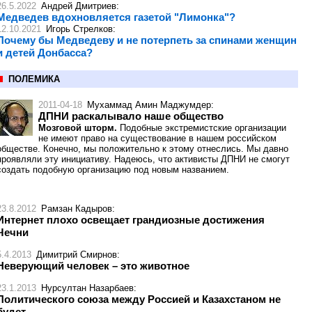
26.5.2022
Андрей Дмитриев
:
Медведев вдохновляется газетой "Лимонка"?
12.10.2021
Игорь Стрелков
:
Почему бы Медведеву и не потерпеть за спинами женщин
и детей Донбасса?
ПОЛЕМИКА
2011-04-18
Мухаммад Амин Маджумдер
:
ДПНИ раскалывало наше общество
Мозговой шторм.
Подобные экстремистские организации
не имеют право на существование в нашем российском
обществе. Конечно, мы положительно к этому отнеслись. Мы давно
проявляли эту инициативу. Надеюсь, что активисты ДПНИ не смогут
создать подобную организацию под новым названием.
23.8.2012
Рамзан Кадыров
:
Интернет плохо освещает грандиозные достижения
Чечни
5.4.2013
Димитрий Смирнов
:
Неверующий человек – это животное
23.1.2013
Нурсултан Назарбаев
:
Политического союза между Россией и Казахстаном не
будет