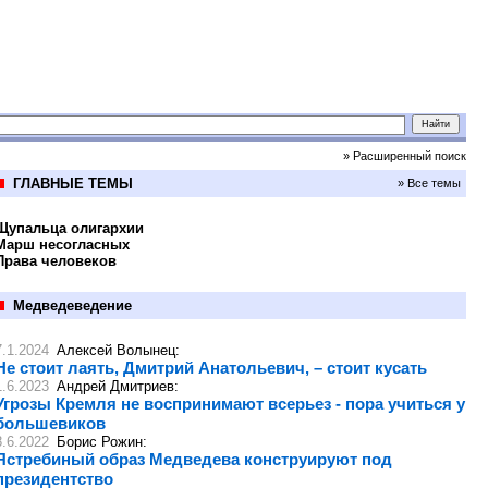
» Расширенный поиск
ГЛАВНЫЕ ТЕМЫ
» Все темы
Щупальца олигархии
Марш несогласных
Права человеков
Медведеведение
7.1.2024
Алексей Волынец
:
Не стоит лаять, Дмитрий Анатольевич, – стоит кусать
1.6.2023
Андрей Дмитриев
:
Угрозы Кремля не воспринимают всерьез - пора учиться у
большевиков
8.6.2022
Борис Рожин
:
Ястребиный образ Медведева конструируют под
президентство