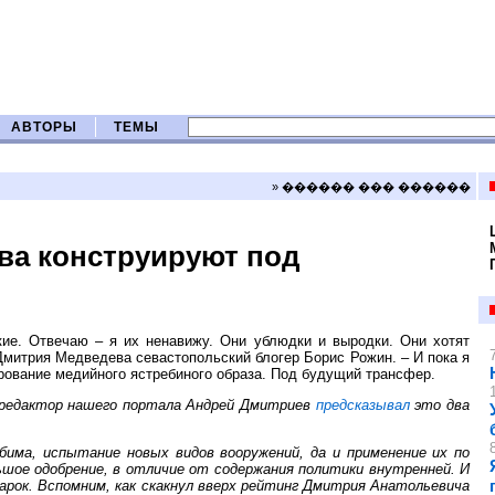
АВТОРЫ
ТЕМЫ
» ������ ��� ������
ва конструируют под
кие. Отвечаю – я их ненавижу. Они ублюдки и выродки. Они хотят
митрия Медведева севастопольский блогер Борис Рожин. – И пока я
ирование медийного ястребиного образа. Под будущий трансфер.
И редактор нашего портала Андрей Дмитриев
предсказывал
это два
юбима, испытание новых видов вооружений, да и применение их по
шое одобрение, в отличие от содержания политики внутренней. И
арок. Вспомним, как скакнул вверх рейтинг Дмитрия Анатольевича