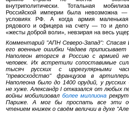
внутриполитически. Тотальная мобили
Российской империи была невозможна —
условиях РФ. А когда армия маленькая
рядового и офицера на счету — то и дело
«жесты доброй воли», невзирая на весь ущер
Комментарий "АПН Северо-Запад": Спасая
его военные ошибки Чадаев приписывает 
Наполеон вторгся в Россию с армией н
человек. Их встретили сопоставимые сил
тысяч русских с иррегулярными част
"превосходство" французов в артилле
Наполеона было до 1400 орудий, у русских 
не хуже. Александр I отказался от любых пе
войны мобилизовал
более миллиона
рекруто
Париже. А мог бы проспать все эти о
чтением книжек о своём величии в духе "Але