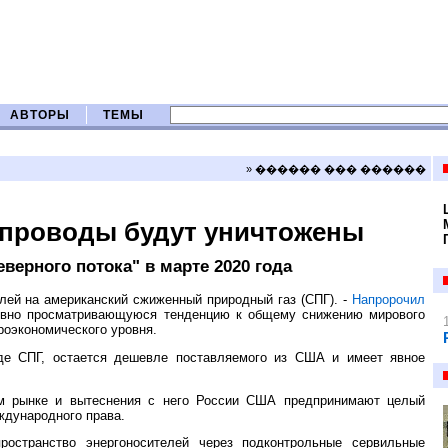
АВТОРЫ
ТЕМЫ
» ������ ��� ������
опроводы будут уничтожены
верного потока" в марте 2020 года
лей на американский сжиженный природный газ (СПГ). -
Напророчил
 явно просматривающуюся тенденцию к общему снижению мирового
роэкономического уровня.
де СПГ, остается дешевле поставляемого из США и имеет явное
ом рынке и вытеснения с него России США предпринимают целый
ждународного права.
остранство энергоносителей через подконтрольные сервильные