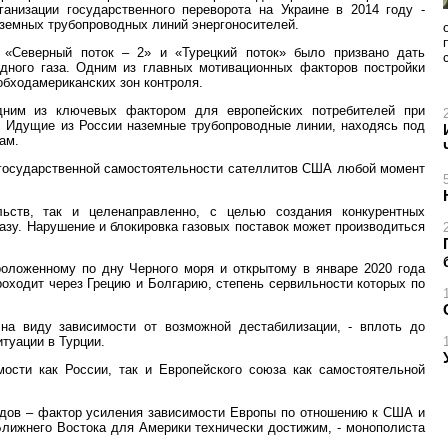
анизации государственного переворота на Украине в 2014 году -
аземных трубопроводных линий энергоносителей.
 «Северный поток – 2» и «Турецкий поток» было призвано дать
дного газа. Одним из главных мотивационных факторов постройки
обходамериканских зон контроля.
одним из ключевых фактором для европейских потребителей при
. Идущие из России наземные трубопроводные линии, находясь под
ам.
 государственной самостоятельности сателлитов США любой момент
ьств, так и целенаправленно, с целью создания конкурентных
зу. Нарушение и блокировка газовых поставок может производиться
роложенному по дну Черного моря и открытому в январе 2020 года
роходит через Грецию и Болгарию, степень сервильности которых по
на виду зависимости от возможной дестабилизации, - вплоть до
итуации в Турции.
сти как России, так и Европейского союза как самостоятельной
одов – фактор усиления зависимости Европы по отношению к США и
Ближнего Востока для Америки технически достижим, - монополиста