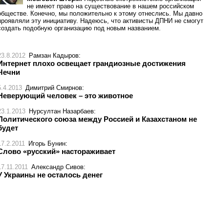
не имеют право на существование в нашем российском
обществе. Конечно, мы положительно к этому отнеслись. Мы давно
проявляли эту инициативу. Надеюсь, что активисты ДПНИ не смогут
создать подобную организацию под новым названием.
23.8.2012
Рамзан Кадыров
:
Интернет плохо освещает грандиозные достижения
Чечни
5.4.2013
Димитрий Смирнов
:
Неверующий человек – это животное
23.1.2013
Нурсултан Назарбаев
:
Политического союза между Россией и Казахстаном не
будет
17.2.2011
Игорь Бунин
:
Слово «русский» настораживает
17.11.2011
Александр Сивов
:
У Украины не осталось денег