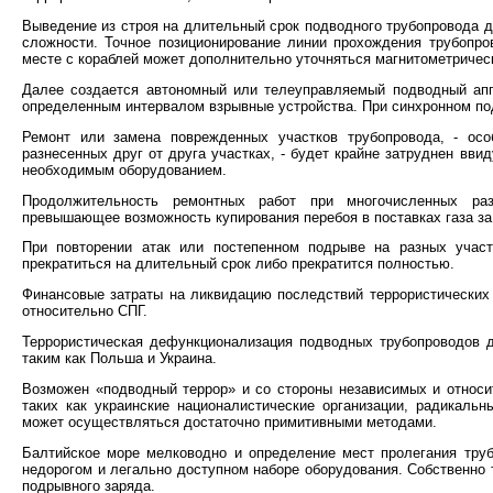
Выведение из строя на длительный срок подводного трубопровода д
сложности. Точное позиционирование линии прохождения трубопро
месте с кораблей может дополнительно уточняться магнитометрическ
Далее создается автономный или телеуправляемый подводный апп
определенным интервалом взрывные устройства. При синхронном под
Ремонт или замена поврежденных участков трубопровода, - осо
разнесенных друг от друга участках, - будет крайне затруднен вв
необходимым оборудованием.
Продолжительность ремонтных работ при многочисленных ра
превышающее возможность купирования перебоя в поставках газа за
При повторении атак или постепенном подрыве на разных участ
прекратиться на длительный срок либо прекратится полностью.
Финансовые затраты на ликвидацию последствий террористических 
относительно СПГ.
Террористическая дефункционализация подводных трубопроводов д
таким как Польша и Украина.
Возможен «подводный террор» и со стороны независимых и относит
таких как украинские националистические организации, радикальн
может осуществляться достаточно примитивными методами.
Балтийское море мелководно и определение мест пролегания тру
недорогом и легально доступном наборе оборудования. Собственно 
подрывного заряда.