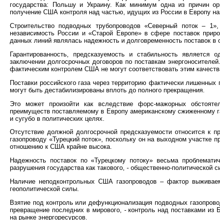
государства: Польшу и Украину. Как минимум одна из причин орг
получение США контроля над частью, идущих из России в Европу н
Строительство подводных трубопроводов «Северный поток – 1»,
независимость России и «Старой Европе» в сфере поставок приро
данных линий являлась надежность и долговременность поставок в 
Гарантированность, предсказуемость и стабильность является 
заключении долгосрочных договоров по поставкам энергоносителей
фактическим контролем США не могут соответствовать этим качеств
Поставки российского газа через территорию фактически лишенных
могут быть дестабилизированы вплоть до полного прекращения.
Это может произойти как вследствие форс-мажорных обстоятел
преимуществ поставляемому в Европу американскому сжиженному га
и сугубо в политических целях.
Отсутствие должной долгосрочной предсказуемости относится к п
газопроводу «Турецкий поток», поскольку он на выходном участке п
отношению к США крайне высока.
Надежность поставок по «Турецкому потоку» весьма проблематич
разрушения государства как такового, - общественно-политической с
Наличие неподконтрольных США газопроводов – фактор выживаемо
геополитической силы.
Взятие под контроль или дефункционализация подводных газопров
превращение последних в мирового, - контроль над поставками из 
на рынке энергоресурсов.