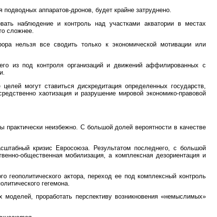
 подводных аппаратов-дронов, будет крайне затруднено.
вать наблюдение и контроль над участками акватории в местах
то сложнее.
рора нельзя все сводить только к экономической мотивации или
его из под контроля организаций и движений аффилированных с
и.
 целей могут ставиться дискредитация определенных государств,
средственно хаотизация и разрушение мировой экономико-правовой
ы практически неизбежно. С большой долей вероятности в качестве
сштабный кризис Евросоюза. Результатом последнего, с большой
твенно-общественная мобилизация, а комплексная дезориентация и
го геополитического актора, переход ее под комплексный контроль
олитического гегемона.
х моделей, проработать перспективу возникновения «немыслимых»