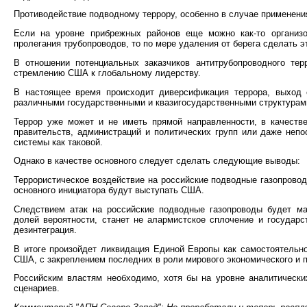
Противодействие подводному террору, особенно в случае применения
Если на уровне прибрежных районов еще можно как-то организо
пролегания трубопроводов, то по мере удаления от берега сделать э
В отношении потенциальных заказчиков антитрубопроводного тер
стремлению США к глобальному лидерству.
В настоящее время происходит диверсификация террора, выход 
различными государственными и квазигосударственными структурам
Террор уже может и не иметь прямой направленности, в качестве
правительств, администраций и политических групп или даже непо
системы как таковой.
Однако в качестве основного следует сделать следующие выводы:
Террористическое воздействие на российские подводные газопровод
основного инициатора будут выступать США.
Следствием атак на российские подводные газопроводы будет ма
долей вероятности, станет не алармистское сплочение и государс
дезинтеграция.
В итоге произойдет ликвидация Единой Европы как самостоятельно
США, с закреплением последних в роли мирового экономического и п
Российским властям необходимо, хотя бы на уровне аналитически
сценариев.