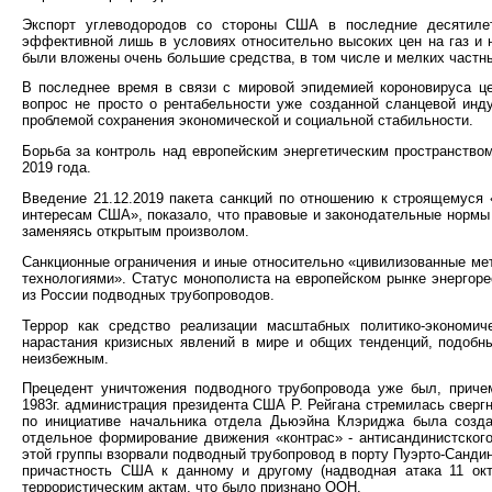
Экспорт углеводородов со стороны США в последние десятилет
эффективной лишь в условиях относительно высоких цен на газ и
были вложены очень большие средства, в том числе и мелких частн
В последнее время в связи с мировой эпидемией короновируса це
вопрос не просто о рентабельности уже созданной сланцевой инд
проблемой сохранения экономической и социальной стабильности.
Борьба за контроль над европейским энергетическим пространство
2019 года.
Введение 21.12.2019 пакета санкций по отношению к строящемуся 
интересам США», показало, что правовые и законодательные нормы
заменяясь открытым произволом.
Санкционные ограничения и иные относительно «цивилизованные ме
технологиями». Статус монополиста на европейском рынке энергор
из России подводных трубопроводов.
Террор как средство реализации масштабных политико-экономич
нарастания кризисных явлений в мире и общих тенденций, подобн
неизбежным.
Прецедент уничтожения подводного трубопровода уже был, приче
1983г. администрация президента США Р. Рейгана стремилась сверг
по инициативе начальника отдела Дьюэйна Клэриджа была созда
отдельное формирование движения «контрас» - антисандинистского
этой группы взорвали подводный трубопровод в порту Пуэрто-Санди
причастность США к данному и другому (надводная атака 11 окт
террористическим актам, что было признано ООН.