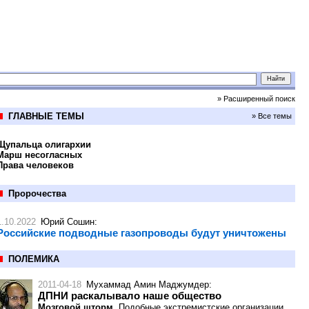
» Расширенный поиск
ГЛАВНЫЕ ТЕМЫ
» Все темы
Щупальца олигархии
Марш несогласных
Права человеков
Пророчества
1.10.2022
Юрий Сошин
:
Российские подводные газопроводы будут уничтожены
ПОЛЕМИКА
2011-04-18
Мухаммад Амин Маджумдер
:
ДПНИ раскалывало наше общество
Мозговой шторм.
Подобные экстремистские организации