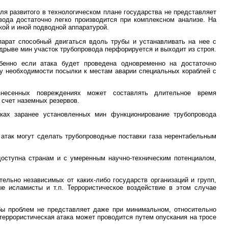
ля развитого в технологическом плане государства не представляет
вода достаточно легко производится при комплексном анализе. На
ой и иной подводной аппаратурой.
арат способный двигаться вдоль трубы и устанавливать на нее с
рыве мин участок трубопровода перфорируется и выходит из строя.
бенно если атака будет проведена одновременно на достаточно
иду необходимости посылки к местам аварии специальных кораблей с
знесенных повреждениях может составлять длительное время
 счет наземных резервов.
ках заранее установленных мин функционирование трубопровода
атак могут сделать трубопроводные поставки газа нерентабельным
оступна странам и с умеренным научно-техническим потенциалом,
ельно независимых от каких-либо государств организаций и групп,
ые исламисты и т.п. Террористическое воздействие в этом случае
бы проблем не представляет даже при минимальном, относительно
террористическая атака может проводится путем опускания на тросе