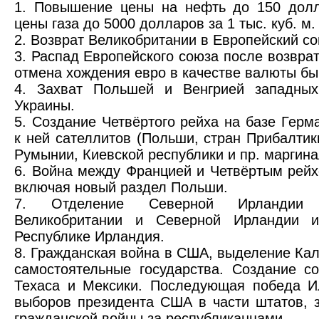
1. Повышение цены на нефть до 150 долл
цены газа до 5000 долларов за 1 тыс. куб. м.
2. Возврат Великобритании в Европейский со
3. Распад Европейского союза после возвра
отмена хождения евро в качестве валюты б
4. Захват Польшей и Венгрией западны
Украины.
5. Создание Четвёртого рейха на базе Гер
к ней сателлитов (Польши, стран Прибалтик
Румынии, Киевской республики и пр. маргина
6. Война между Францией и Четвёртым рейх
включая новый раздел Польши.
7. Отделение Северной Ирландии 
Великобритании и Северной Ирландии и
Республике Ирландия.
8. Гражданская война в США, выделение Ка
самостоятельные государства. Создание со
Техаса и Мексики. Последующая победа И
выборов президента США в части штатов, 
гражданской войны за республиканцами.