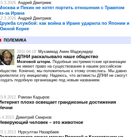
15.3.2026
Андрей Дмитриев
:
Москва и Пекин не хотят портить отношения с Трампом
из-за Ирана
12.3.2026
Андрей Дмитриев
:
Дружба службой: как война в Иране ударила по Японии и
Южной Корее
ПОЛЕМИКА
2011-04-18
Мухаммад Амин Маджумдер
:
ДПНИ раскалывало наше общество
Мозговой шторм.
Подобные экстремистские организации
не имеют право на существование в нашем российском
обществе. Конечно, мы положительно к этому отнеслись. Мы давно
проявляли эту инициативу. Надеюсь, что активисты ДПНИ не смогут
создать подобную организацию под новым названием.
23.8.2012
Рамзан Кадыров
:
Интернет плохо освещает грандиозные достижения
Чечни
5.4.2013
Димитрий Смирнов
:
Неверующий человек – это животное
23.1.2013
Нурсултан Назарбаев
:
Политического союза между Россией и Казахстаном не