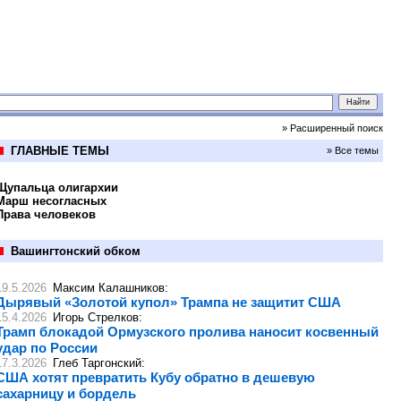
» Расширенный поиск
ГЛАВНЫЕ ТЕМЫ
» Все темы
Щупальца олигархии
Марш несогласных
Права человеков
Вашингтонский обком
19.5.2026
Максим Калашников
:
Дырявый «Золотой купол» Трампа не защитит США
15.4.2026
Игорь Стрелков
:
Трамп блокадой Ормузского пролива наносит косвенный
удар по России
17.3.2026
Глеб Таргонский
:
США хотят превратить Кубу обратно в дешевую
сахарницу и бордель