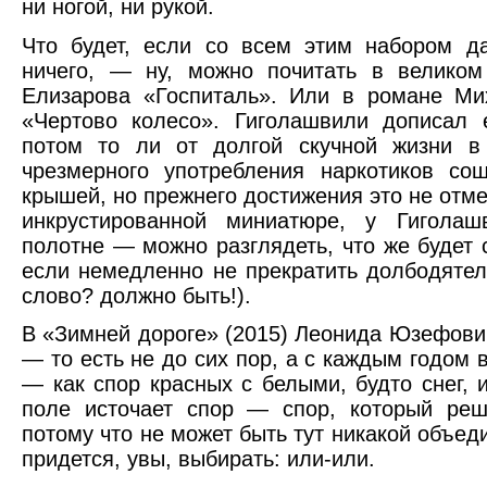
ни ногой, ни рукой.
Что будет, если со всем этим набором д
ничего, — ну, можно почитать в великом
Елизарова «Госпиталь». Или в романе Ми
«Чертово колесо». Гиголашвили дописал 
потом то ли от долгой скучной жизни в
чрезмерного употребления наркотиков со
крышей, но прежнего достижения это не отме
инкрустированной миниатюре, у Гигола
полотне — можно разглядеть, что же будет 
если немедленно не прекратить долбодятел
слово? должно быть!).
В «Зимней дороге» (2015) Леонида Юзефови
— то есть не до сих пор, а с каждым годом 
— как спор красных с белыми, будто снег, и
поле источает спор — спор, который реш
потому что не может быть тут никакой объе
придется, увы, выбирать: или-или.