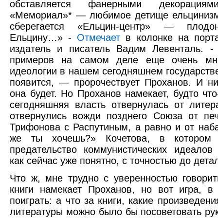
обставляется фанерными декораци
«Мемориал»* — любимое детище ельцинизм
сберегается «Ельцин-центр» — плодо
Ельцину…» -
Отмечает
в колонке на порта
издатель и писатель Вадим Левенталь. -
примеров на самом деле еще очень мно
идеологии в нашем сегодняшнем государстве 
появится, — пророчествует Проханов. И ни
она будет. Но Проханов намекает, будто что-
сегодняшняя власть отвернулась от литера
отвернулись вожди позднего Союза от пе
Трифонова с Распутиным, а равно и от наб
же ты хочешь?» Кочетова, в котором
предательство коммунистических идеалов
как сейчас уже понятно, с точностью до дета
Что ж, мне трудно с уверенностью говорит
книги намекает Проханов, но вот игра, в
поиграть: а что за книги, какие произведен
литературы можно было бы посоветовать ру