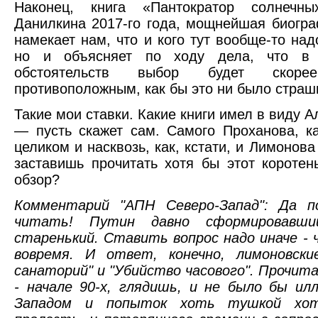
Наконец, книга «Пантократор солнечн
Данилкина 2017-го года, мощнейшая биогра
намекает нам, что и кого тут вообще-то на
но и объясняет по ходу дела, что в 
обстоятельств выбор будет скор
противоположным, как бы это ни было страш
Такие мои ставки. Какие книги имел в виду 
— пусть скажет сам. Самого Проханова, ка
целиком и насквозь, как, кстати, и Лимонова
заставишь прочитать хотя бы этот коротень
обзор?
Комментарий "АПН Северо-Запад": Да п
читать! Путин давно сформировавший
старенький. Ставить вопрос надо иначе - 
вовремя. И ответ, конечно, лимоновски
санаторий" и "Убийство часового". Прочитай
- начале 90-х, глядишь, и не было бы ил
Западом и попыток хоть тушкой хот