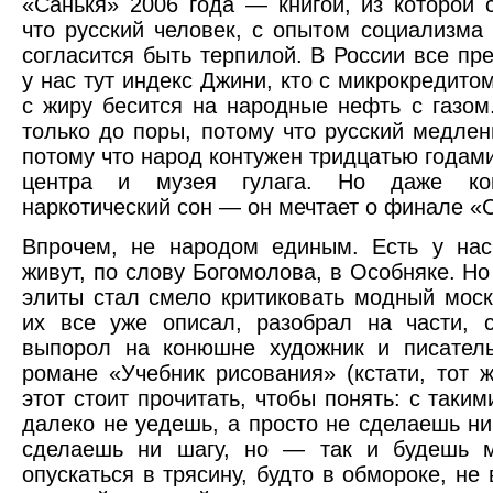
«Санькя» 2006 года — книгой, из которой 
что русский человек, с опытом социализма
согласится быть терпилой. В России все пре
у нас тут индекс Джини, кто с микрокредитом
с жиру бесится на народные нефть с газом
только до поры, потому что русский медлен
потому что народ контужен тридцатью годам
центра и музея гулага. Но даже кон
наркотический сон — он мечтает о финале «
Впрочем, не народом единым. Есть у нас
живут, по слову Богомолова, в Особняке. Но 
элиты стал смело критиковать модный мос
их все уже описал, разобрал на части, 
выпорол на конюшне художник и писател
романе «Учебник рисования» (кстати, тот 
этот стоит прочитать, чтобы понять: с таким
далеко не уедешь, а просто не сделаешь ни
сделаешь ни шагу, но — так и будешь 
опускаться в трясину, будто в обмороке, не