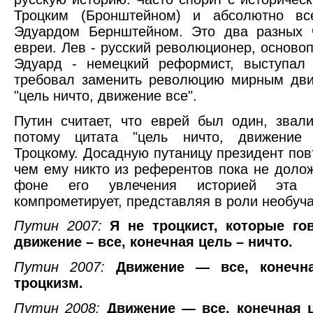
Троцким (Бронштейном) и абсолютно вс
Эдуардом Бернштейном. Это два разных ч
евреи. Лев - русский революционер, осново
Эдуард - немецкий реформист, выступал 
требовал заменить революцию мирным дви
"цель ничто, движение все".
Путин считает, что еврей был один, звал
потому цитата "цель ничто, движение 
Троцкому. Досадную путаницу президент повт
чем ему никто из референтов пока не доло
фоне его увлечения историей эта 
компрометирует, представляя в роли необуч
Путин 2007:
Я не троцкист, которые го
движение – все, конечная цель – ничто.
Путин 2007:
Движение — все, конечн
троцкизм.
Путин 2008:
Движение — все, конечная 