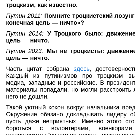
троцкизм, как известно.
Путин 2011:
Помните троцкистский лозунг
конечная цель — ничто»?
Путин 2014:
У Троцкого было: движени
цель — ничто.
Путин 2023:
Мы не троцкисты: движени
цель — ничто.
Часть цитат собрана
здесь
, достоверност
Каждый из путинизмов про троцкизм вы
медиа, западные и российские. В президен
материалы попадали, но могли расстроить 
него не дошли.
Такой уютный кокон вокруг начальника вре
Окружение обязано докладывать лидеру о
пусть даже неприятных. Именно этого сто
бороться с волонтерами, военкорами
госпрограммы "ничего не менять, никого не у