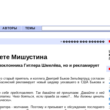
АВТОРЫ
ТЕМЫ
» ������ ��� ������
зете Мишустина
 поклонника Гитлера Шмелёва, но и рекламирует
его старый приятель и коллега Дмитрий Быков-Зильбертруд согласен
е Басинский рекламирует новый шедевр уехавшего в США Быкова и
го себе представляет. Так давайте её прочитаем. Давайте о ней
опатки. Чего бояться, если правда за нами?... Мы должны ценить
ически».
ератора - молчание. Поэтому и призывает к обсуждению последнего