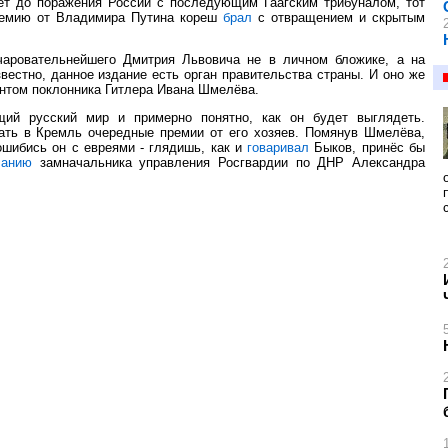
ёт до поражения России с последующим Гаагским трибуналом, тот
премию от Владимира Путина кореш
брал
с отвращением и скрытым
чаровательнейшего Дмитрия Львовича не в личном бложике, а на
звестно, данное издание есть орган правительства страны. И оно же
нтом поклонника Гитлера Ивана Шмелёва.
щий русский мир и примерно понятно, как он будет выглядеть.
ать в Кремль очередные премии от его хозяев. Помянув Шмелёва,
ошибись он с евреями - глядишь, как и
говаривал
Быков, принёс бы
чанию
замначальника управления Росгвардии по ДНР Александра