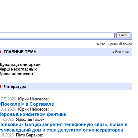
» Расширенный поиск
ГЛАВНЫЕ ТЕМЫ
» Все темы
Щупальца олигархии
Марш несогласных
Права человеков
Литература
27.5.2026
Юрий Нерсесов
:
«Поехали!» в Сортавале
20.4.2026
Юрий Нерсесов
:
Корона в конфетном фантике
7.4.2026
Ярослав Гашек
:
Полковник Батцер запретил телефонную связь, попал в
сумасшедший дом и стал депутатом от консерваторов
2.4.2026
Петр Баранов
: