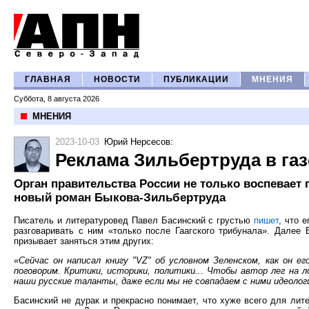
ГЛАВНАЯ
НОВОСТИ
ПУБЛИКАЦИИ
МНЕНИЯ
Суббота, 8 августа 2026
МНЕНИЯ
2023-10-03
Юрий Нерсесов
:
Реклама Зильбертруда в га
Орган правительства России не только воспевает
новый роман Быкова-Зильбертруда
Писатель и литературовед Павел Басинский с грустью
пишет
, что 
разговаривать с ним «только после Гаагского трибунала». Дале
призывает заняться этим других:
«Сейчас он написал книгу "VZ" об уcловном Зеленском, как он е
поговорим. Критики, историки, политики... Чтобы автор лег на л
наши русские таланты, даже если мы не совпадаем с ними идеолог
Басинский не дурак и прекрасно понимает, что хуже всего для лит