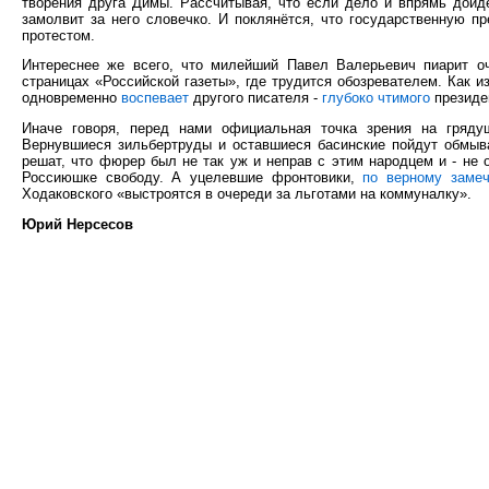
творения друга Димы. Рассчитывая, что если дело и впрямь дойд
замолвит за него словечко. И поклянётся, что государственную 
протестом.
Интереснее же всего, что милейший Павел Валерьевич пиарит о
страницах «Российской газеты», где трудится обозревателем. Как и
одновременно
воспевает
другого писателя -
глубоко чтимого
президе
Иначе говоря, перед нами официальная точка зрения на гряду
Вернувшиеся зильбертруды и оставшиеся басинские пойдут обмыв
решат, что фюрер был не так уж и неправ с этим народцем и - не 
Россиюшке свободу. А уцелевшие фронтовики,
по верному заме
Ходаковского «выстроятся в очереди за льготами на коммуналку».
Юрий Нерсесов