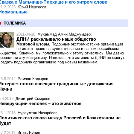
Сказка о Мальчише-Плохише и его хитром слове
21.2.2025
Юрий Нерсесов
:
Нормальные
ПОЛЕМИКА
2011-04-18
Мухаммад Амин Маджумдер
:
ДПНИ раскалывало наше общество
Мозговой шторм.
Подобные экстремистские организации
не имеют право на существование в нашем российском
обществе. Конечно, мы положительно к этому отнеслись. Мы давно
проявляли эту инициативу. Надеюсь, что активисты ДПНИ не смогут
создать подобную организацию под новым названием.
23.8.2012
Рамзан Кадыров
:
Интернет плохо освещает грандиозные достижения
Чечни
5.4.2013
Димитрий Смирнов
:
Неверующий человек – это животное
23.1.2013
Нурсултан Назарбаев
:
Политического союза между Россией и Казахстаном не
будет
17.2.2011
Игорь Бунин
: