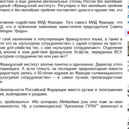
адивостоке и еще дюжине региональных столиц России без малейших
турный «Французский институт». Регулярно и без малейших проблем
лярно и без малейших проблем поставляют деньги и оружие тем, кто
 активном содействии МИД Франции. Того самого МИД Франции, что
Д, что в публичном заявлении заместителя председателя Совета
блядки. Уроды».
т своё назначение в популяризации французского языка, а также в
что это за «культурное сотрудничество» с одной стороны не просто.
жия для убийства тех, с кем «культурно сотрудничают». Отделение
од вполне в зоне действия французских Scalp’ов, переданных ВСУ.
льтурное сотрудничество или уже нет?
 Французский институт вполне понятно и однозначно. Директор этого
атеринбурге. А если глянуть на последние предновогодние новости
ерадостную запись о 50-летии издания во Франции солженицынского
культурное сотрудничество» – в самых лучших пропагандистских
и.
безопасности Российской Федерации вместо ругани в телеграмчике
ми, выблядками и уродами.
о, продолжится. Ибо истерики Медведева (или кто там за него
венности. Ну, а солженицинский "Архипелаг ГУЛАГ" пропихнул в