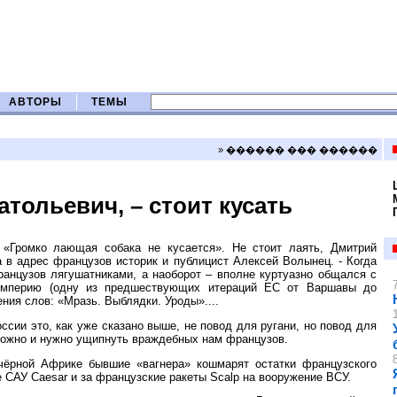
АВТОРЫ
ТЕМЫ
» ������ ��� ������
атольевич, – стоит кусать
«Громко лающая собака не кусается». Не стоит лаять, Дмитрий
в адрес французов историк и публицист Алексей Волынец. - Когда
анцузов лягушатниками, а наоборот – вполне куртуазно общался с
 империю (одну из предшествующих итераций ЕС от Варшавы до
ния слов: «Мразь. Выблядки. Уроды»....
ссии это, как уже сказано выше, не повод для ругани, но повод для
 можно и нужно ущипнуть враждебных нам французов.
-чёрной Африке бывшие «вагнера» кошмарят остатки французского
 САУ Caesar и за французские ракеты Scalp на вооружение ВСУ.