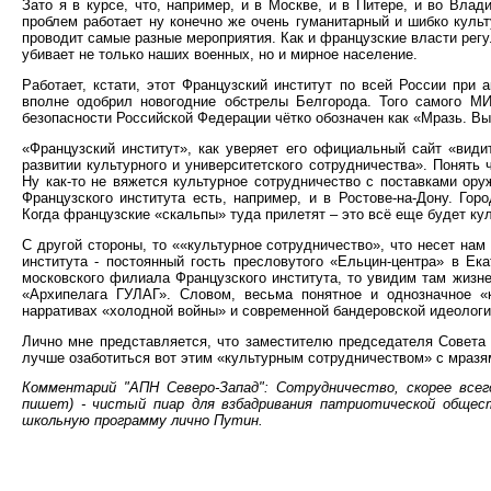
Зато я в курсе, что, например, и в Москве, и в Питере, и во Вл
проблем работает ну конечно же очень гуманитарный и шибко куль
проводит самые разные мероприятия. Как и французские власти регу
убивает не только наших военных, но и мирное население.
Работает, кстати, этот Французский институт по всей России при
вполне одобрил новогодние обстрелы Белгорода. Того самого МИ
безопасности Российской Федерации чётко обозначен как «Мразь. Вы
«Французский институт», как уверяет его официальный сайт «види
развитии культурного и университетского сотрудничества». Понять 
Ну как-то не вяжется культурное сотрудничество с поставками ору
Французского института есть, например, и в Ростове-на-Дону. Гор
Когда французские «скальпы» туда прилетят – это всё еще будет ку
С другой стороны, то ««культурное сотрудничество», что несет нам
института - постоянный гость пресловутого «Ельцин-центра» в Ек
московского филиала Французского института, то увидим там жизн
«Архипелага ГУЛАГ». Словом, весьма понятное и однозначное «
нарративах «холодной войны» и современной бандеровской идеологи
Лично мне представляется, что заместителю председателя Совета 
лучше озаботиться вот этим «культурным сотрудничеством» с мразя
Комментарий "АПН Северо-Запад": Сотрудничество, скорее всег
пишет) - чистый пиар для взбадривания патриотической общест
школьную программу лично Путин.