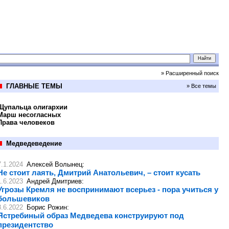
» Расширенный поиск
ГЛАВНЫЕ ТЕМЫ
» Все темы
Щупальца олигархии
Марш несогласных
Права человеков
Медведеведение
7.1.2024
Алексей Волынец
:
Не стоит лаять, Дмитрий Анатольевич, – стоит кусать
1.6.2023
Андрей Дмитриев
:
Угрозы Кремля не воспринимают всерьез - пора учиться у
большевиков
8.6.2022
Борис Рожин
:
Ястребиный образ Медведева конструируют под
президентство