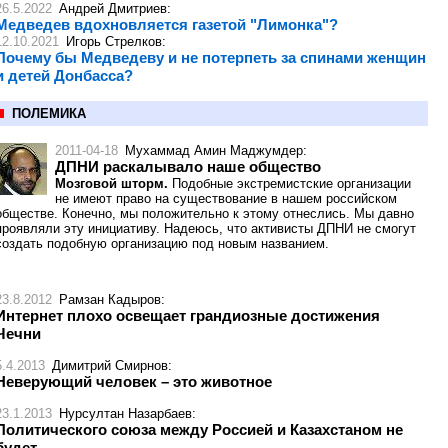
26.5.2022
Андрей Дмитриев
:
Медведев вдохновляется газетой "Лимонка"?
12.10.2021
Игорь Стрелков
:
Почему бы Медведеву и не потерпеть за спинами женщин
и детей Донбасса?
ПОЛЕМИКА
2011-04-18
Мухаммад Амин Маджумдер
:
ДПНИ раскалывало наше общество
Мозговой шторм.
Подобные экстремистские организации
не имеют право на существование в нашем российском
обществе. Конечно, мы положительно к этому отнеслись. Мы давно
проявляли эту инициативу. Надеюсь, что активисты ДПНИ не смогут
создать подобную организацию под новым названием.
23.8.2012
Рамзан Кадыров
:
Интернет плохо освещает грандиозные достижения
Чечни
5.4.2013
Димитрий Смирнов
:
Неверующий человек – это животное
23.1.2013
Нурсултан Назарбаев
:
Политического союза между Россией и Казахстаном не
будет