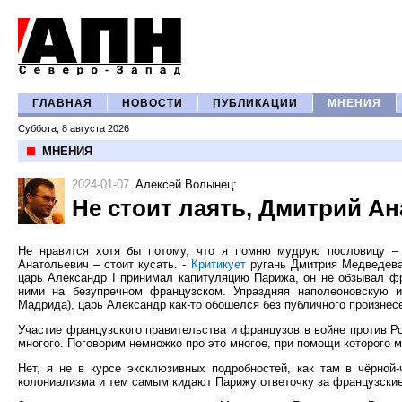
ГЛАВНАЯ
НОВОСТИ
ПУБЛИКАЦИИ
МНЕНИЯ
Суббота, 8 августа 2026
МНЕНИЯ
2024-01-07
Алексей Волынец
:
Не стоит лаять, Дмитрий Ан
Не нравится хотя бы потому, что я помню мудрую пословицу – 
Анатольевич – стоит кусать. -
Критикует
ругань Дмитрия Медведева 
царь Александр I принимал капитуляцию Парижа, он не обзывал фр
ними на безупречном французском. Упраздняя наполеоновскую
Мадрида), царь Александр как-то обошелся без публичного произнесе
Участие французского правительства и французов в войне против Ро
многого. Поговорим немножко про это многое, при помощи которого
Нет, я не в курсе эксклюзивных подробностей, как там в чёрной
колониализма и тем самым кидают Парижу ответочку за французские