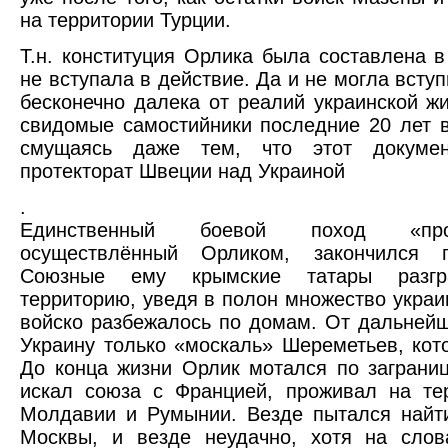
на территории Турции.
Т.н. конституция Орлика была составлена в
не вступала в действие. Да и не могла вступ
бесконечно далека от реалий украинской ж
свидомые самостийники последние 20 лет 
смущаясь даже тем, что этот докумен
протекторат Швеции над Украиной
.
Единственный боевой поход «про
осуществлённый Орликом, закончился 
Союзные ему крымские татары разгра
территорию, уведя в полон множество украи
войско разбежалось по домам. От дальнейш
Украину только «москаль» Шереметьев, кот
До конца жизни Орлик мотался по заграни
искал союза с Францией, проживал на те
Молдавии и Румынии. Везде пытался найт
Москвы, и везде неудачно, хотя на сло