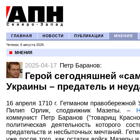
ГЛАВНАЯ
НОВОСТИ
ПУБЛИКАЦИИ
МНЕНИЯ
Четверг, 6 августа 2026
МНЕНИЯ
2025-04-17
Петр Баранов
:
Герой сегодняшней «са
Украины – предатель и неуд
16 апреля 1710 г. Гетманом правобережной
Пилип Орлик, сподвижник Мазепы. –
Н
коммунист Петр Баранов ("товарищ Краснов
политическая деятельность которого сос
предательств и несбыточных мечтаний. Гет
уже после того, как остатки войск Мазепы и