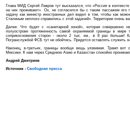
Глава МИД Сергей Лавров тут высказался, что «Россия в контексте
на них проживают». Ох, не согласился бы с таким пассажем его 
задачу как министр иностранных дел видел в том, чтобы как мож
Сталиным неплохо справились с этой задачей». Территории очень в
Далее. Что будет с «санитарной зоной», которая совершенно н
полуострове протяженность самой охраняемой границы в мире 
соприкосновения сторон - около 2 тыс. км., в 8 раз больше! 
Погранслужбой ФСБ тут не обойтись. Придется оставлять служить з
Наконец, в-третьих, границы вообще вещь уязвимая. Трамп вот ст
Мексики. К нам через Среднюю Азию и Казахстан спокойно проникают
Андрей Дмитриев
Источник -
Свободная пресса