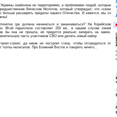
 Украины озабочена не территориями, а проблемами людей, которые
предшественник Вячеслав Молотов, который утверждал, что «свою
но больше расширить пределы нашего Отечества. И кажется, мы со
ажны!
епонятно где должна начинаться и заканчиваться? На Корейском
по 38-ой параллели составляет 250 км., в нашем случае линия
Как бы она ни прошла, её придется реально запирать на замок.
начительную часть участников СВО или делать новый набор.
роит-строит, да никак не построит стену, чтобы отгородиться от
 толпы нелегалов. Про Ближний Восток и говорить нечего...