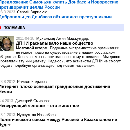
Предложение Симоньян купить Донбасс и Новороссию
противоречит целям России
28.3.2023
Сергей Здрилюк
:
Добровольцев Донбасса объявляют преступниками
ПОЛЕМИКА
2011-04-18
Мухаммад Амин Маджумдер
:
ДПНИ раскалывало наше общество
Мозговой шторм.
Подобные экстремистские организации
не имеют право на существование в нашем российском
обществе. Конечно, мы положительно к этому отнеслись. Мы давно
проявляли эту инициативу. Надеюсь, что активисты ДПНИ не смогут
создать подобную организацию под новым названием.
23.8.2012
Рамзан Кадыров
:
Интернет плохо освещает грандиозные достижения
Чечни
5.4.2013
Димитрий Смирнов
:
Неверующий человек – это животное
23.1.2013
Нурсултан Назарбаев
:
Политического союза между Россией и Казахстаном не
будет