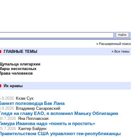
» Расширенный поиск
ГЛАВНЫЕ ТЕМЫ
» Все темы
Щупальца олигархии
Марш несогласных
Права человеков
Их нравы
6.8.2026
Кхам Сук
:
Банкет полководца Бак Лана
3.8.2026
Владимир Сахаровский
:
Глядя на главу ЕАО, я вспомнил Маньку Облигацию
30.7.2026
Яна Поплавская
:
Тимура Иванова надо «понять и простить»
25.7.2026
Хантер Байден
:
Правительством США управляют геи-республиканцы