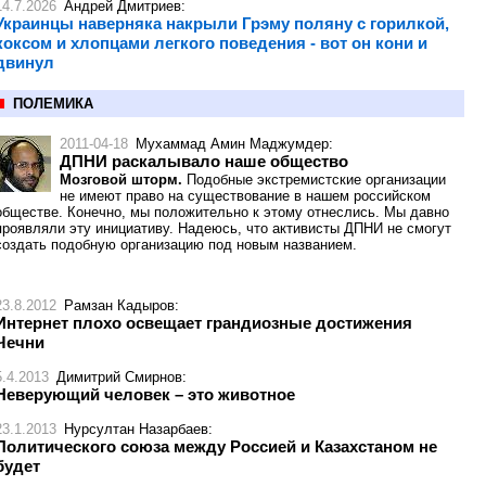
14.7.2026
Андрей Дмитриев
:
Украинцы наверняка накрыли Грэму поляну с горилкой,
коксом и хлопцами легкого поведения - вот он кони и
двинул
ПОЛЕМИКА
2011-04-18
Мухаммад Амин Маджумдер
:
ДПНИ раскалывало наше общество
Мозговой шторм.
Подобные экстремистские организации
не имеют право на существование в нашем российском
обществе. Конечно, мы положительно к этому отнеслись. Мы давно
проявляли эту инициативу. Надеюсь, что активисты ДПНИ не смогут
создать подобную организацию под новым названием.
23.8.2012
Рамзан Кадыров
:
Интернет плохо освещает грандиозные достижения
Чечни
5.4.2013
Димитрий Смирнов
:
Неверующий человек – это животное
23.1.2013
Нурсултан Назарбаев
:
Политического союза между Россией и Казахстаном не
будет