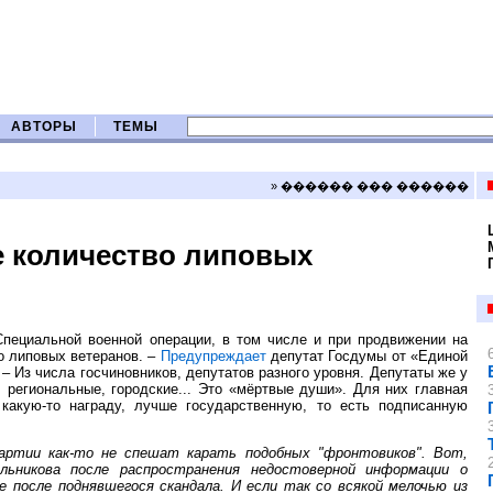
АВТОРЫ
ТЕМЫ
» ������ ��� ������
ое количество липовых
пециальной военной операции, в том числе и при продвижении на
о липовых ветеранов. –
Предупреждает
депутат Госдумы от «Единой
 Из числа госчиновников, депутатов разного уровня. Депутаты же у
, региональные, городские... Это «мёртвые души». Для них главная
какую-то награду, лучше государственную, то есть подписанную
партии как-то не спешат карать подобных "фронтовиков". Вот,
ельникова после распространения недостоверной информации о
 после поднявшегося скандала. И если так со всякой мелочью из