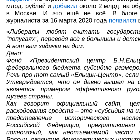
млрд. рублей и
добавил
около 2 млрд. на об
в Москве. И это ещё не всё. В блоге 
журналиста за 16 марта 2020 года
появился
в
«Либералы любят считать государс
"попугаях", переводя всё в больницы и детс
А вот вам задачка на дом.
Дано:
Фонд «Президентский центр Б.Н.Ельц
федерального бюджета субсидию размером
Речь про тот самый «Ельцин-Центр», если 
Утверждается, что он давно вышел на 
является примером эффективного руко
музеев страны.
Как говорит официальный сайт, цел
расходования средств – это «субсидия на и
представление исторического насл
Российской Федерации, прекратившего 
полномочий, как неотъемлемой части 
России, развитие демократических инсти