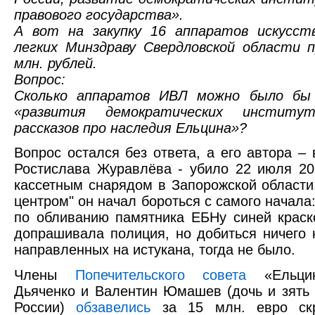
правового государства».
А вот на закупку 16 аппаратов искусст
легких Минздраву Свердловской области 
млн. рублей.
Вопрос:
Сколько аппаратов ИВЛ можно было бы 
«развития демократических институ
рассказов про наследия Ельцина»?
Вопрос остался без ответа, а его автора –
Ростислава Журавлёва - убило 22 июля 20
кассетным снарядом в Запорожской области.
центром" он начал бороться с самого начала
по обливанию памятника ЕБНу синей краско
допрашивала полиция, но добиться ничего 
направленных на истукана, тогда не было.
Члены
Попечительского совета
«Ельцин
Дьяченко и Валентин Юмашев (дочь и зять 
России)
обзавелись
за 15 млн. евро ск