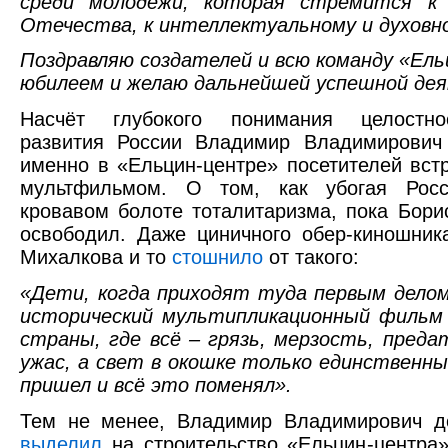
среди молодёжи, которая стремится к 
Отечества, к интеллектуальному и духовн
Поздравляю создателей и всю команду «Ель
юбилеем и желаю дальнейшей успешной де
Насчёт глубокого понимания целостнос
развития России Владимир Владимирович 
именно в «Ельцин-центре» посетителей вст
мультфильмом. О том, как убогая Росс
кровавом болоте тоталитаризма, пока Бори
освободил. Даже циничного обер-киношник
Михалкова и то
стошнило
от такого:
«Дети, когда приходят туда первым дело
исторический мультипликационный фильм
страны, где всё – грязь, мерзость, преда
ужас, а свет в окошке только единственны
пришел и всё это поменял».
Тем не менее, Владимир Владимирович д
выделил
на строительство «Ельцин-центра»