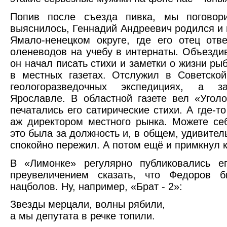
Попив после съезда пивка, мы поговор
выяснилось, Геннадий Андреевич родился и 
Ямало-ненецком округе, где его отец отв
оленеводов на учебу в интернаты. Объезди
он начал писать стихи и заметки о жизни ры
в местных газетах. Отслужил в Советско
геологоразведочных экспедициях, а 
Ярославле. В областной газете вел «Уголо
печатались его сатирические стихи. А где-то
аж директором местного рынка. Можете себ
это была за должность и, в общем, удивитель
спокойно пережил. А потом ещё и примкнул 
В «Лимонке» регулярно публиковались ег
преувеличением сказать, что Федоров 
нацболов. Ну, например, «Брат - 2»:
Звезды мерцали, волны рябили,
а мы депутата в речке топили.