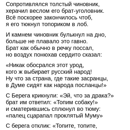
Сопротивлялся толстый чиновник,
херачил веслом его брат-уголовник.
Всё поскорее закончилось чтоб,
я его тюкнул топориком в лоб.
И камнем чиновник булькнул на дно,
больше не плавало это гавно.
Брат как обычно в речку поссал,
но воздух понюхав сердито сказал:
«Никак обосрался этот урод,
кого ж выбирает русский народ!
Ну что за страна, где такие засранцы,
в Думе сидят как народа посланцы!»
С Берега крикнули: «Эй, что за драка?»
брат им ответил: «Топим собаку!»
и сматерившись сплюнул во тюму:
«палец сцарапал проклятый Муму»
С берега отклик: «Топите, топите,