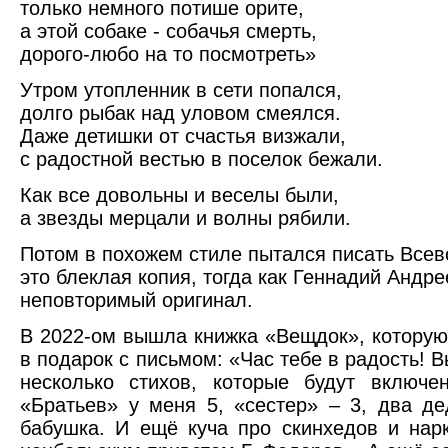
только немного потише орите,
а этой собаке - собачья смерть,
дорого-любо на то посмотреть»
Утром утопленник в сети попался,
долго рыбак над уловом смеялся.
Даже детишки от счастья визжали,
с радостной вестью в поселок бежали.
Как все довольны и веселы были,
а звезды мерцали и волны рябили.
Потом в похожем стиле пытался писать Всев
это блеклая копия, тогда как Геннадий Андре
неповторимый оригинал.
В 2022-ом вышла книжка «Вещдок», которую
в подарок с письмом: «Час тебе в радость! 
несколько стихов, которые будут включе
«Братьев» у меня 5, «сестер» – 3, два де
бабушка. И ещё куча про скинхедов и нар