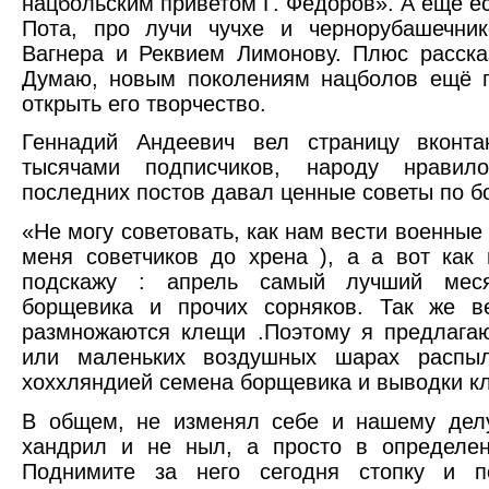
нацбольским приветом Г. Федоров». А ещё е
Пота, про лучи чучхе и чернорубашечни
Вагнера и Реквием Лимонову. Плюс расска
Думаю, новым поколениям нацболов ещё п
открыть его творчество.
Геннадий Андеевич вел страницу вконта
тысячами подписчиков, народу нрави
последних постов давал ценные советы по б
«Не могу советовать, как нам вести военные 
меня советчиков до хрена ), а а вот как 
подскажу : апрель самый лучший мес
борщевика и прочих сорняков. Так же в
размножаются клещи .Поэтому я предлага
или маленьких воздушных шарах распыл
хоххляндией семена борщевика и выводки к
В общем, не изменял себе и нашему делу
хандрил и не ныл, а просто в определе
Поднимите за него сегодня стопку и п