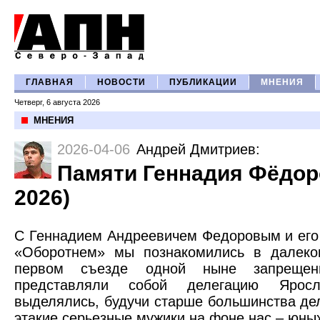
ГЛАВНАЯ
НОВОСТИ
ПУБЛИКАЦИИ
МНЕНИЯ
Четверг, 6 августа 2026
МНЕНИЯ
2026-04-06
Андрей Дмитриев
:
Памяти Геннадия Фёдоро
2026)
С Геннадием Андреевичем Федоровым и ег
«Оборотнем» мы познакомились в далеко
первом съезде одной ныне запрещен
представляли собой делегацию Ярос
выделялись, будучи старше большинства дел
этакие серьезные мужики на фоне нас – юны