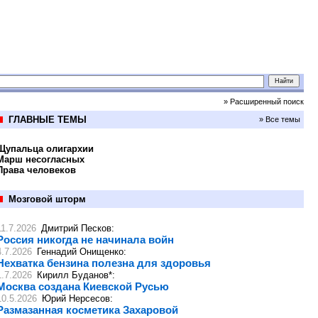
» Расширенный поиск
ГЛАВНЫЕ ТЕМЫ
» Все темы
Щупальца олигархии
Марш несогласных
Права человеков
Мозговой шторм
11.7.2026
Дмитрий Песков
:
Россия никогда не начинала войн
4.7.2026
Геннадий Онищенко
:
Нехватка бензина полезна для здоровья
1.7.2026
Кирилл Буданов*
:
Москва создана Киевской Русью
10.5.2026
Юрий Нерсесов
:
Размазанная косметика Захаровой