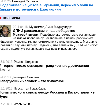
7.4.2026
Геннадий Зюганов
:
Я сдерживал нацистов в Германии, пережил 5 войн на
Кавказе и встречался с Бжезинским
ПОЛЕМИКА
2011-04-18
Мухаммад Амин Маджумдер
:
ДПНИ раскалывало наше общество
Мозговой шторм.
Подобные экстремистские организации
не имеют право на существование в нашем российском
обществе. Конечно, мы положительно к этому отнеслись. Мы давно
проявляли эту инициативу. Надеюсь, что активисты ДПНИ не смогут
создать подобную организацию под новым названием.
23.8.2012
Рамзан Кадыров
:
Интернет плохо освещает грандиозные достижения
Чечни
5.4.2013
Димитрий Смирнов
:
Неверующий человек – это животное
23.1.2013
Нурсултан Назарбаев
:
Политического союза между Россией и Казахстаном не
будет
17.2.2011
Игорь Бунин
: