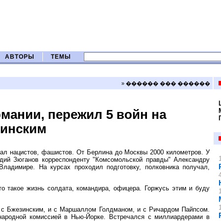
АВТОРЫ
ТЕМЫ
» ������ ��� ������
мании, пережил 5 войн на
зинским
вал нацистов, фашистов. От Берлина до Москвы 2000 километров. У
ий Зюганов корреспонденту "Комсомольской правды" Александру
Владимире. На курсах проходил подготовку, полковника получал,
то такое жизнь солдата, командира, офицера. Горжусь этим и буду
и с Бжезинским, и с Маршаллом Голдманом, и с Ричардом Пайпсом.
народной комиссией в Нью-Йорке. Встречался с миллиардерами в