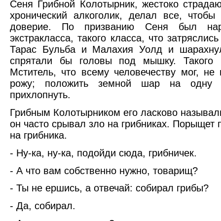
Сеня Грибной Колотырник, жестоко страдаю
хронический алкоголик, делал все, чтобы
доверие. По призванию Сеня был нар
экстракласса, такого класса, что затряслись
Тарас Бульба и Малахия Уолд и шарахнул
спрятали бы головы под мышку. Такого
Мститель, что всему человечеству мог, не
рожу; положить земной шар на одну 
прихлопнуть.
Грибным Колотырником его ласково называли
он часто срывал зло на грибниках. Порыщет п
на грибника.
- Ну-ка, ну-ка, подойди сюда, грибничек.
- А что вам собственно нужно, товарищ?
- Ты не ершись, а отвечай: собирал грибы?
- Да, собирал.