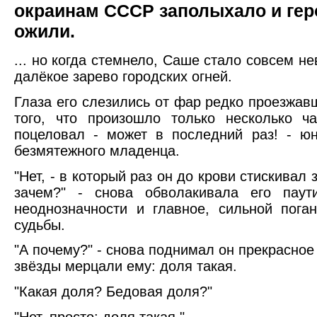
окраинам СССР заполыхало и ге
ожили.
... но когда стемнело, Саше стало совсем не
далёкое зарево городских огней.
Глаза его слезились от фар редко проезжа
того, что произошло только несколько ч
поцеловал - может в последний раз! - ю
безмятежного младенца.
"Нет, - в который раз он до крови стискивал з
зачем?" - снова обволакивала его паути
неоднозначности и главное, сильной пога
судьбы.
"А почему?" - снова поднимал он прекрасное 
звёзды мерцали ему: доля такая.
"Какая доля? Бедовая доля?"
"Нет, просто: доля такая."