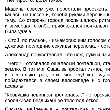
Машины совсем уже перестали проезжать;
канавы на шоссе и, теребя руками перочинн
тьму. Со стороны города послышалось ритм
и замерцал огонёк: приближался почтальон
была удача.
- Стой, почтальон, - изнемогающим голосом 
доживая последние секунды перелома, - оста
Александр почувствовал, что нож, руки и язы
- Чего? - отозвался ошалелый почтальон, ста
землю. В тот миг Саша выпростал из-под п
и несколько раз, как мог глубоко, удар
побарахтался в своем велосипеде и с гр
асфальт.
"Кровушка невинная пролилась..." - с гореч
сволакивая бездыханное тело под откос.
Письма, найденные у почтальона в сумке