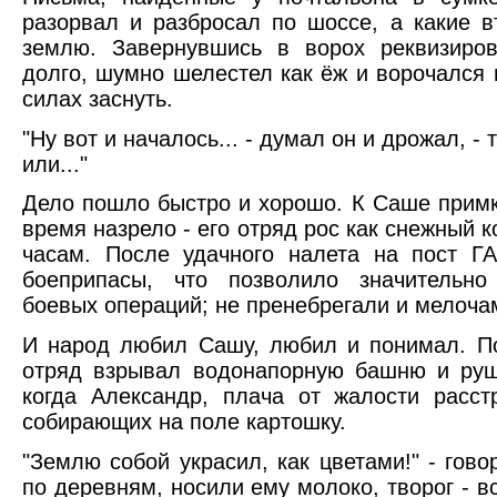
разорвал и разбросал по шоссе, а какие в
землю. Завернувшись в ворох реквизиров
долго, шумно шелестел как ёж и ворочался 
силах заснуть.
"Ну вот и началось... - думал он и дрожал, -
или..."
Дело пошло быстро и хорошо. К Саше примк
время назрело - его отряд рос как снежный к
часам. После удачного налета на пост Г
боеприпасы, что позволило значительн
боевых операций; не пренебрегали и мелоча
И народ любил Сашу, любил и понимал. По
отряд взрывал водонапорную башню и руш
когда Александр, плача от жалости расст
собирающих на поле картошку.
"Землю собой украсил, как цветами!" - гов
по деревням, носили ему молоко, творог - вс