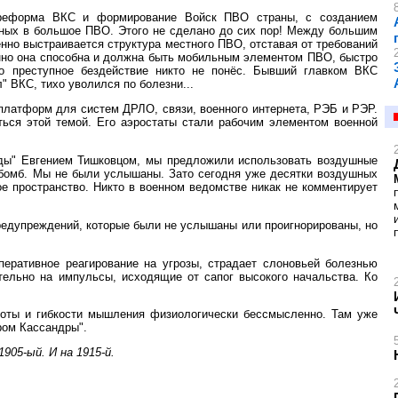
 реформа ВКС и формирование Войск ПВО страны, с созданием
нных в большое ПВО. Этого не сделано до сих пор! Между большим
енно выстраивается структура местного ПВО, отставая от требований
енно она способна и должна быть мобильным элементом ПВО, быстро
то преступное бездействие никто не понёс. Бывший главком ВКС
 ВКС, тихо уволился по болезни...
платформ для систем ДРЛО, связи, военного интернета, РЭБ и РЭР.
аться этой темой. Его аэростаты стали рабочим элементом военной
ды" Евгением Тишковцом, мы предложили использовать воздушные
бомб. Мы не были услышаны. Зато сегодня уже десятки воздушных
 пространство. Никто в военном ведомстве никак не комментирует
едупреждений, которые были не услышаны или проигнорированы, но
перативное реагирование на угрозы, страдает слоновьей болезнью
тельно на импульсы, исходящие от сапог высокого начальства. Ко
роты и гибкости мышления физиологически бессмысленно. Там уже
дром Кассандры".
905-ый. И на 1915-й.