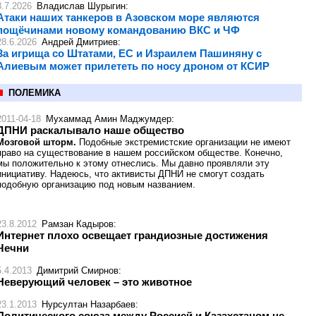
8.7.2026
Владислав Шурыгин
:
Атаки наших танкеров в Азовском море являются
пощёчинами новому командованию ВКС и ЧФ
28.6.2026
Андрей Дмитриев
:
За игрища со Штатами, ЕС и Израилем Пашиняну с
Алиевым может прилететь по носу дроном от КСИР
ПОЛЕМИКА
2011-04-18
Мухаммад Амин Маджумдер
:
ДПНИ раскалывало наше общество
Мозговой шторм.
Подобные экстремистские организации не имеют
право на существование в нашем российском обществе. Конечно,
мы положительно к этому отнеслись. Мы давно проявляли эту
инициативу. Надеюсь, что активисты ДПНИ не смогут создать
подобную организацию под новым названием.
23.8.2012
Рамзан Кадыров
:
Интернет плохо освещает грандиозные достижения
Чечни
5.4.2013
Димитрий Смирнов
:
Неверующий человек – это животное
23.1.2013
Нурсултан Назарбаев
:
Политического союза между Россией и Казахстаном не