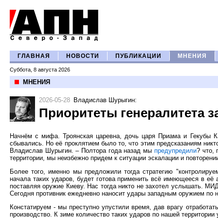
ГЛАВНАЯ
НОВОСТИ
ПУБЛИКАЦИИ
МНЕНИЯ
Суббота, 8 августа 2026
МНЕНИЯ
2026-05-28
Владислав Шурыгин
:
Приоритеты генералитета за
Начнём с мифа. Троянская царевна, дочь царя Приама и Гекубы К
сбывались. Но её проклятием было то, что этим предсказаниям никто
Владислав Шурыгин. – Полтора года назад мы
предупредили
? что,
территории, мы неизбежно придем к ситуации эскалации и повторении
Более того, именно мы предложили тогда стратегию "контролируем
начала таких ударов, будет готова применить всё имеющееся в её 
поставляя оружие Киеву. Нас тогда никто не захотел услышать. МИД
Сегодня противник ежедневно наносит удары западным оружием по н
Констатируем - мы преступно упустили время, дав врагу отработа
производство. К зиме количество таких ударов по нашей территории