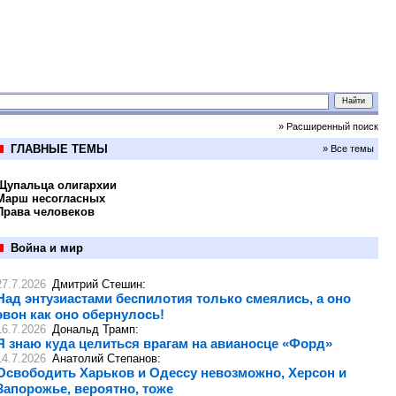
» Расширенный поиск
ГЛАВНЫЕ ТЕМЫ
» Все темы
Щупальца олигархии
Марш несогласных
Права человеков
Война и мир
27.7.2026
Дмитрий Стешин
:
Над энтузиастами беспилотия только смеялись, а оно
эвон как оно обернулось!
16.7.2026
Дональд Трамп
:
Я знаю куда целиться врагам на авианосце «Форд»
14.7.2026
Анатолий Степанов
:
Освободить Харьков и Одессу невозможно, Херсон и
Запорожье, вероятно, тоже