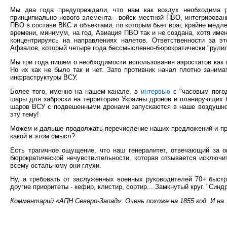
Мы два года предупреждали, что нам как воздух необходима
принципиально нового элемента - войск местной ПВО, интегрирова
ПВО в составе ВКС и объектами, по которым бьет враг, крайне медл
времени, минимум, на год. Авиация ПВО так и не создана, хотя им
концентрируясь на направлениях налетов. Ответственности за э
Афзалов, который четыре года бессмысленно-бюрократически "рулил"
Мы три года пишем о необходимости использования аэростатов как 
Но их как не было так и нет. Зато противник начал плотно заним
инфраструктуры ВСУ.
Более того, именно на нашем канале, в
интервью
с "часовым пого
шары для заброски на территорию Украины дронов и планирующих 
шаров ВСУ с подвешенными дронами запускаются в наше воздушное
эту тему!
Можем и дальше продолжать перечисление наших предложений и пр
какой в этом смысл?
Есть трагичное ощущение, что наш генералитет, отвечающий за о
бюрократической нечувствительности, которая отзывается исключи
всему остальному они глухи.
Ну, а требовать от заслуженных военных руководителей 70+ быст
другие приоритеты - кефир, клистир, сортир... Замкнутый круг. "Син
Комментарий «АПН Северо-Запад»: Очень похоже на 1855 год. И на 1