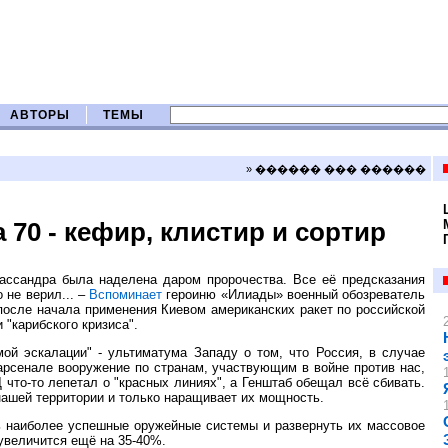
АВТОРЫ
ТЕМЫ
» ������ ��� ������
 70 - кефир, клистир и сортир
ассандра была наделена даром пророчества. Все её предсказания
 не верил... –
Вспоминает
героиню «Илиады» военный обозреватель
 после начала применения Киевом американских ракет по российской
 "карибского кризиса".
ой эскалации" - ультиматума Западу о том, что Россия, в случае
арсенале вооружение по странам, участвующим в войне против нас,
 что-то лепетал о "красных линиях", а Генштаб обещал всё сбивать.
ашей территории и только наращивает их мощность.
ть наиболее успешные оружейные системы и развернуть их массовое
 увеличится ещё на 35-40%.