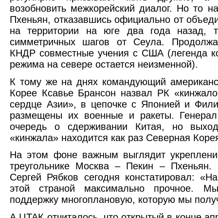
возобновить межкорейский диалог. Но то н
Пхеньян, отказавшись официально от объед
на территории на юге два года назад, 
симметричных шагов от Сеула. Продолж
КНДР совместные учения с США (легенда к
режима на севере остается неизменной).
К тому же на днях командующий американс
Корее Ксавье Брансон назвал РК «кинжал
сердце Азии», в цепочке с Японией и Фили
размещены их военные и ракеты. Генерал
очередь о сдерживании Китая, но выход
«кинжала» находится как раз Северная Коре
На этом фоне важным выглядит укреплени
треугольнике Москва – Пекин – Пхеньян
Сергей Рябков сегодня констатировал: «Н
этой страной максимально прочное. М
поддержку многоплановую, которую мы полу
А ЦТАК отчиталось, что открытый в конце 