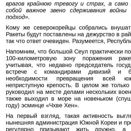
врагов крайнюю тревогу и страх, а само
собой важное звено сдерживания войны
подход».
Кому же северокорейцы собрались внушат
Ракеты будут поставлены на дежурство в ра
так что ответ очевиден. Разумеется, Респуб
Напомним, что большой Сеул практически п
100-километровую зону поражения раке
учитывая, что недавно председатель госу
встрече с командирами дивизий и б
необходимости превращения всей 
неприступную крепость. В целом же тольк
руководил на месте делами нескольких вое
также выходил в море на новеньком (спу
году) эсминце «Чхве Хен».
На первый взгляд, такая активность выгл
нынешняя администрация Южной Кореи и пр
регулярно призывают жить дружно, а 