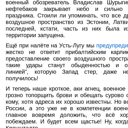
военный обозреватель Владислав Шурыг
нефтебаков закрывает небо и сильно 
праздника. Стоили ли упоминать, что все 
воздушное пространство из Эстонии, Лат
последней, кстати, часть из них была и
территории запущена.
Ещё при налёте на Усть-Лугу мы
предупред
жестко не ответит прибалтийским карл
предоставление своего воздушного простр
такие удары станут обыденностью и оч
линией", которую Запад стер, даже н
получилось!
И теперь наше кроткое, аки агнец, военное
грозно топорщить брови и обещать сурово 
кому, хотя адреса их хорошо известны. Но в
России, а это уже не в компетенции воен
главное вовремя доложить, что всё х
побеждаем. И будет всем щастье! Ну, когд
Кронштадте...