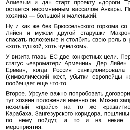
Алиевым и дан старт проекту «дороги Тр
остается несомненным вассалом Анкары. По
хозяина — большой и маленький.
Ну и как же без Брюссельского горкома со
Ляйен и мужем другой старушки Макрон
спасать положение и столбить свою роль в 
«хоть тушкой, хоть чучелком».
У визита главы ЕС две конкретных цели. П
статус «евроматери Армении». Дер Ляйен 
Ереван, когда Россия санкционировала
(символический жест, убытки европейцы н
пообещает еще что-то.
Второе. Урсуле важно попробовать договор
тут хозяин положения именно он. Можно зап
нехилый «прайс» на то же «развитие
Карабаха, Зангезурского коридора, пошлины
по нему пойдут, а то и на некие во
мероприятия.