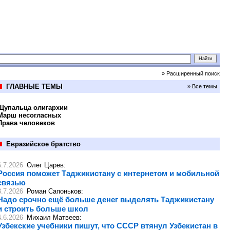
» Расширенный поиск
ГЛАВНЫЕ ТЕМЫ
» Все темы
Щупальца олигархии
Марш несогласных
Права человеков
Евразийское братство
6.7.2026
Олег Царев
:
Россия поможет Таджикистану с интернетом и мобильной
связью
3.7.2026
Роман Сапоньков
:
Надо срочно ещё больше денег выделять Таджикистану
и строить больше школ
4.6.2026
Михаил Матвеев
:
Узбекские учебники пишут, что СССР втянул Узбекистан в