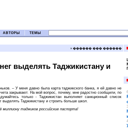
АВТОРЫ
ТЕМЫ
» ������ ��� ������
нег выделять Таджикистану и
ьков. – У меня давно была карта таджикского банка, я ей давно не
счета закрывают. На мой вопрос, почему, мне радостно сообщили, по
думайтесь только - Таджикистан выполняет санкционный список
ег выделять Таджикистану и строить больше школ.
ё миллиону таджиков российские паспорта!