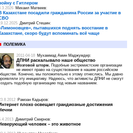
войну с Гитлером
3.3.2026
Михаил Матвеев
:
В Казахстане посадили гражданина России за участие в
СВО
19.12.2025
Дмитрий Стешин
:
«Лимоновцев», пытавшихся поднять восстание в
Казахстане, скоро будут вспоминать всё чаще
ПОЛЕМИКА
2011-04-18
Мухаммад Амин Маджумдер
:
ДПНИ раскалывало наше общество
Мозговой шторм.
Подобные экстремистские организации
не имеют право на существование в нашем российском
обществе. Конечно, мы положительно к этому отнеслись. Мы давно
проявляли эту инициативу. Надеюсь, что активисты ДПНИ не смогут
создать подобную организацию под новым названием.
23.8.2012
Рамзан Кадыров
:
Интернет плохо освещает грандиозные достижения
Чечни
5.4.2013
Димитрий Смирнов
:
Неверующий человек – это животное