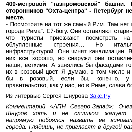
400-метровой "газпромовской" башни. 
сторонников "Охта-центра" - Петербург н
месте.
- Посмотрите на тот же самый Рим. Там не
города Рима". Ей-богу. Они оставляют стари
что туристы приезжают посмотреть на
облупленные строения… Но италья
инфраструктурой. Они чинят канализации. 
них все хорошо, но снаружи они оставле
наши, ветхими. А занялись бы фасадами го
их в розовый цвет. Я думаю, в том числе 
бы в розовый, если бы, конечно, у
правительство, как у нас, но в Риме, слава бо
Из интервью Сергея Шнурова
Закс.Ру
Комментарий «АПН Северо-Запад»: Очев
Шнуров хоть и не слишком жалует г
напрямую побоялся назвать ее винова
города. Глядишь, не пригласят в другой р