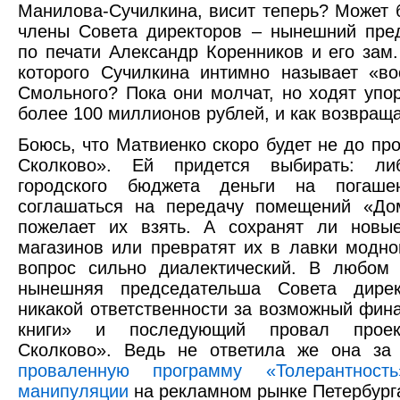
Манилова-Сучилкина, висит теперь? Может 
члены Совета директоров – нынешний пре
по печати Александр Коренников и его зам
которого Сучилкина интимно называет «в
Смольного? Пока они молчат, но ходят упо
более 100 миллионов рублей, и как возвраща
Боюсь, что Матвиенко скоро будет не до пр
Сколково». Ей придется выбирать: ли
городского бюджета деньги на погаше
соглашаться на передачу помещений «Дом
пожелает их взять. А сохранят ли новы
магазинов или превратят их в лавки модно
вопрос сильно диалектический. В любом 
нынешняя председательша Совета дирек
никакой ответственности за возможный фин
книги» и последующий провал проект
Сколково». Ведь не ответила же она за 
проваленную программу «Толерантность
манипуляции
на рекламном рынке Петербург