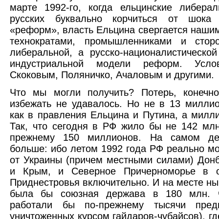
марте 1992-го, когда ельцинские либера
русских буквально корчиться от шока
«реформ», власть Ельцина свергается наши
технократами, промышленниками и стор
либеральной, а русско-националистической
индустриальной модели реформ. Услов
Скоковым, Поляничко, Ачаловым и другими.
Что мы могли получить? Потерь, конечно
избежать не удавалось. Но не в 13 миллио
как в правления Ельцина и Путина, а милли
Так, что сегодня в РФ жило бы не 142 млн
прежнему 150 миллионов. На самом де
больше: ибо летом 1992 года РФ реально мо
от Украины (причем местными силами) Донб
и Крым, и Северное Причерноморье в 
Приднестровья включительно. И на месте н
была бы союзная держава в 180 млн. ч
работали бы по-прежнему тысячи пред
уничтоженных курсом гайдаров-чубайсов), гд