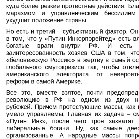
куда более резкие протестные действия. Бла
маразмом и управленческим бессилием
ухудшит положение страны.
Но есть и третий – субъективный фактор. Он
в том, что у «Путин Инкорпорейтед» есть в
богатые враги внутри РФ. И есть о
заинтересованность хозяев США в том, чт
«беловежскую Россию» в жертву в самый о
глобального смутокризиса так, чтобы отвл
американского электората от невероя
реформ в самой Америке.
Все это, вместе взятое, почти предопре
революцию в РФ на одном из двух на
рубежей. Причем протестующие массы, как в
умело управляемы. Главная их задача – с
«Путин Инк», после чего трон захватят 
либеральные богачи. Ну, как самые дее
организованные. А народные массы попр