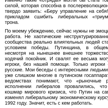
Именно такие «отряды» могли бы стать то
силой, которая способна в послереволюцио
твердо заявить: «Беру управление на себя
прикладом сшибить либеральных «триу
трона.
По моему убеждению, сейчас нужны не эмоци
работа. Не хаотические неструктурирован
сообщества реально влиятельных людей ст
условием победы. Путинщина, в общем
несмотря на нынешнее внешнее торжество
ходячий покойник. И свалят ее весьма мо
игроки, без нашей помощи. Только игроки
русские. Мои беседы с интересными людьми
уже слишком многие в путинском госаппара
ведомствах понимают, что «рыночные 
исполнении либералов провалились, чт
кошмар мирового кризиса, что Путин на с
изменял либеральному экономическому курсу
1992 году. Значит, есть с кем работать.