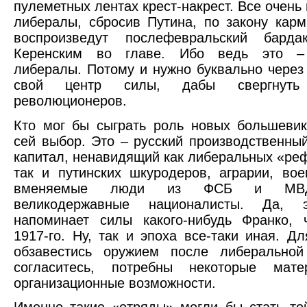
пулеметных лентах крест-накрест. Все очень
либералы, сбросив Путина, по закону кар
воспроизведут послефевральский бард
Керенским во главе. Ибо ведь это – 
либералы. Потому и нужно буквально через
свой центр силы, дабы свергнуть
революционеров.
Кто мог бы сыграть роль новых большеви
сей выбор. Это – русский производственны
капитал, ненавидящий как либеральных «ре
так и путинских шкуродеров, аграрии, во
вменяемые люди из ФСБ и МВД,
великодержавные националисты. Да, 
напоминает силы какого-нибудь Франко, 
1917-го. Ну, так и эпоха все-таки иная. Дл
обзавестись оружием после либеральной
согласитесь, потребны некоторые мат
организационные возможности.