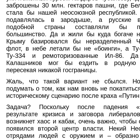
заброшены 30 млн. гектаров пашни, где Бе
стала бы нашей неосоюзной республикой.
подавлялась в зародыше, а русские в
подобной страны составляли бы п
большинство. Да и жили бы куда богаче 
Крыму базировался бы неразделенный Ч
флот, в небе летали бы не «боинги», а Ту-
Ту-334 и ремоторизованные Ил-86. Д
Калашников мог бы ездить в родную 
пересекая никакой госграницы.
Жаль, что такой вариант не сбылся. Но
подумать о том, как нам вновь не покатитьс
историческому сценарию после краха «Путин
Задача? Поскольку после падения «
результате кризиса и заговора либерало
возникнет хаос и кабак, очень важно, чтобы
появился второй центр власти. Некий Не
отрядами людей с оружием и – образно