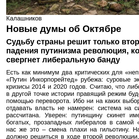
Калашников
Новые думы об Октябре
Судьбу страны решит только вто
падения путинизма революция, к
свергнет либеральную банду
Есть как минимум два критических для «не
«Путин Инкорпорейтед» рубежа: суровые э
кризисы 2014 и 2020 годов. Считаю, что либ
в другой точке истории правящий режим буде
помощью переворота. Ибо ни на каких выбо
отдавать власть не намерен: система на с
рассчитана. Уверен: путинщину скинет им
богатых, прозападных либералов в самой 
нас же это – смена плахи на гильотину. 
должно решиться в ходе второй революции,