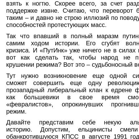
взять к ногтю. Скорее всего, за счет ра
поддержке извне. Считаю, что переворот 
таким – и давно не строю иллюзий по повод
способностей протестующих масс.
Так что впавший в полный маразм путин
самим ходом истории. Его сгубят вол
кризиса. И «ПутИнк» уже ничего не в силах 
вот как сделать так, чтобы народ не п
крушении режима? Вот это – судьбоносный в
Тут нужно возникновение еще одной си
сможет совершить еще одну революци
прозападный либеральный клан к едрене ф
как большевики в свое время смо
«февралистов», опрокинувших прогнив
режим.
Давайте представим себе некую альт
историю. Допустим, ельцинисты смели
обанкротившуюся КПСС в августе 1991 го