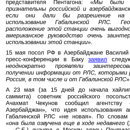
представителя Пентагона: «
Мы были 
признательны российской и азербайджанс
если они дали бы разрешение на 
использование Габалинской РЛС. Геог
расположение этой станции очень выгодн
американское руководство очень заинте
использовании этой станции
».
15 мая посол РФ в Азербайджане Василий
пресс-конференции в Баку
заявил
следую
неоднократно проявляли заинтересо
получении информации от РЛС, которыми 
Россия, в том числе и от Габалинской РЛС
»
А 23 мая (за 15 дней до начала хайлиг
саммита) советник российского посоль
Ачахмат Чекунов сообщил агентству 
Азербайджан», что идея использования а
Габалинской РЛС «не новая». По словам 
«
она была озвучена еще в ходе недавнего
(
—
С.Б
.)
визита в Москву главы Пентаг