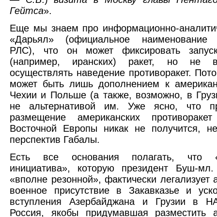
Гейтса
».
Еще мы знаем про информационно-аналити
«Дарьял» (официальное наименование 
РЛС), что он может фиксировать запус
(например, иранских) ракет, но не в
осуществлять наведение противоракет. Пот
может быть лишь дополнением к америка
Чехии и Польше (а также, возможно, в Грузи
не альтернативой им. Уже ясно, что пр
размещение американских противораке
Восточной Европы никак не получится, н
перспектив Габалы.
Есть все основания полагать, что «г
инициатива», которую президент Буш-мл.
«вполне резонной», фактически легализует 
военное присутствие в Закавказье и уск
вступления Азербайджана и Грузии в Н
Россия, якобы придумавшая разместить а