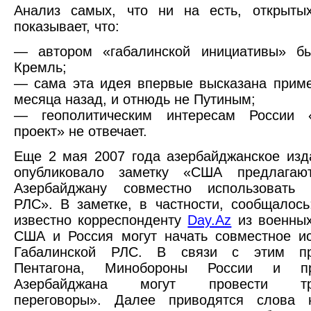
Анализ самых, что ни на есть, открытых
показывает, что:
— автором «габалинской инициативы» б
Кремль;
— сама эта идея впервые высказана прим
месяца назад, и отнюдь не Путиным;
— геополитическим интересам России «
проект» не отвечает.
Еще 2 мая 2007 года азербайджанское изд
опубликовало заметку «США предлагаю
Азербайджану совместно использовать 
РЛС». В заметке, в частности, сообщалось
известно корреспонденту
Day.Az
из военных
США и Россия могут начать совместное и
Габалинской РЛС. В связи с этим пре
Пентагона, Минобороны России и пра
Азербайджана могут провести тре
переговоры». Далее приводятся слова н