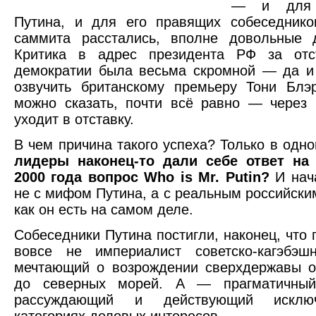
— и для 
Путина, и для его правящих собеседнико
саммита расстались, вполне довольные д
Критика в адрес президента РФ за отс
демократии была весьма скромной — да и
озвучить британскому премьеру Тони Блэр
можно сказать, почти всё равно — через
уходит в отставку.
В чем причина такого успеха? Только в одн
лидеры наконец-то дали себе ответ на
2000 года вопрос Who is Mr. Putin?
И нач
не с мифом Путина, а с реальным российск
как он есть на самом деле.
Собеседники Путина постигли, наконец, что 
вовсе не империалист советско-кагэбэшн
мечтающий о возрождении сверхдержавы о
до северных морей. А — прагматичный
рассуждающий и действующий исклю