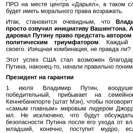
ПРО на месте центра «Дарьял», в таком с
будет иметь морального права возражать.
Итак, становится очевидным, что
Влад
просто озвучил инициативу Вашингтона. 
даровал Путину право предстать автором
политическим триумфатором
. Каждый
своего. Изящная комбинация, не правда ли?
Этот успех США стал возможен благодар
Путина, наконец-то, начали правильно поним
Президент на гарантии
1 июля Владимир Путин, воодуше
победительный, прибывает на семейн
Кеннебанкпорте (штат Мэн), чтобы поговорит
«самым главным» мировым лидером Джор
мл. Не исключено, что будут обсуждать
безопасности Путина после его ухода от вл
младший, конечно, поступит мудро, ес