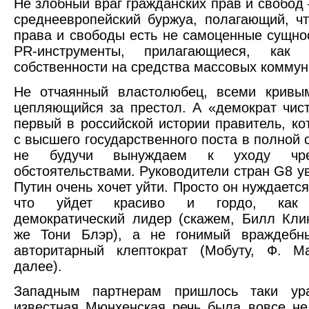
Не злобный враг гражданских прав и свобод
среднеевропейский буржуа, полагающий, ч
права и свободы есть не самоценные сущнос
PR-инструменты, прилагающиеся, как 
собственности на средства массовых коммун
Не отчаянный властолюбец, всеми кривы
цепляющийся за престол. А «демократ чи
первый в российской истории правитель, ко
с высшего государственного поста в полной 
не будучи вынуждаем к уходу чре
обстоятельствами. Руководители стран G8 ув
Путин очень хочет уйти. Просто он нуждается
что уйдет красиво и гордо, как 
демократический лидер (скажем, Билл Кли
же Тони Блэр), а не гонимый враждебн
авторитарный клептократ (Мобуту, Ф. М
далее).
Западным партнерам пришлось таки ура
известная Мюнхенская речь была вовсе н