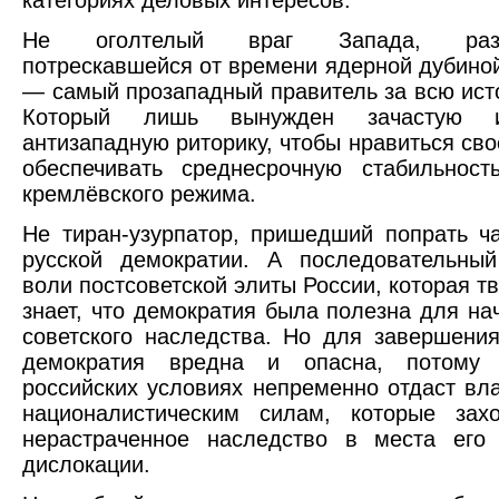
категориях деловых интересов.
Не оголтелый враг Запада, разм
потрескавшейся от времени ядерной дубиной
— самый прозападный правитель за всю ист
Который лишь вынужден зачастую ис
антизападную риторику, чтобы нравиться сво
обеспечивать среднесрочную стабильност
кремлёвского режима.
Не тиран-узурпатор, пришедший попрать ч
русской демократии. А последовательный
воли постсоветской элиты России, которая т
знает, что демократия была полезна для на
советского наследства. Но для завершени
демократия вредна и опасна, потому
российских условиях непременно отдаст вл
националистическим силам, которые захо
нерастраченное наследство в места его 
дислокации.