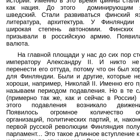
истории. Именно в это время финны стали
как нация. До этого доминирующим 
шведский. Стали развиваться финский яз
литература, архитектура. У Финляндии
широкая степень автономии. Финских
призывали в российскую армию. Появил
валюта.
На главной площади у нас до сих пор ст
императору Александру II. И никто не
перенести его оттуда, потому что он был х
для Финляндии. Были и другие, которые н
хороши, например, Николай II. Именно его 
называем периодом подавления. Но в те 
(примерно так же, как и сейчас в России) 
этого подавления возникало движен
Появилось огромное количество об
организаций, политических партий, и, након
первой русской революции Финляндия пол
парламент... Это такое длинное вступление к