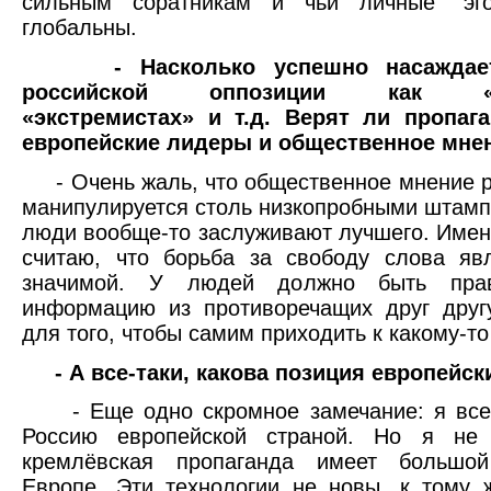
сильным соратникам и чьи личные "эг
глобальны.
- Насколько успешно насажда
российской оппозиции как «фа
«экстремистах» и т.д. Верят ли пропаг
европейские лидеры и общественное мне
- Очень жаль, что общественное мнение р
манипулируется столь низкопробными штамп
люди вообще-то заслуживают лучшего. Имен
считаю, что борьба за свободу слова яв
значимой. У людей должно быть прав
информацию из противоречащих друг друг
для того, чтобы самим приходить к какому-т
- А все-таки, какова позиция европейс
- Еще одно скромное замечание: я все-
Россию европейской страной. Но я не
кремлёвская пропаганда имеет большо
Европе. Эти технологии не новы, к тому 