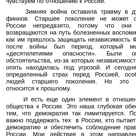
чувствуем по отношению к России.
Зимняя война оставила травму в ду
финнов. Старшее поколение не может о
России непредвзято, потому что они
возвращаются на путь болезненных воспоми
как им пришлось защищать независимость 
после войны был период, который м
«десятилетиями опасности». Были оп
обстоятельства, из-за которых независимос
опять находилась под угрозой. И сегодн
определенный страх перед Россией, осо
людей старшего поколения. Но это о
относится к прошлому.
И есть еще один элемент в отношени
общества к России. Это наша глубокая обе
тем, что демократия так лимитируется. П
важно поддержать тех в России, кто пытает
демократию и обеспечить соблюдение пра
России. Мои действия в этом направле