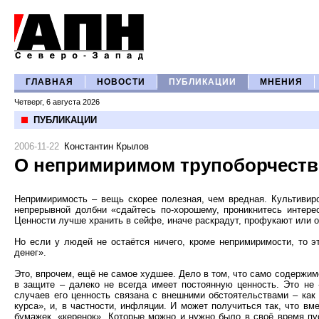
ГЛАВНАЯ
НОВОСТИ
ПУБЛИКАЦИИ
МНЕНИЯ
Четверг, 6 августа 2026
ПУБЛИКАЦИИ
2006-11-22
Константин Крылов
О непримиримом трупоборчеств
Непримиримость – вещь скорее полезная, чем вредная. Культивир
непрерывной долбни «сдайтесь по-хорошему, проникнитесь интере
Ценности лучше хранить в сейфе, иначе раскрадут, профукают или 
Но если у людей не остаётся ничего, кроме непримиримости, то 
денег».
Это, впрочем, ещё не самое худшее. Дело в том, что само содержим
в защите – далеко не всегда имеет постоянную ценность. Это не 
случаев его ценность связана с внешними обстоятельствами – как
курса», и, в частности, инфляции. И может получиться так, что вм
бумажек, «керенок». Которые можно и нужно было в своё время пу