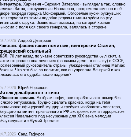
Литература.
Харчевня «Сержант Ватерлоо» выглядела так, словно
великая битва, сокрушившая Наполеона, прогремела именно в её
дворе посреди городка Монфермей. Обгорелые куски рухнувших
стен торчали из земли подобно редким гнилым зубам во рту
гигантской старухи. Выцветшая вывеска, на которой хозяин
выносил с поля боя своего генерала, валялась в стороне.
29.7.2026
Андрей Дмитриев
Ракоши: фашистский политзек, венгерский Сталин,
хрущевский ссыльный
ЖЗЛ.
70 лет назад по указке советского руководства был снят, а
затем отправлен «на лечение» (на самом деле - в ссылку) в СССР,
послевоенный руководитель страны, убежденный сталинец Матиас
Ракоши. Что это был за политик, как он управлял Венгрией и как
сложилась его судьба после падения?
25.7.2026
Юрий Нерсесов
Мятеж декабристов в кино
Общество зрелищ.
Актёрам пофиг, все отрабатывают номер без
всякого энтузиазма. Трудно сделать красиво, когда на тебя
напяливают офицерский мундир и требуют изображать хипстера,
бегущего на митинг признанного в РФ экстремистом и террористом
Алексея Навального под несуразные для XIX века мелодии
«Наутилуса» и «Мумий Тролля».
24.7.2026
Саид Гафуров