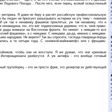
ремя Ледового Похода… После чего, ясен перец, всякий осмысленный
» риторика. Я даже не беру в расчёт российскую профессиональную
 бы люди» не брезгуют разыгрывать истерики на эту тему – поминая
И уж так я ненавижу фашиков проклятых, уж так ненавижу, что и
к
ненавидишь тех, кто жёг подмосковные деревни, что ж, твоё право:
ьи деды воевали на Восточном фронте. Ан неееет: к немцам-то все
огией фашизма», а с немцами. С немцами, да-да, именно с немцами.
ыми народами. Не верите? Так вы спросите, господа-товарищи-борцы
жались в те четыре года. С «книжкой-майнкампф» или с
фрицами.
койников, чтобы они не восстали. Я же думаю, что они хреновые
Интернационала разбегутся. А уж антифа - это вообще готовый
ный трупоборец – это не просто фрик, это дезертир из действующей