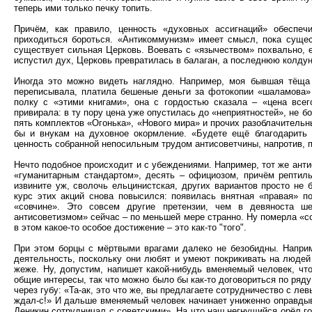
теперь ими только печку топить.
Причём, как правило, ценность «духовных ассигнаций» обеспечи
приходиться бороться. «Антикоммунизм» имеет смысл, пока сущес
существует сильная Церковь. Воевать с «язычеством» похвально, е
испустил дух, Церковь превратилась в балаган, а последнюю колдунь
Иногда это можно видеть наглядно. Например, моя бывшая тёща 
переписывала, платила бешеные деньги за фотокопии «шаламова» 
полку с «этими книгами», она с гордостью сказала – «цена всего
привирала: в ту пору цена уже опустилась до «неприятностей», не 
пять комплектов «Огонька», «Нового мира» и прочих разоблачительны
бы и внукам на духовное окормление. «Будете ещё благодарить 
ценность собранной непосильным трудом антисоветчины, напротив, п
Нечто подобное происходит и с убеждениями. Например, тот же анти
«гуманитарным стандартом», десять – официозом, причём рептиль
извините уж, сволочь ельцинистская, других вариантов просто не 
курс этих акций снова повысился: появилась внятная «правая» по
«совчине». Это совсем другие претензии, чем в девяноста ш
антисоветизмом» сейчас – по меньшей мере странно. Ну померла «со
в этом какое-то особое достижение – это как-то "того".
При этом борцы с мёртвыми врагами далеко не безобидны. Наприм
деятельность, поскольку они любят и умеют покрикивать на людей
жеже. Ну, допустим, напишет какой-нибудь вменяемый человек, чт
общие интересы, так что можно было бы как-то договориться по ряд
через губу: «Та-ак, это что же, вы предлагаете сотрудничество с ле
ждал-с!» И дальше вменяемый человек начинает униженно оправды
Деникин сотрудничал с советскими». На что наш негнущийся орёл гор