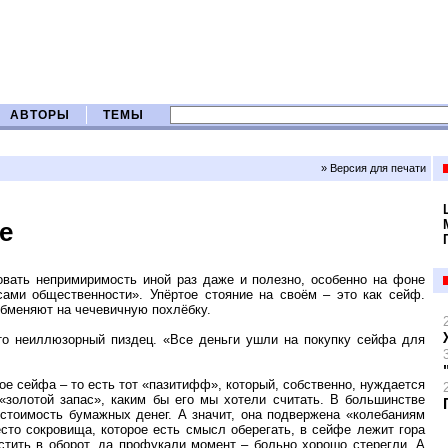
АВТОРЫ
ТЕМЫ
» Версия для печати
е
овать непримиримость иной раз даже и полезно, особенно на фоне
сами общественности». Упёртое стояние на своём – это как сейф.
обменяют на чечевичную похлёбку.
это неиллюзорный пиздец. «Все деньги ушли на покупку сейфа для
ое сейфа – то есть тот «пазитифф», который, собственно, нуждается
«золотой запас», каким бы его мы хотели считать. В большинстве
 стоимость бумажных денег. А значит, она подвержена «колебаниям
есто сокровища, которое есть смысл оберегать, в сейфе лежит гора
стить в оборот, да профукали момент – больно хорошо стерегли. А