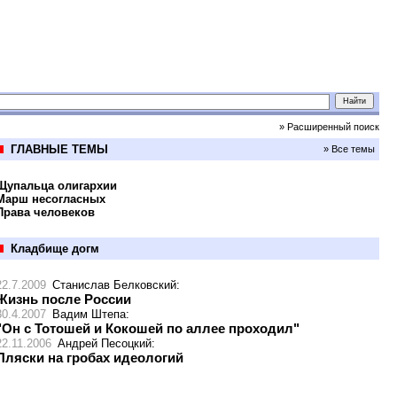
» Расширенный поиск
ГЛАВНЫЕ ТЕМЫ
» Все темы
Щупальца олигархии
Марш несогласных
Права человеков
Кладбище догм
22.7.2009
Станислав Белковский
:
Жизнь после России
30.4.2007
Вадим Штепа
:
"Он с Тотошей и Кокошей по аллее проходил"
22.11.2006
Андрей Песоцкий
:
Пляски на гробах идеологий