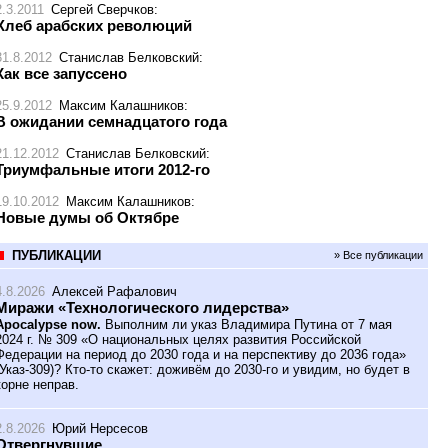
2.3.2011
Сергей Сверчков
:
Хлеб арабских революций
31.8.2012
Станислав Белковский
:
Как все запуссено
25.9.2012
Максим Калашников
:
В ожидании семнадцатого года
21.12.2012
Станислав Белковский
:
Триумфальные итоги 2012-го
19.10.2012
Максим Калашников
:
Новые думы об Октябре
ПУБЛИКАЦИИ
» Все публикации
4.8.2026
Алексей Рафалович
Миражи «Технологического лидерства»
Apocalypse now.
Выполним ли указ Владимира Путина от 7 мая
2024 г. № 309 «О национальных целях развития Российской
Федерации на период до 2030 года и на перспективу до 2036 года»
(Указ-309)? Кто-то скажет: доживём до 2030-го и увидим, но будет в
корне неправ.
2.8.2026
Юрий Нерсесов
Отвергнувшие