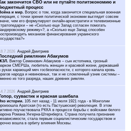
Как закончится СВО или не путайте политэкономию и
бюджетный процесс
Война и мир.
Вопрос о том, когда закончится специальная военная
операция, с точки зрения политической экономии выглядит совсем
иначе, чем его формулируют онлайн-архистратиги и телевизионные
стратопедархи – не «Сколько еще Запад согласен помогать
бандеровскому режиму»?, а «Сколько еще Запад способен
воспроизводить механизм финансирования украинского
государства?»
18.7.2026
Андрей Дмитриев
Последний римлянин Абакумов
ЖЗЛ.
Виктор Семенович Абакумов – сын истопника, грозный
нарком СМЕРШа, любитель женщин и красивой жизни, державший
в руках карающий меч госбезопасности, с которого капала кровь
врагов народа и невиновных, так и не сломленный узник системы –
именно из того разряда, наших древних римлян.
14.7.2026
Андрей Дмитриев
Топор, суувастик и красная шамбала
Эхо истории.
105 лет назад - 11 июля 1921 года - в Монголии
произошла Аратская (то есть Пастушеская) революция. В этом
активно поучаствовала РККА в процессе борьбы с войсками белого
барона Романа Унгерна-Штернберга. Страна получила признание
независимости, стала первым социалистическим государством и
прочно вошла в орбиту влияния Москвы.