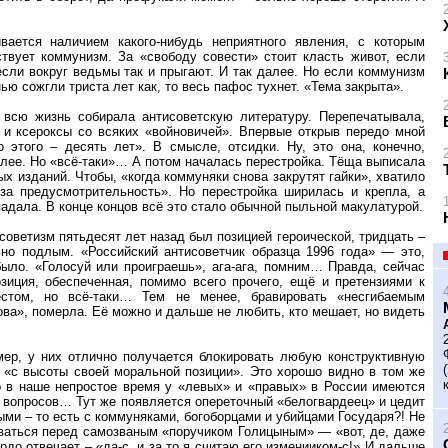
вается наличием какого-нибудь неприятного явления, с которым
твует коммунизм. За «свободу совести» стоит класть живот, если
сли вокруг ведьмы так и прыгают. И так далее. Но если коммунизм
ю сожгли триста лет как, то весь пафос тухнет. «Тема закрыта».
всю жизнь собирала антисоветскую литературу. Перепечатывала,
и ксероксы со всяких «войновичей». Впервые открыв передо мной
 этого – десять лет». В смысле, отсидки. Ну, это она, конечно,
более. Но «всё-таки»… А потом началась перестройка. Тёща выписала
х изданий. Чтобы, «когда коммуняки снова закрутят гайки», хватило
за предусмотрительность». Но перестройка ширилась и крепла, а
адала. В конце концов всё это стало обычной пыльной макулатурой.
советизм пятьдесят лет назад был позицией героической, тридцать –
но подлым. «Российский антисоветчик образца 1996 года» — это,
было. «Голосуй или проиграешь», ага-ага, помним… Правда, сейчас
зиция, обеспеченная, помимо всего прочего, ещё и претензиями к
естом, но всё-таки… Тем не менее, бравировать «несгибаемым
ва», померла. Её можно и дальше не любить, кто мешает, но видеть
ер, у них отлично получается блокировать любую конструктивную
 «с высоты своей моральной позиции». Это хорошо видно в том же
о в наше непростое время у «левых» и «правых» в России имеются
у вопросов… Тут же появляется опереточный «белогвардеец» и цедит
выми – то есть с коммуняками, богоборцами и убийцами Государя?! Не
ваться перед самозваным «поручиком Голицыным» — «вот, де, даже
до отвечает – «да-с, и за то я считаю его изменииком-с!» И дальше