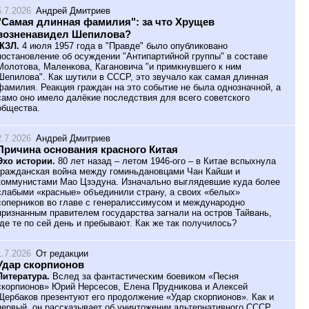
6.7.2026
Андрей Дмитриев
"Самая длинная фамилия": за что Хрущев
возненавидел Шепилова?
ЖЗЛ.
4 июля 1957 года в "Правде" было опубликовано
постановление об осуждении "Антипартийной группы" в составе
Молотова, Маленкова, Кагановича "и примкнувшего к ним
Шепилова". Как шутили в СССР, это звучало как самая длинная
фамилия. Реакция граждан на это событие не была однозначной, а
само оно имело далёкие последствия для всего советского
общества.
2.7.2026
Андрей Дмитриев
Причина основания красного Китая
Эхо истории.
80 лет назад – летом 1946-ого – в Китае вспыхнула
гражданская война между гоминьдановцами Чан Кайши и
коммунистами Мао Цзэдуна. Изначально выглядевшие куда более
слабыми «красные» объединили страну, а своих «белых»
соперников во главе с генералиссимусом и международно
признанным правителем государства загнали на остров Тайвань,
где те по сей день и пребывают. Как же так получилось?
1.7.2026
От редакции
Удар скорпионов
Литература.
Вслед за фантастическим боевиком «Песня
скорпионов» Юрий Нерсесов, Елена Прудникова и Алексей
Щербаков презентуют его продолжение «Удар скорпионов». Как и
первый, он рассказывает об уничтожении альтернативного СССР