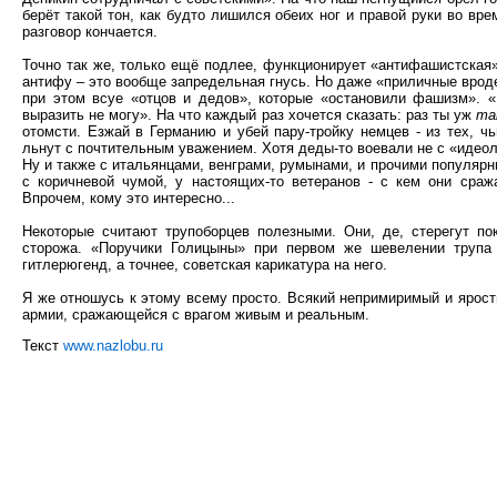
берёт такой тон, как будто лишился обеих ног и правой руки во в
разговор кончается.
Точно так же, только ещё подлее, функционирует «антифашистская
антифу – это вообще запредельная гнусь. Но даже «приличные вроде
при этом всуе «отцов и дедов», которые «остановили фашизм». «
выразить не могу». На что каждый раз хочется сказать: раз ты уж
та
отомсти. Езжай в Германию и убей пару-тройку немцев - из тех, ч
льнут с почтительным уважением. Хотя деды-то воевали не с «идеол
Ну и также с итальянцами, венграми, румынами, и прочими популярн
с коричневой чумой, у настоящих-то ветеранов - с кем они сра
Впрочем, кому это интересно...
Некоторые считают трупоборцев полезными. Они, де, стерегут по
сторожа. «Поручики Голицыны» при первом же шевелении трупа 
гитлерюгенд, а точнее, советская карикатура на него.
Я же отношусь к этому всему просто. Всякий непримиримый и ярост
армии, сражающейся с врагом живым и реальным.
Текст
www.nazlobu.ru